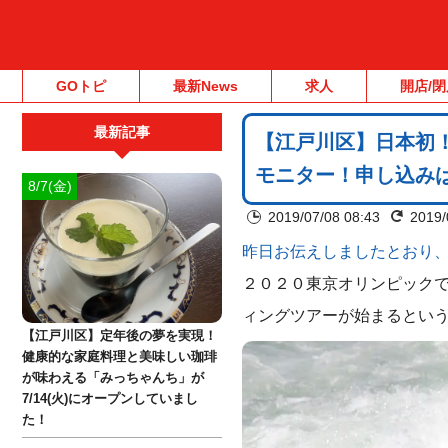
GOトピ
最新News
求人
開店/閉
最新記事
【江戸川区】日本初
モニター！申し込み
8/7(金)
2019/07/08 08:43
2019/
昨日お伝えしましたとおり、
２０２０東京オリンピック
ィングツアーが始まるとい
【江戸川区】定年後の夢を実現！
健康的な家庭料理と美味しい珈琲
が味わえる「みっちゃんち」が
7/14(火)にオープンしていまし
た！