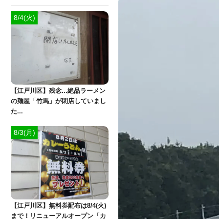
8/4(火)
【江戸川区】残念...絶品ラーメン
の麺屋「竹馬」が閉店していまし
た...
8/3(月)
【江戸川区】無料券配布は8/4(火)
まで！リニューアルオープン「カ