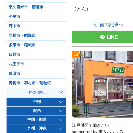
東久留米市・清瀬市
（とん）
小平市
前の記事へ
府中市
立川市・昭島市
LINE
多摩市・稲城市
日野市
ad
八王子市
町田市
青梅市・羽村市・瑞穂町
神奈川県
中部
関西
中国・四国
江戸川区で働きたい
九州・沖縄
sponsored by 求人ボックス