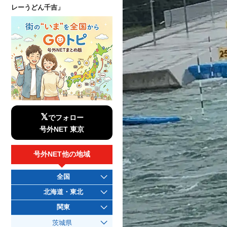
レーうどん千吉」
𝕏
でフォロー
号外NET 東京
号外NET他の地域
全国
北海道・東北
関東
茨城県