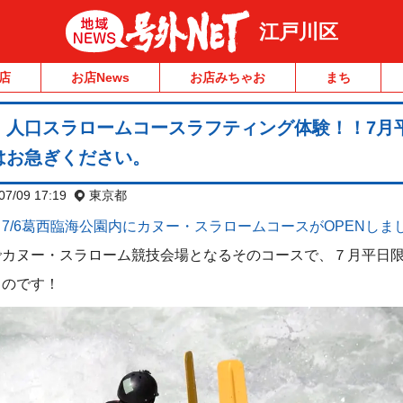
江戸川区
店
お店News
お店みちゃお
まち
！人口スラロームコースラフティング体験！！7月
はお急ぎください。
07/09 17:19
東京都
7/6葛西臨海公園内にカヌー・スラロームコースがOPENしま
でカヌー・スラローム競技会場となるそのコースで、７月平日
うのです！