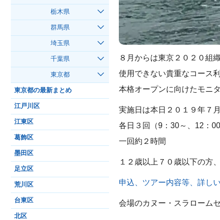
栃木県
群馬県
埼玉県
８月からは東京２０２０組
千葉県
使用できない貴重なコース
東京都
本格オープンに向けたモニ
東京都の最新まとめ
江戸川区
実施日は本日２０１９年７
江東区
各日３回（9：30～、12：0
葛飾区
一回約２時間
墨田区
１２歳以上７０歳以下の方
足立区
申込、ツアー内容等、詳し
荒川区
台東区
会場のカヌー・スラロームセ
北区