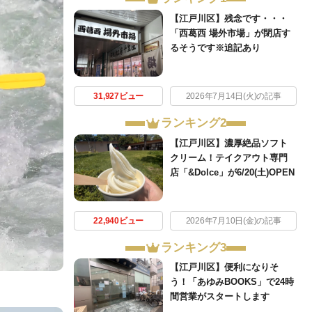
【江戸川区】残念です・・・
「西葛西 場外市場」が閉店す
るそうです※追記あり
31,927ビュー
2026年7月14日(火)の記事
ランキング2
【江戸川区】濃厚絶品ソフト
クリーム！テイクアウト専門
店「&Dolce」が6/20(土)OPEN
22,940ビュー
2026年7月10日(金)の記事
ランキング3
【江戸川区】便利になりそ
う！「あゆみBOOKS」で24時
間営業がスタートします