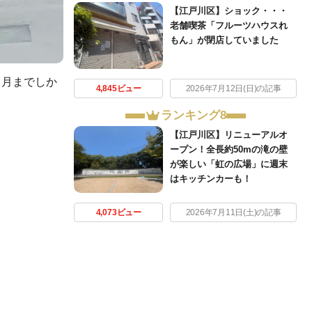
【江戸川区】ショック・・・
老舗喫茶「フルーツハウスれ
もん」が閉店していました
７月までしか
4,845ビュー
2026年7月12日(日)の記事
ランキング8
【江戸川区】リニューアルオ
ープン！全長約50mの滝の壁
が楽しい「虹の広場」に週末
はキッチンカーも！
4,073ビュー
2026年7月11日(土)の記事