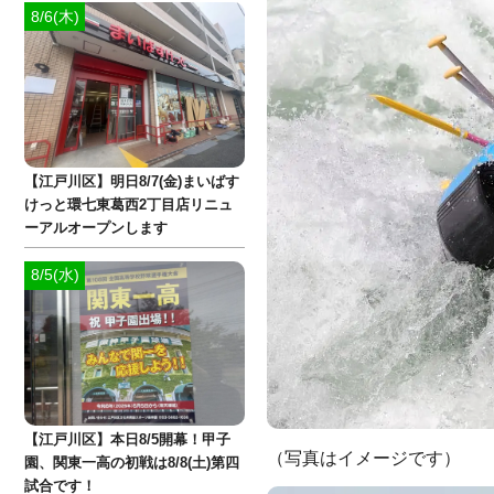
8/6(木)
【江戸川区】明日8/7(金)まいばす
けっと環七東葛西2丁目店リニュ
ーアルオープンします
8/5(水)
【江戸川区】本日8/5開幕！甲子
（写真はイメージです）
園、関東一高の初戦は8/8(土)第四
試合です！