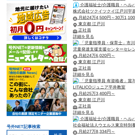
介護福祉士/介護職員・ヘルパ
株式会社ツクイツクイ江戸川宇
月給24万4,500円～30万1,10
東京都 江戸川
正社員
詳細を見る
「児童指導員・保育士」市川
児童発達支援支援センターセレ
月給24万6,020円～
東京都 江戸川
正社員
詳細を見る
「児童指導員 有資格者」賞
LITALICOジュニア平井教室
月給25万3,400円～
東京都 江戸川
正社員
詳細を見る
介護福祉士/介護職員・ヘルパ
社会福祉法人ウエルス東京特別
号外NET記事検索
月給27万8,334円～