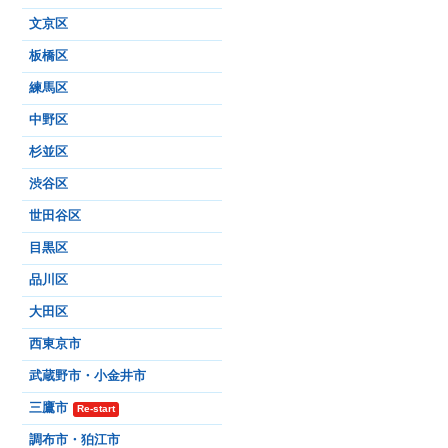
文京区
板橋区
練馬区
中野区
杉並区
渋谷区
世田谷区
目黒区
品川区
大田区
西東京市
武蔵野市・小金井市
三鷹市
Re-start
調布市・狛江市