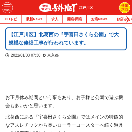
江戸川区
GOトピ
最新News
求人
開店/閉店
お店News
お店みち
【江戸川区】北葛西の『宇喜田さくら公園』で大
規模な修繕工事が行われています。
2021/01/03 07:30
東京都
お正月休み期間という事もあり、お子様と公園で遊ぶ機
会も多いかと思います。
北葛西にある『宇喜田さくら公園』ではメインの特徴的
なアスレチックから長いローラーコースターへ続く遊具