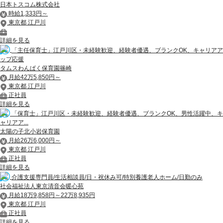
日本トスコム株式会社
時給1,333円～
東京都 江戸川
詳細を見る
「主任保育士」江戸川区・未経験歓迎、経験者優遇、ブランクOK、キャリアア
ップ応援
タムスわんぱく保育園篠崎
月給42万5,850円～
東京都 江戸川
正社員
詳細を見る
「保育士」江戸川区・未経験歓迎、経験者優遇、ブランクOK、男性活躍中、キ
ャリアア...
太陽の子北小岩保育園
月給26万6,000円～
東京都 江戸川
正社員
詳細を見る
介護支援専門員/生活相談員/日・祝休み可/特別養護老人ホーム/日勤のみ
社会福祉法人東京清音会暖心苑
月給18万9,858円～22万8,935円
東京都 江戸川
正社員
詳細を見る