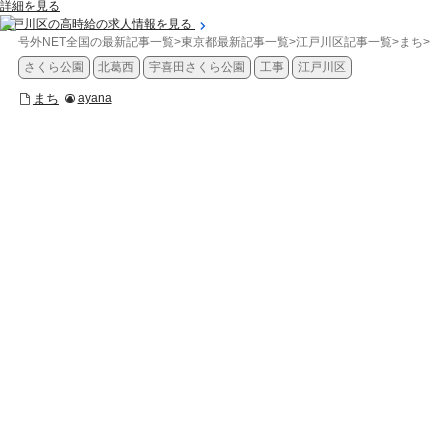
詳細を見る
江戸川区の高時給の求人情報を見る
号外NET全国の最新記事一覧
>
東京都最新記事一覧
>
江戸川区記事一覧
>
まち
>
【
さくら公園
北葛西
宇喜田さくら公園
工事
江戸川区
まち
ayana