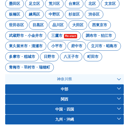
墨田区
足立区
荒川区
台東区
北区
文京区
板橋区
練馬区
中野区
杉並区
渋谷区
世田谷区
目黒区
品川区
大田区
西東京市
武蔵野市・小金井市
三鷹市
調布市・狛江市
Re-start
東久留米市・清瀬市
小平市
府中市
立川市・昭島市
多摩市・稲城市
日野市
八王子市
町田市
青梅市・羽村市・瑞穂町
神奈川県
中部
関西
中国・四国
九州・沖縄