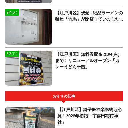
【江戸川区】残念...絶品ラーメンの
8/4(火)
麺屋「竹馬」が閉店していました...
【江戸川区】無料券配布は8/4(火)
8/3(月)
まで！リニューアルオープン「カ
レーうどん千吉」
おすすめ記事
【江戸川区】獅子舞神楽奉納も必
見！2026年初詣「宇喜田稲荷神
社」