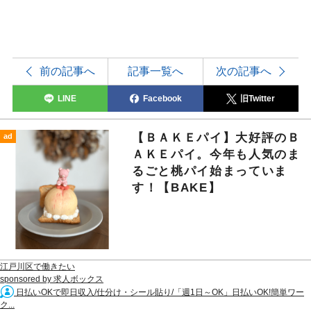
前の記事へ
記事一覧へ
次の記事へ
LINE
Facebook
旧Twitter
【ＢＡＫＥパイ】大好評のＢ
ad
ＡＫＥパイ。今年も人気のま
るごと桃パイ始まっていま
す！【BAKE】
江戸川区で働きたい
sponsored by 求人ボックス
日払いOKで即日収入/仕分け・シール貼り/「週1日～OK」日払いOK!簡単ワー
ク...