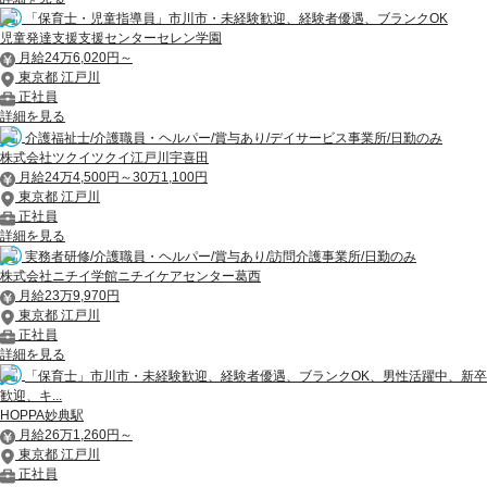
「保育士・児童指導員」市川市・未経験歓迎、経験者優遇、ブランクOK
児童発達支援支援センターセレン学園
月給24万6,020円～
東京都 江戸川
正社員
詳細を見る
介護福祉士/介護職員・ヘルパー/賞与あり/デイサービス事業所/日勤のみ
株式会社ツクイツクイ江戸川宇喜田
月給24万4,500円～30万1,100円
東京都 江戸川
正社員
詳細を見る
実務者研修/介護職員・ヘルパー/賞与あり/訪問介護事業所/日勤のみ
株式会社ニチイ学館ニチイケアセンター葛西
月給23万9,970円
東京都 江戸川
正社員
詳細を見る
「保育士」市川市・未経験歓迎、経験者優遇、ブランクOK、男性活躍中、新卒
歓迎、キ...
HOPPA妙典駅
月給26万1,260円～
東京都 江戸川
正社員