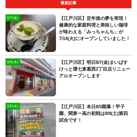
最新記事
【江戸川区】定年後の夢を実現！
8/7(金)
健康的な家庭料理と美味しい珈琲
が味わえる「みっちゃんち」が
7/14(火)にオープンしていました！
【江戸川区】明日8/7(金)まいばす
8/6(木)
けっと環七東葛西2丁目店リニュー
アルオープンします
【江戸川区】本日8/5開幕！甲子
8/5(水)
園、関東一高の初戦は8/8(土)第四
試合です！