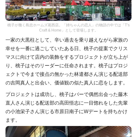
桃子が働く島忠ホームズ葛西店。「姉ちゃんの恋人」の物語の中では「T’s
Craft & Home」として登場します。
一家の大黒柱として、辛い過去を乗り越えながら家族の
幸せを一番に過ごしていたある日、桃子の提案でクリス
マスに向けて店内の装飾をするプロジェクトが立ち上が
り、桃子はそのリーダーに任命されます。桃子はプロジ
ェクトで今まで接点の無かった林遣都さん演じる配送部
の吉岡真人と出会い、価値観の似た真人に恋をします。
プロジェクトは成功し、桃子はバーで偶然出会った藤木
直人さん演じる配送部の高田悟志に一目惚れをした先輩
の小池栄子さん演じる市原日南子にWデートを持ちかけ
ます。