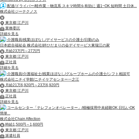
配達/ドライバー/軽作業・物流系 スキマ時間を有効に 週1~OK 短時間 土日休...
株式会社ジーテクノス
東京都 江戸川
業務委託
詳細を見る
介護職員/残業ほぼなし/デイサービスの介護士/日勤のみ
日本総合福祉会 株式会社/絆ひだまりの会デイサービス東瑞江の家
月給23万円～27万円
東京都 江戸川
正社員
詳細を見る
介護職員/介護福祉士/残業ほぼなし/グループホームの介護士/シフト相談可
株式会社ニチイ学館/ニチイケアセンター一之江
月給21万6,920円～23万6,920円
東京都 江戸川
正社員
詳細を見る
コールセンター「テレフォンオペレーター」/積極採用中未経験OK 日払いOK
簡単...
株式会社Chain Affection
時給1,500円～1,600円
東京都 江戸川
派遣社員