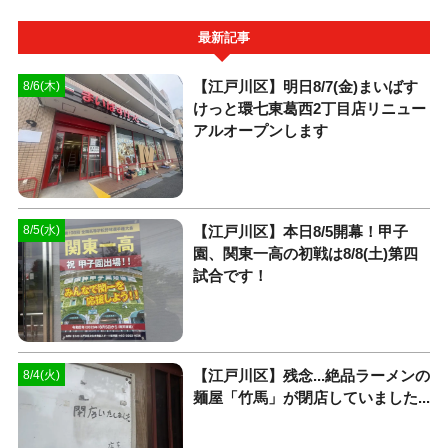
最新記事
【江戸川区】明日8/7(金)まいばす
8/6(木)
けっと環七東葛西2丁目店リニュー
アルオープンします
【江戸川区】本日8/5開幕！甲子
8/5(水)
園、関東一高の初戦は8/8(土)第四
試合です！
【江戸川区】残念...絶品ラーメンの
8/4(火)
麺屋「竹馬」が閉店していました...