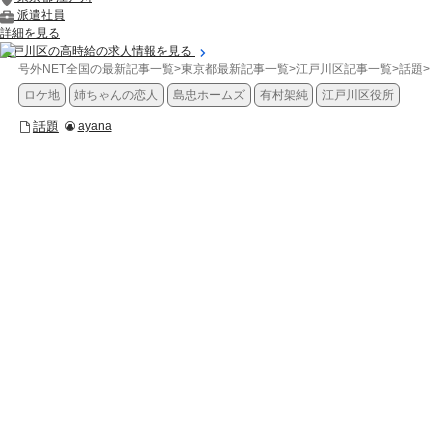
派遣社員
詳細を見る
江戸川区の高時給の求人情報を見る
号外NET全国の最新記事一覧
>
東京都最新記事一覧
>
江戸川区記事一覧
>
話題
>
【
ロケ地
姉ちゃんの恋人
島忠ホームズ
有村架純
江戸川区役所
話題
ayana