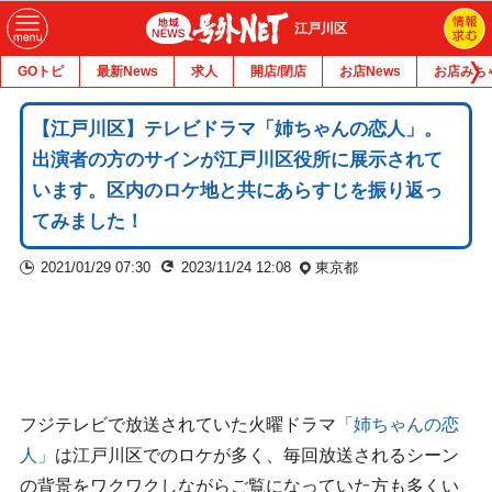
江戸川区
GOトピ
最新News
求人
開店/閉店
お店News
お店みち
【江戸川区】テレビドラマ「姉ちゃんの恋人」。
出演者の方のサインが江戸川区役所に展示されて
います。区内のロケ地と共にあらすじを振り返っ
てみました！
2021/01/29 07:30
2023/11/24 12:08
東京都
フジテレビで放送されていた火曜ドラマ
「姉ちゃんの恋
人」
は江戸川区でのロケが多く、毎回放送されるシーン
の背景をワクワクしながらご覧になっていた方も多くい