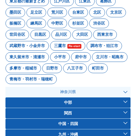
東京都の最新まとめ
江戸川区
江東区
葛飾区
墨田区
足立区
荒川区
台東区
北区
文京区
板橋区
練馬区
中野区
杉並区
渋谷区
世田谷区
目黒区
品川区
大田区
西東京市
武蔵野市・小金井市
三鷹市
調布市・狛江市
Re-start
東久留米市・清瀬市
小平市
府中市
立川市・昭島市
多摩市・稲城市
日野市
八王子市
町田市
青梅市・羽村市・瑞穂町
神奈川県
中部
関西
中国・四国
九州・沖縄