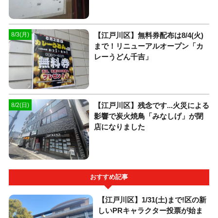
【江戸川区】無料券配布は8/4(火)
8/3(月)
まで！リニューアルオープン「カ
レーうどん千吉」
【江戸川区】残念です...火災による
8/2(日)
影響で炭火焼鳥「みなしげ」が閉
店になりました
おすすめ記事
【江戸川区】1/31(土)まで!区の新
しいPRキャラクター投票が始ま