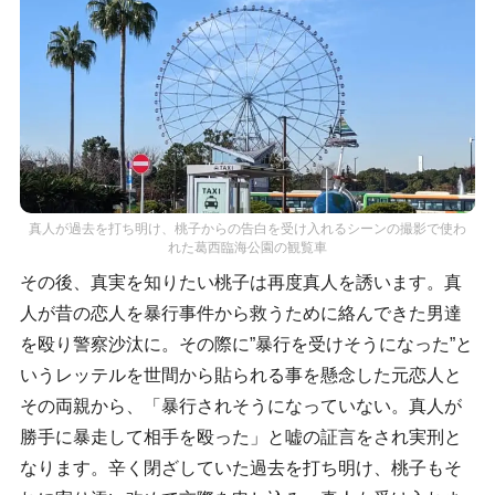
真人が過去を打ち明け、桃子からの告白を受け入れるシーンの撮影で使わ
れた葛西臨海公園の観覧車
その後、真実を知りたい桃子は再度真人を誘います。真
人が昔の恋人を暴行事件から救うために絡んできた男達
を殴り警察沙汰に。その際に”暴行を受けそうになった”と
いうレッテルを世間から貼られる事を懸念した元恋人と
その両親から、「暴行されそうになっていない。真人が
勝手に暴走して相手を殴った」と嘘の証言をされ実刑と
なります。辛く閉ざしていた過去を打ち明け、桃子もそ