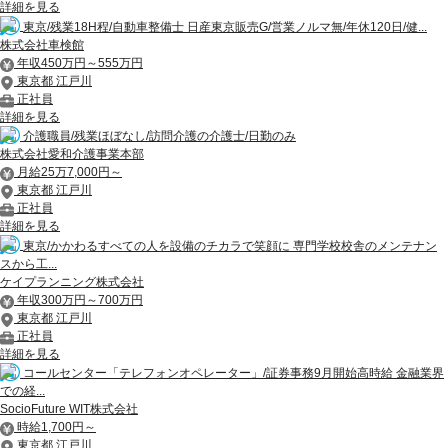
詳細を見る
東京/残業18H程/自動車整備士 日産東京販売G/営業ノルマ無/年休120日/健...
株式会社車検館
年収450万円～555万円
東京都 江戸川
正社員
詳細を見る
介護職員/残業ほぼなし/訪問介護の介護士/日勤のみ
株式会社愛和介護事業本部
月給25万7,000円～
東京都 江戸川
正社員
詳細を見る
東京/かかわるすべての人を設備のチカラで笑顔に 専門学校校舎のメンテナン
スから工...
ケイプランニング株式会社
年収300万円～700万円
東京都 江戸川
正社員
詳細を見る
コールセンター「テレフォンオペレーター」/証券事務9月開始高時給 金融業界
での経...
SocioFuture WIT株式会社
時給1,700円～
東京都 江戸川