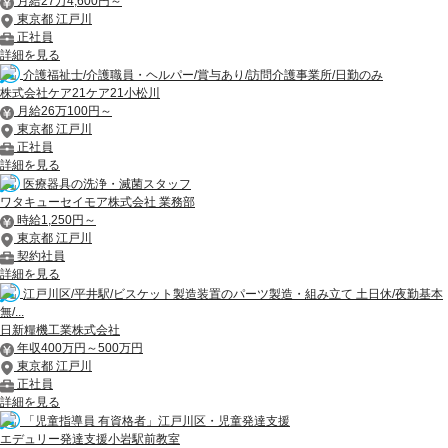
月給27万4,600円～
東京都 江戸川
正社員
詳細を見る
介護福祉士/介護職員・ヘルパー/賞与あり/訪問介護事業所/日勤のみ
株式会社ケア21ケア21小松川
月給26万100円～
東京都 江戸川
正社員
詳細を見る
医療器具の洗浄・滅菌スタッフ
ワタキューセイモア株式会社 業務部
時給1,250円～
東京都 江戸川
契約社員
詳細を見る
江戸川区/平井駅/ビスケット製造装置のパーツ製造・組み立て 土日休/夜勤基本
無/...
日新糧機工業株式会社
年収400万円～500万円
東京都 江戸川
正社員
詳細を見る
「児童指導員 有資格者」江戸川区・児童発達支援
エデュリー発達支援小岩駅前教室