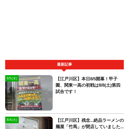
最新記事
【江戸川区】本日8/5開幕！甲子
8/5(水)
園、関東一高の初戦は8/8(土)第四
試合です！
【江戸川区】残念...絶品ラーメンの
8/4(火)
麺屋「竹馬」が閉店していました...