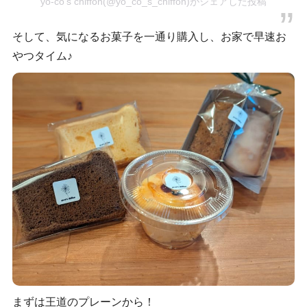
yo-co’s chiffon(@yo_co_s_chiffon)がシェアした投稿
そして、気になるお菓子を一通り購入し、お家で早速お
やつタイム♪
まずは王道のプレーンから！