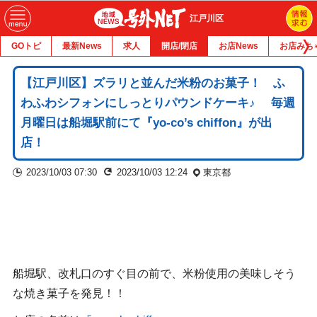
江戸川区
GOトピ
最新News
求人
開店/閉店
お店News
お店みち
【江戸川区】ズラリと並んだ米粉のお菓子！ ふ
わふわシフォンにしっとりパウンドケーキ♪ 毎週
月曜日は船堀駅前にて『yo-co’s chiffon』が出
店！
2023/10/03 07:30
2023/10/03 12:24
東京都
船堀駅、改札口のすぐ目の前で、米粉使用の美味しそう
な焼き菓子を発見！！