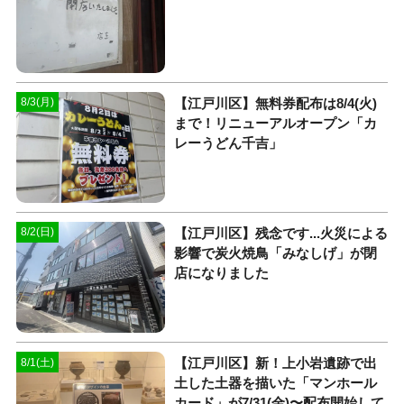
【江戸川区】無料券配布は8/4(火)
8/3(月)
まで！リニューアルオープン「カ
レーうどん千吉」
【江戸川区】残念です...火災による
8/2(日)
影響で炭火焼鳥「みなしげ」が閉
店になりました
【江戸川区】新！上小岩遺跡で出
8/1(土)
土した土器を描いた「マンホール
カード」が7/31(金)〜配布開始して