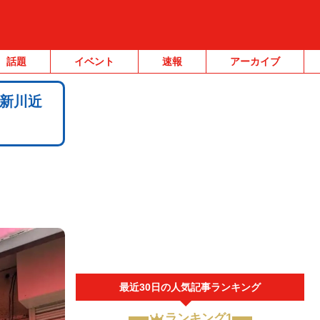
話題
イベント
速報
アーカイブ
新川近
最近30日の人気記事ランキング
ランキング1