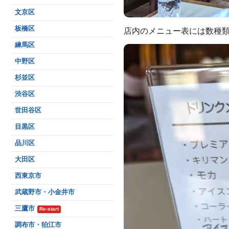
文京区
板橋区
店内のメニュー表には数種
練馬区
中野区
杉並区
渋谷区
世田谷区
目黒区
品川区
大田区
西東京市
武蔵野市・小金井市
三鷹市
Re-start
調布市・狛江市