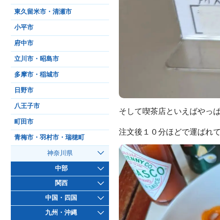
東久留米市・清瀬市
小平市
府中市
立川市・昭島市
多摩市・稲城市
日野市
八王子市
そして喫茶店といえばやっ
町田市
注文後１０分ほどで運ばれて
青梅市・羽村市・瑞穂町
神奈川県
中部
関西
中国・四国
九州・沖縄