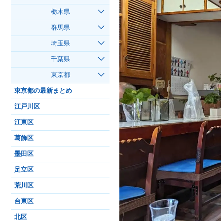
栃木県
群馬県
埼玉県
千葉県
東京都
東京都の最新まとめ
江戸川区
江東区
葛飾区
墨田区
足立区
荒川区
台東区
北区