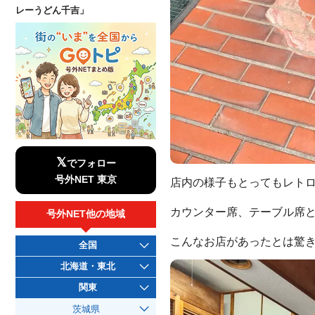
レーうどん千吉」
𝕏
でフォロー
号外NET 東京
店内の様子もとってもレト
カウンター席、テーブル席
号外NET他の地域
こんなお店があったとは驚
全国
北海道・東北
関東
茨城県