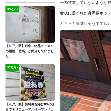
一瞬営業していないような
8/4(火)
看板に書かれた野沢菜ホッ
どちらも美味しそうですね♪
【江戸川区】残念...絶品ラーメン
の麺屋「竹馬」が閉店していまし
た...
8/3(月)
【江戸川区】無料券配布は8/4(火)
まで！リニューアルオープン「カ