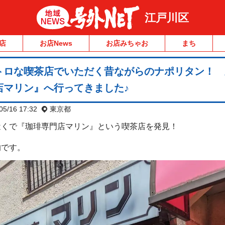
江戸川区
店
お店News
お店みちゃお
まち
トロな喫茶店でいただく昔ながらのナポリタン！ 
店マリン』へ行ってきました♪
05/16 17:32
東京都
近くで『珈琲専門店マリン』という喫茶店を発見！
的です。