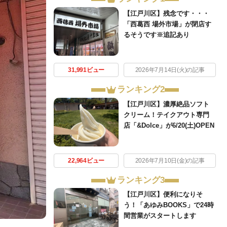
【江戸川区】残念です・・・
「西葛西 場外市場」が閉店す
るそうです※追記あり
31,991ビュー
2026年7月14日(火)の記事
ランキング2
【江戸川区】濃厚絶品ソフト
クリーム！テイクアウト専門
店「&Dolce」が6/20(土)OPEN
22,964ビュー
2026年7月10日(金)の記事
ランキング3
【江戸川区】便利になりそ
う！「あゆみBOOKS」で24時
間営業がスタートします