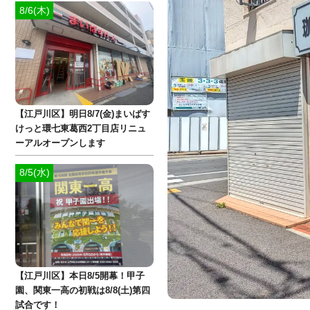
8/6(木)
【江戸川区】明日8/7(金)まいばす
けっと環七東葛西2丁目店リニュ
ーアルオープンします
8/5(水)
【江戸川区】本日8/5開幕！甲子
園、関東一高の初戦は8/8(土)第四
試合です！