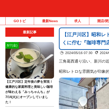
GOトピ
最新News
求人
開店/閉
最新記事
【江戸川区】昭和レ
くに佇む『珈琲専門
8/7(金)
2024/05/16 07:30
2024/
三角葛西通り沿い、新川の
昭和レトロな雰囲気が印象
【江戸川区】定年後の夢を実現！
健康的な家庭料理と美味しい珈琲
が味わえる「みっちゃんち」が
7/14(火)にオープンしていまし
た！