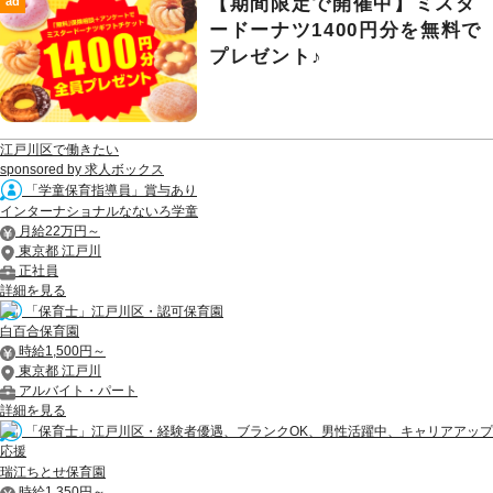
【期間限定で開催中】ミスタ
ad
ードーナツ1400円分を無料で
プレゼント♪
江戸川区で働きたい
sponsored by 求人ボックス
「学童保育指導員」賞与あり
インターナショナルなないろ学童
月給22万円～
東京都 江戸川
正社員
詳細を見る
「保育士」江戸川区・認可保育園
白百合保育園
時給1,500円～
東京都 江戸川
アルバイト・パート
詳細を見る
「保育士」江戸川区・経験者優遇、ブランクOK、男性活躍中、キャリアアップ
応援
瑞江ちとせ保育園
時給1,350円～