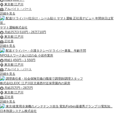
東京都 江戸川
アルバイト・パート
詳細を見る
配達/ドライバー/仕分け・シール貼り ヤマト運輸 正社員デビュー 年間休日は実
質...
ヤマト運輸株式会社
月給25万3,510円～26万710円
東京都 江戸川
正社員
詳細を見る
配送ドライバー・介護タクシー/ドライバー募集、年齢不問
NPO法人ワークあけぼの会 小岩作業所
時給1,450円～1,550円
東京都 江戸川
アルバイト・パート
詳細を見る
調理責任者・社会保険完備の職場で調理師/調理スタッフ
株式会社LEOC 江戸川区北葛西付近保育園内の厨房
月給25万円～28万円
東京都 江戸川
正社員
詳細を見る
東京/産業用冷凍機のメンテナンス担当 電気/Forbes最優秀グランプリ/電気知...
日本熱源システム株式会社