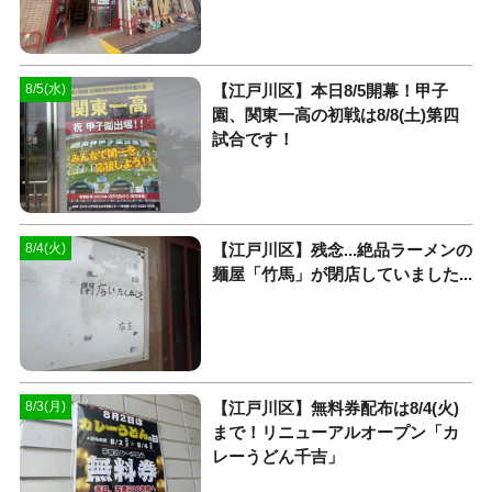
【江戸川区】本日8/5開幕！甲子
8/5(水)
園、関東一高の初戦は8/8(土)第四
試合です！
【江戸川区】残念...絶品ラーメンの
8/4(火)
麺屋「竹馬」が閉店していました...
【江戸川区】無料券配布は8/4(火)
8/3(月)
まで！リニューアルオープン「カ
レーうどん千吉」