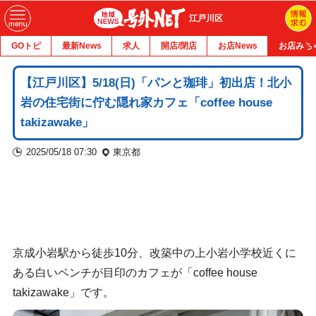
江戸川区
GOトピ
最新News
求人
開店/閉店
お店News
お店みち
【江戸川区】5/18(日)「パンと珈琲」初出店！北小
岩の住宅街に佇む隠れ家カフェ「coffee house
takizawake」
2025/05/18 07:30
東京都
京成小岩駅から徒歩10分、改築中の上小岩小学校近くに
ある白いベンチが目印のカフェが「coffee house
takizawake」です。