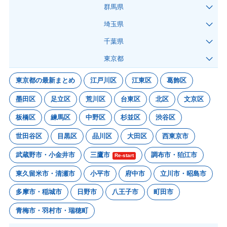
群馬県
埼玉県
千葉県
東京都
東京都の最新まとめ
江戸川区
江東区
葛飾区
墨田区
足立区
荒川区
台東区
北区
文京区
板橋区
練馬区
中野区
杉並区
渋谷区
世田谷区
目黒区
品川区
大田区
西東京市
武蔵野市・小金井市
三鷹市
調布市・狛江市
Re-start
東久留米市・清瀬市
小平市
府中市
立川市・昭島市
多摩市・稲城市
日野市
八王子市
町田市
青梅市・羽村市・瑞穂町