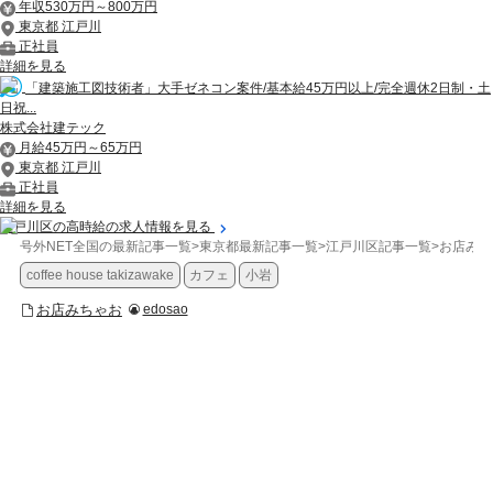
年収530万円～800万円
東京都 江戸川
正社員
詳細を見る
「建築施工図技術者」大手ゼネコン案件/基本給45万円以上/完全週休2日制・土
日祝...
株式会社建テック
月給45万円～65万円
東京都 江戸川
正社員
詳細を見る
江戸川区の高時給の求人情報を見る
号外NET全国の最新記事一覧
>
東京都最新記事一覧
>
江戸川区記事一覧
>
お店みち
coffee house takizawake
カフェ
小岩
お店みちゃお
edosao