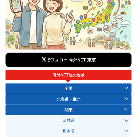
𝕏
でフォロー 号外NET 東京
号外NET他の地域
全国
北海道・東北
関東
茨城県
栃木県