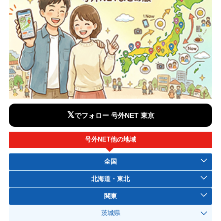
𝕏
でフォロー 号外NET 東京
号外NET他の地域
全国
北海道・東北
関東
茨城県