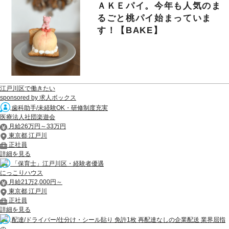
ＡＫＥパイ。今年も人気のま
るごと桃パイ始まっていま
す！【BAKE】
江戸川区で働きたい
sponsored by 求人ボックス
歯科助手/未経験OK・研修制度充実
医療法人社団楽遊会
月給26万円～33万円
東京都 江戸川
正社員
詳細を見る
「保育士」江戸川区・経験者優遇
にっこりハウス
月給21万2,000円～
東京都 江戸川
正社員
詳細を見る
配達/ドライバー/仕分け・シール貼り 免許1枚 再配達なしの企業配送 業界屈指
の...