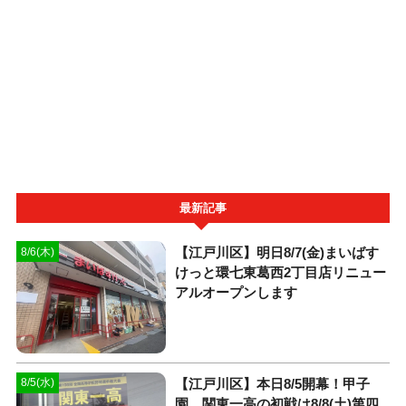
最新記事
【江戸川区】明日8/7(金)まいばす
8/6(木)
けっと環七東葛西2丁目店リニュー
アルオープンします
【江戸川区】本日8/5開幕！甲子
8/5(水)
園、関東一高の初戦は8/8(土)第四