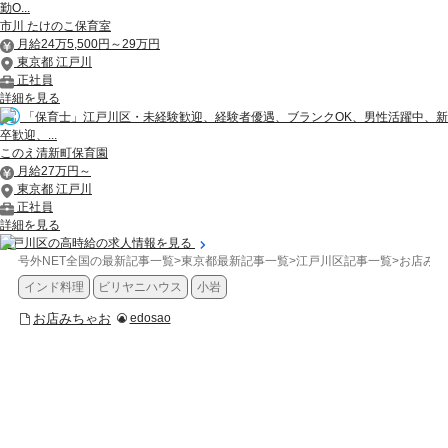
勤O...
市川 たけのこ保育室
月給24万5,500円～29万円
東京都 江戸川
正社員
詳細を見る
「保育士」江戸川区・未経験歓迎、経験者優遇、ブランクOK、男性活躍中、新
卒歓迎、...
このえ清新町保育園
月給27万円～
東京都 江戸川
正社員
詳細を見る
江戸川区の高時給の求人情報を見る
号外NET全国の最新記事一覧
>
東京都最新記事一覧
>
江戸川区記事一覧
>
お店みち
インド料理
ビリヤニハウス
小岩
お店みちゃお
edosao