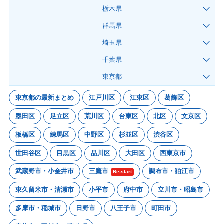
栃木県
群馬県
埼玉県
千葉県
東京都
東京都の最新まとめ
江戸川区
江東区
葛飾区
墨田区
足立区
荒川区
台東区
北区
文京区
板橋区
練馬区
中野区
杉並区
渋谷区
世田谷区
目黒区
品川区
大田区
西東京市
武蔵野市・小金井市
三鷹市
調布市・狛江市
Re-start
東久留米市・清瀬市
小平市
府中市
立川市・昭島市
多摩市・稲城市
日野市
八王子市
町田市