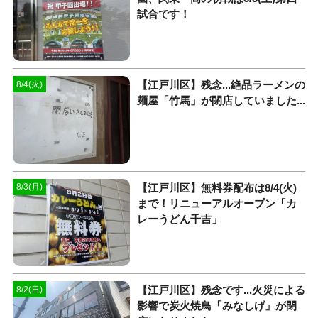
試合です！
【江戸川区】残念...絶品ラーメンの
8/4(火)
麺屋「竹馬」が閉店していました...
【江戸川区】無料券配布は8/4(火)
8/3(月)
まで！リニューアルオープン「カ
レーうどん千吉」
【江戸川区】残念です...火災による
8/2(日)
影響で炭火焼鳥「みなしげ」が閉