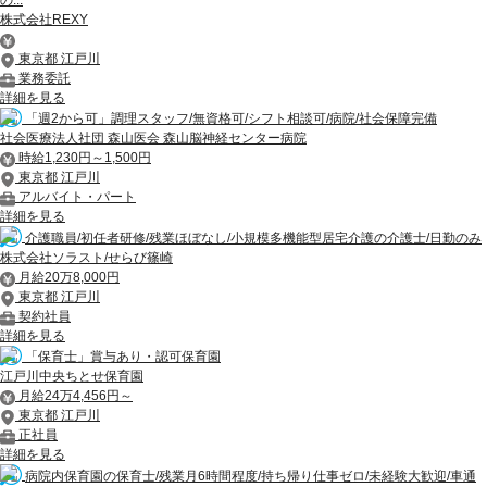
株式会社REXY
東京都 江戸川
業務委託
詳細を見る
「週2から可」調理スタッフ/無資格可/シフト相談可/病院/社会保障完備
社会医療法人社団 森山医会 森山脳神経センター病院
時給1,230円～1,500円
東京都 江戸川
アルバイト・パート
詳細を見る
介護職員/初任者研修/残業ほぼなし/小規模多機能型居宅介護の介護士/日勤のみ
株式会社ソラスト/せらび篠崎
月給20万8,000円
東京都 江戸川
契約社員
詳細を見る
「保育士」賞与あり・認可保育園
江戸川中央ちとせ保育園
月給24万4,456円～
東京都 江戸川
正社員
詳細を見る
病院内保育園の保育士/残業月6時間程度/持ち帰り仕事ゼロ/未経験大歓迎/車通