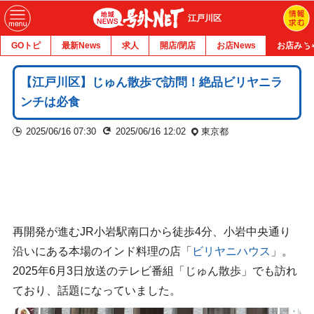
江戸川区
GOトピ
最新News
求人
開店/閉店
お店News
お店みち
【江戸川区】じゅん散歩で訪問！絶品ビリヤニラ
ンチは必食
2025/06/16 07:30
2025/06/16 12:02
東京都
再開発が進むJR小岩駅南口から徒歩4分、小岩中央通り
沿いにある本場のインド料理の店「
ビリヤニハウス
」。
2025年6月3日放送のテレビ番組「じゅん散歩」でも訪れ
ており、話題になっていました。