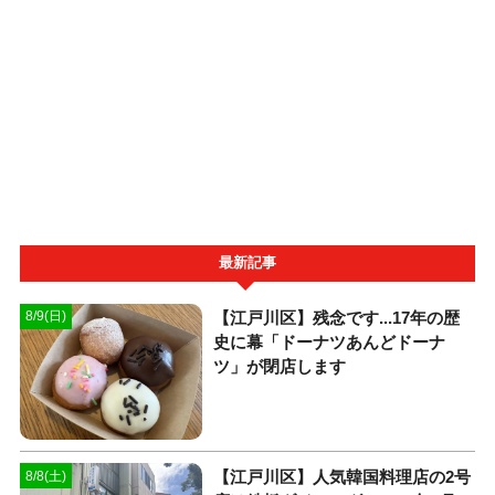
最新記事
【江戸川区】残念です...17年の歴
8/9(日)
史に幕「ドーナツあんどドーナ
ツ」が閉店します
【江戸川区】人気韓国料理店の2号
8/8(土)