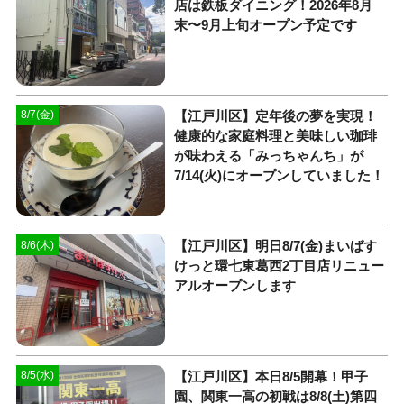
店は鉄板ダイニング！2026年8月
末〜9月上旬オープン予定です
【江戸川区】定年後の夢を実現！
8/7(金)
健康的な家庭料理と美味しい珈琲
が味わえる「みっちゃんち」が
7/14(火)にオープンしていました！
【江戸川区】明日8/7(金)まいばす
8/6(木)
けっと環七東葛西2丁目店リニュー
アルオープンします
【江戸川区】本日8/5開幕！甲子
8/5(水)
園、関東一高の初戦は8/8(土)第四