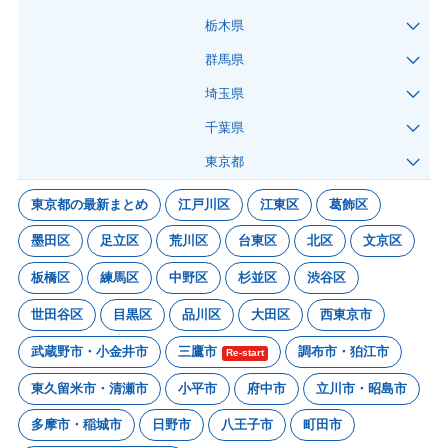
栃木県
群馬県
埼玉県
千葉県
東京都
東京都の最新まとめ
江戸川区
江東区
葛飾区
墨田区
足立区
荒川区
台東区
北区
文京区
板橋区
練馬区
中野区
杉並区
渋谷区
世田谷区
目黒区
品川区
大田区
西東京市
武蔵野市・小金井市
三鷹市
調布市・狛江市
Re-start
東久留米市・清瀬市
小平市
府中市
立川市・昭島市
多摩市・稲城市
日野市
八王子市
町田市