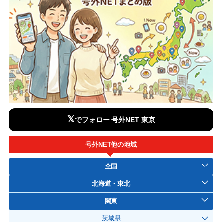
𝕏
でフォロー 号外NET 東京
号外NET他の地域
全国
北海道・東北
関東
茨城県