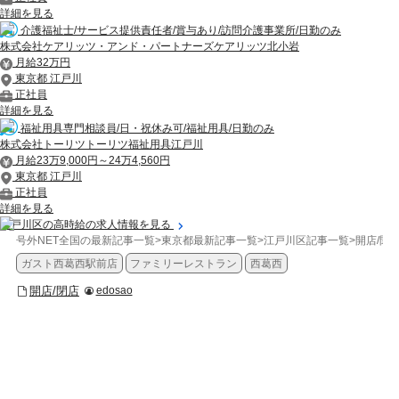
詳細を見る
介護福祉士/サービス提供責任者/賞与あり/訪問介護事業所/日勤のみ
株式会社ケアリッツ・アンド・パートナーズケアリッツ北小岩
月給32万円
東京都 江戸川
正社員
詳細を見る
福祉用具専門相談員/日・祝休み可/福祉用具/日勤のみ
株式会社トーリツトーリツ福祉用具江戸川
月給23万9,000円～24万4,560円
東京都 江戸川
正社員
詳細を見る
江戸川区の高時給の求人情報を見る
号外NET全国の最新記事一覧
>
東京都最新記事一覧
>
江戸川区記事一覧
>
開店/閉
ガスト西葛西駅前店
ファミリーレストラン
西葛西
開店/閉店
edosao