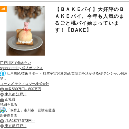
【ＢＡＫＥパイ】大好評のＢ
ad
ＡＫＥパイ。今年も人気のま
るごと桃パイ始まっていま
す！【BAKE】
江戸川区で働きたい
sponsored by 求人ボックス
江戸川区/技術サポート 航空宇宙関連製品/英語力を活かせる/ポテンシャル採用
第...
コーンズ テクノロジー株式会社
年収580万円～800万円
東京都 江戸川
正社員
詳細を見る
「保育士」市川市・経験者優遇
新井保育園
月給18万7,572円～
東京都 江戸川