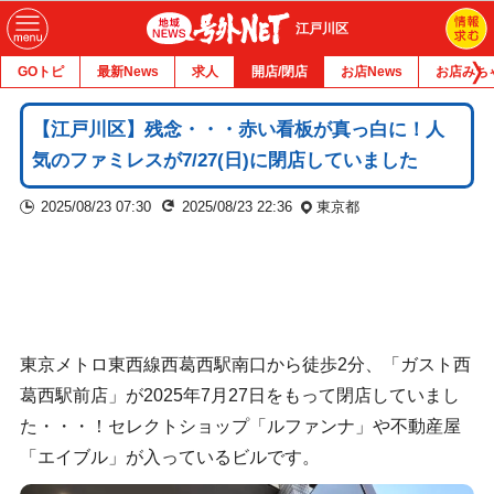
江戸川区
GOトピ
最新News
求人
開店/閉店
お店News
お店みち
【江戸川区】残念・・・赤い看板が真っ白に！人
気のファミレスが7/27(日)に閉店していました
2025/08/23 07:30
2025/08/23 22:36
東京都
東京メトロ東西線西葛西駅南口から徒歩2分、「ガスト西
葛西駅前店」が2025年7月27日をもって閉店していまし
た・・・！セレクトショップ「ルファンナ」や不動産屋
「エイブル」が入っているビルです。