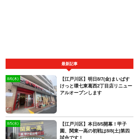
最新記事
【江戸川区】明日8/7(金)まいばす
8/6(木)
けっと環七東葛西2丁目店リニュー
アルオープンします
【江戸川区】本日8/5開幕！甲子
8/5(水)
園、関東一高の初戦は8/8(土)第四
試合です！