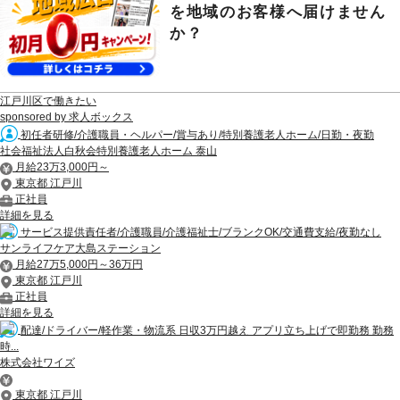
を地域のお客様へ届けません
か？
江戸川区で働きたい
sponsored by 求人ボックス
初任者研修/介護職員・ヘルパー/賞与あり/特別養護老人ホーム/日勤・夜勤
社会福祉法人白秋会特別養護老人ホーム 泰山
月給23万3,000円～
東京都 江戸川
正社員
詳細を見る
サービス提供責任者/介護職員/介護福祉士/ブランクOK/交通費支給/夜勤なし
サンライフケア大島ステーション
月給27万5,000円～36万円
東京都 江戸川
正社員
詳細を見る
配達/ドライバー/軽作業・物流系 日収3万円越え アプリ立ち上げで即勤務 勤務
時...
株式会社ワイズ
東京都 江戸川