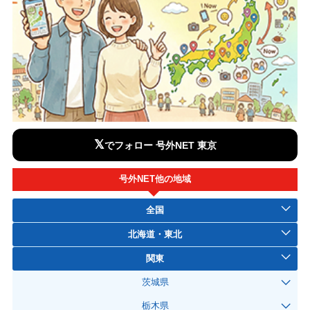
𝕏
でフォロー 号外NET 東京
号外NET他の地域
全国
北海道・東北
関東
茨城県
栃木県