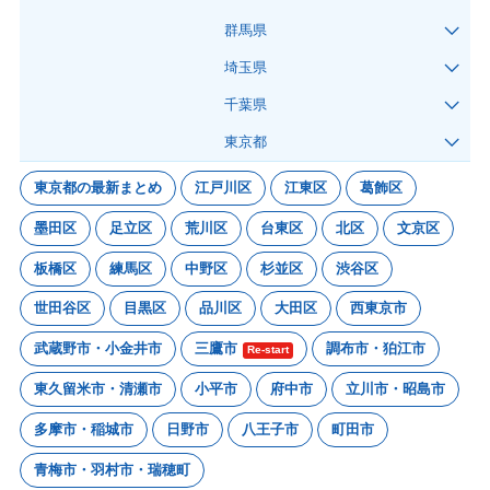
群馬県
埼玉県
千葉県
東京都
東京都の最新まとめ
江戸川区
江東区
葛飾区
墨田区
足立区
荒川区
台東区
北区
文京区
板橋区
練馬区
中野区
杉並区
渋谷区
世田谷区
目黒区
品川区
大田区
西東京市
武蔵野市・小金井市
三鷹市
調布市・狛江市
Re-start
東久留米市・清瀬市
小平市
府中市
立川市・昭島市
多摩市・稲城市
日野市
八王子市
町田市
青梅市・羽村市・瑞穂町