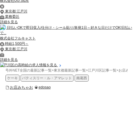
株式会社UG SIDE
東京都 江戸川
業務委託
詳細を見る
日払いOKで即日収入/仕分け・シール貼り/単発1日～好きな日だけでOK!日払い
で...
株式会社フルキャスト
時給1,500円～
東京都 江戸川
詳細を見る
江戸川区の高時給の求人情報を見る
号外NET全国の最新記事一覧
>
東京都最新記事一覧
>
江戸川区記事一覧
>
お店みち
ケーキ
パティスリー・ル・アマレット
南葛西
お店みちゃお
edosao