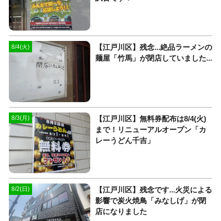
【江戸川区】残念...絶品ラーメンの
8/4(火)
麺屋「竹馬」が閉店していました...
【江戸川区】無料券配布は8/4(火)
8/3(月)
まで！リニューアルオープン「カ
レーうどん千吉」
【江戸川区】残念です...火災による
8/2(日)
影響で炭火焼鳥「みなしげ」が閉
店になりました