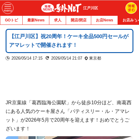
江戸川区
GOトピ
最新News
求人
開店/閉店
お店News
お店みち
【江戸川区】祝20周年！ケーキ全品500円セールが
アマレットで開催されます！
2026/05/14 17:15
2026/05/14 21:07
東京都
JR京葉線「葛西臨海公園駅」から徒歩10分ほど、南葛西
にある人気のケーキ屋さん「パティスリー・ル・アマレ
ット」が2026年5月で20周年を迎えます！おめでとうご
ざいます！