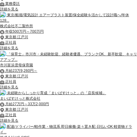
業務委託
詳細を見る
東京/船堀/電気設計 エアーブラスト装置/保全経験を活かして設計職へ/年休
128...
株式会社不二製作所
年収500万円～700万円
東京都 江戸川
正社員
詳細を見る
「保育士」市川市・未経験歓迎、経験者優遇、ブランクOK、新卒歓迎、キャリ
アアップ...
市川富浜雲母保育園
月給23万9,260円～
東京都 江戸川
正社員
詳細を見る
未経験からしっかり育成「まいばすけっと」の「店長候補」
まいばすけっと株式会社
月給27万円～33万2,000円
東京都 江戸川
正社員
詳細を見る
配達/ドライバー/軽作業・物流系 即日稼働·楽々置き配·日払いOK 軽貨物ドラ
イ...