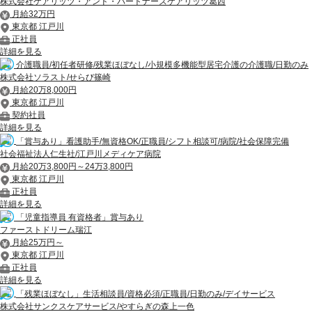
株式会社ケアリッツ・アンド・パートナーズケアリッツ葛西
月給32万円
東京都 江戸川
正社員
詳細を見る
介護職員/初任者研修/残業ほぼなし/小規模多機能型居宅介護の介護職/日勤のみ
株式会社ソラスト/せらび篠崎
月給20万8,000円
東京都 江戸川
契約社員
詳細を見る
「賞与あり」看護助手/無資格OK/正職員/シフト相談可/病院/社会保障完備
社会福祉法人仁生社/江戸川メディケア病院
月給20万3,800円～24万3,800円
東京都 江戸川
正社員
詳細を見る
「児童指導員 有資格者」賞与あり
ファーストドリーム瑞江
月給25万円～
東京都 江戸川
正社員
詳細を見る
「残業ほぼなし」生活相談員/資格必須/正職員/日勤のみ/デイサービス
株式会社サンクスケアサービス/やすらぎの森上一色