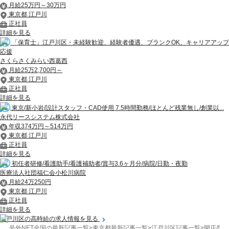
月給25万円～30万円
東京都 江戸川
正社員
詳細を見る
「保育士」江戸川区・未経験歓迎、経験者優遇、ブランクOK、キャリアアップ
応援
さくらさくみらい西葛西
月給25万2,700円～
東京都 江戸川
正社員
詳細を見る
東京/新小岩/設計スタッフ・CAD使用 7.5時間勤務/ほとんど残業無し/創業以...
永代リースシステム株式会社
年収374万円～514万円
東京都 江戸川
正社員
詳細を見る
初任者研修/看護助手/看護補助者/賞与3.6ヶ月分/病院/日勤・夜勤
医療法人社団福仁会小松川病院
月給24万250円
東京都 江戸川
正社員
詳細を見る
江戸川区の高時給の求人情報を見る
号外NET全国の最新記事一覧
>
東京都最新記事一覧
>
江戸川区記事一覧
>
開店/閉