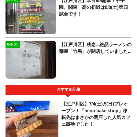
【江戸川区】本日8/5開幕！甲子
8/5(水)
園、関東一高の初戦は8/8(土)第四
試合です！
【江戸川区】残念...絶品ラーメンの
8/4(火)
麺屋「竹馬」が閉店していました...
おすすめ記事
【江戸川区】7/4(土),5(日)プレオ
ープン！「niino bake shop」移
転先はまさかの閉店した人気カフ
ェ跡地でした！