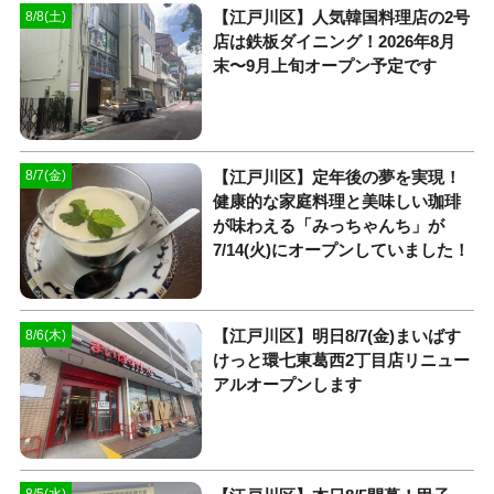
【江戸川区】人気韓国料理店の2号
8/8(土)
店は鉄板ダイニング！2026年8月
末〜9月上旬オープン予定です
【江戸川区】定年後の夢を実現！
8/7(金)
健康的な家庭料理と美味しい珈琲
が味わえる「みっちゃんち」が
7/14(火)にオープンしていました！
【江戸川区】明日8/7(金)まいばす
8/6(木)
けっと環七東葛西2丁目店リニュー
アルオープンします