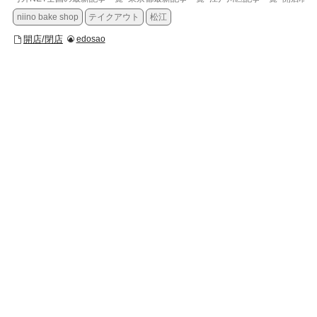
niino bake shop
テイクアウト
松江
開店/閉店
edosao