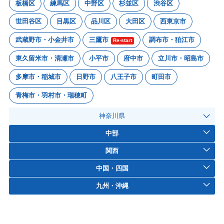
板橋区
練馬区
中野区
杉並区
渋谷区
世田谷区
目黒区
品川区
大田区
西東京市
武蔵野市・小金井市
三鷹市
調布市・狛江市
Re-start
東久留米市・清瀬市
小平市
府中市
立川市・昭島市
多摩市・稲城市
日野市
八王子市
町田市
青梅市・羽村市・瑞穂町
神奈川県
中部
関西
中国・四国
九州・沖縄