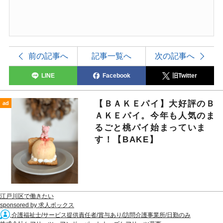
前の記事へ
記事一覧へ
次の記事へ
LINE
Facebook
旧Twitter
【ＢＡＫＥパイ】大好評のＢ
ad
ＡＫＥパイ。今年も人気のま
るごと桃パイ始まっていま
す！【BAKE】
江戸川区で働きたい
sponsored by 求人ボックス
介護福祉士/サービス提供責任者/賞与あり/訪問介護事業所/日勤のみ