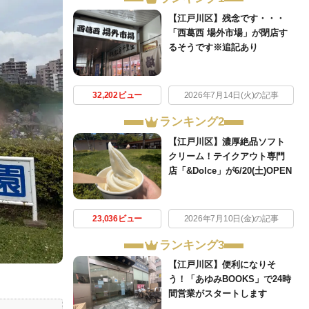
【江戸川区】残念です・・・
「西葛西 場外市場」が閉店す
るそうです※追記あり
32,202ビュー
2026年7月14日(火)の記事
ランキング2
【江戸川区】濃厚絶品ソフト
クリーム！テイクアウト専門
店「&Dolce」が6/20(土)OPEN
23,036ビュー
2026年7月10日(金)の記事
ランキング3
【江戸川区】便利になりそ
う！「あゆみBOOKS」で24時
間営業がスタートします