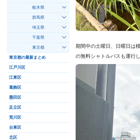
栃木県
群馬県
埼玉県
千葉県
期間中の土曜日、日曜日は模
東京都
の無料シャトルバスも運行
東京都の最新まとめ
江戸川区
江東区
葛飾区
墨田区
足立区
荒川区
台東区
北区