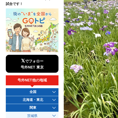
試合です！
𝕏
でフォロー
号外NET 東京
号外NET他の地域
全国
北海道・東北
関東
茨城県