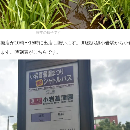
昨年の様子です
擬店が10時〜15時に出店し賑います。JR総武線小岩駅から小
します。時刻表がこちらです。