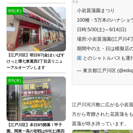
小岩菖蒲園まつり
8/6(木)
100種・5万本のハナシ
日時:5/30(土)～6/14(日)
場所:小岩菖蒲園(江戸川4
期間中の土・日は模擬店
【江戸川区】明日8/7(金)まいばす
園
とのシャトルバスも運
けっと環七東葛西2丁目店リニュ
ーアルオープンします
— 東京都江戸川区 (@edoga
8/5(水)
江戸川河川敷に広がる小岩菖
方から寄贈された花菖蒲をも
菖蒲が咲き誇っています。
【江戸川区】本日8/5開幕！甲子
園、関東一高の初戦は8/8(土)第四