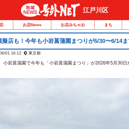
江戸川区
店
お店News
お店みちゃお
まち
擬店も！今年も小岩菖蒲園まつりが5/30〜6/14
06/01 16:12
東京都
小岩菖蒲園で今年も「小岩菖蒲園まつり」が2026年5月30日か