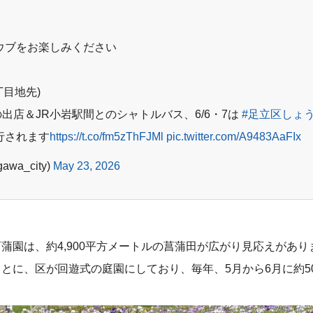
ョウブをお楽しみください
丁目地先)
の出店
＆JR小岩駅間とのシャトルバス、6/6・7は
#足立区しょ
行されます
https://t.co/fm5zThFJMl
pic.twitter.com/A9483AaFIx
wa_city)
May 23, 2026
蒲園は、約4,900平方メートルの菖蒲田が広がり見応えがあり
とに、区が回遊式の庭園にしており、毎年、5月から6月に約50,