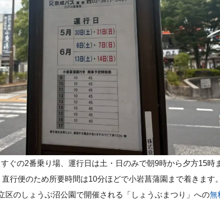
すぐの2番乗り場、運行日は土・日のみで朝9時から夕方15時ま
。直行便のため所要時間は10分ほどで小岩菖蒲園まで着きます。
立区のしょうぶ沼公園で開催される「しょうぶまつり」への
無