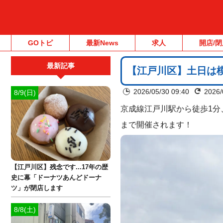
GOトピ
最新News
求人
開店/閉
最新記事
【江戸川区】土日は模
2026/05/30 09:40
2026/
8/9(日)
京成線江戸川駅から徒歩1分、
まで開催されます！
【江戸川区】残念です...17年の歴
史に幕「ドーナツあんどドーナ
ツ」が閉店します
8/8(土)