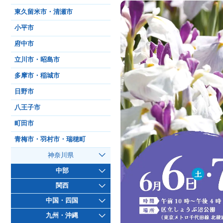
東久留米市・清瀬市
小平市
府中市
立川市・昭島市
多摩市・稲城市
日野市
八王子市
町田市
青梅市・羽村市・瑞穂町
神奈川県
中部
関西
中国・四国
九州・沖縄