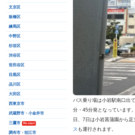
文京区
板橋区
練馬区
中野区
杉並区
渋谷区
世田谷区
目黒区
品川区
大田区
バス乗り場は小岩駅南口出て
西東京市
分・45分発となっています
武蔵野市・小金井市
日、7日は小岩菖蒲園から足
三鷹市
Re-start
ス
も運行されます。
調布市・狛江市