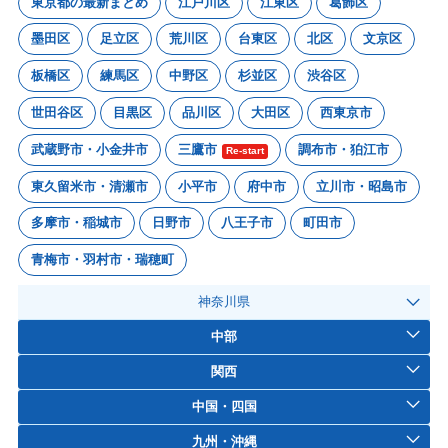
東京都の最新まとめ
江戸川区
江東区
葛飾区
墨田区
足立区
荒川区
台東区
北区
文京区
板橋区
練馬区
中野区
杉並区
渋谷区
世田谷区
目黒区
品川区
大田区
西東京市
武蔵野市・小金井市
三鷹市
調布市・狛江市
Re-start
東久留米市・清瀬市
小平市
府中市
立川市・昭島市
多摩市・稲城市
日野市
八王子市
町田市
青梅市・羽村市・瑞穂町
神奈川県
中部
関西
中国・四国
九州・沖縄