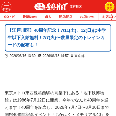
江戸川区
GOトピ
最新News
求人
開店/閉店
お店News
お店みち
【江戸川区】40周年記念！7/11(土)、12(日)は中学
生以下入館無料！7/7(火)〜数量限定のトレインカ
ードの配布も！
2026/06/16 13:30
2026/06/18 14:57
東京都
東京メトロ東西線葛西駅の高架下にある「地下鉄博物
館」は1986年7月12日に開業、今年でなんと40周年を迎
えます！40周年を記念し、2026年7月7日〜8月30日まで
開館40周年記念イベント「ちかはく・メモリアル40」を