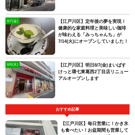
【江戸川区】定年後の夢を実現！
8/7(金)
健康的な家庭料理と美味しい珈琲
が味わえる「みっちゃんち」が
7/14(火)にオープンしていました！
【江戸川区】明日8/7(金)まいばす
8/6(木)
けっと環七東葛西2丁目店リニュー
アルオープンします
おすすめ記事
【江戸川区】毎日営業に！かき氷
も食べたい！お盆期間も営業して