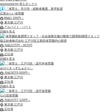
sponsored by 求人ボックス
「保育士」市川市・経験者優遇、新卒歓迎
広尾みらい保育園
時給1,200円～
東京都 江戸川
アルバイト・パート
詳細を見る
保育園給食調理スタッフ・社会保険完備の職場で調理師/調理スタッフ
協立給食株式会社 江戸川区立新田保育園内の厨房
月給22万円～30万円
東京都 江戸川
正社員
詳細を見る
「保育士」江戸川区・認可外保育園
みのりきっずなぁさりぃ
月給28万5,000円～
東京都 江戸川
正社員
詳細を見る
「保育士」江戸川区・認可保育園
なの花保育園
月給23万7,120円～
東京都 江戸川
正社員