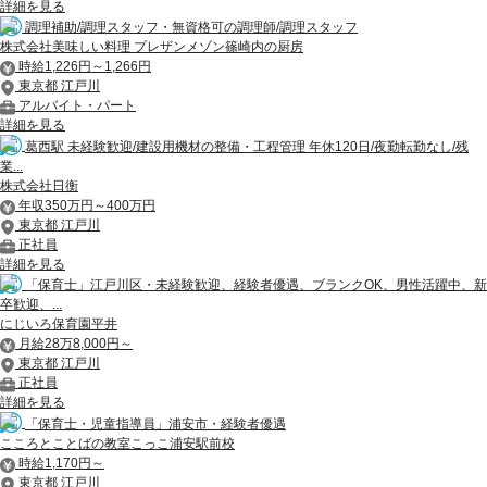
詳細を見る
調理補助/調理スタッフ・無資格可の調理師/調理スタッフ
株式会社美味しい料理 プレザンメゾン篠崎内の厨房
時給1,226円～1,266円
東京都 江戸川
アルバイト・パート
詳細を見る
葛西駅 未経験歓迎/建設用機材の整備・工程管理 年休120日/夜勤転勤なし/残
業...
株式会社日衡
年収350万円～400万円
東京都 江戸川
正社員
詳細を見る
「保育士」江戸川区・未経験歓迎、経験者優遇、ブランクOK、男性活躍中、新
卒歓迎、...
にじいろ保育園平井
月給28万8,000円～
東京都 江戸川
正社員
詳細を見る
「保育士・児童指導員」浦安市・経験者優遇
こころとことばの教室こっこ浦安駅前校
時給1,170円～
東京都 江戸川