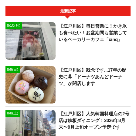
最新記事
【江戸川区】毎日営業に！かき氷
8/10(月)
も食べたい！お盆期間も営業して
いるベーカリーカフェ「cinq」
【江戸川区】残念です...17年の歴
8/9(日)
史に幕「ドーナツあんどドーナ
ツ」が閉店します
【江戸川区】人気韓国料理店の2号
8/8(土)
店は鉄板ダイニング！2026年8月
末〜9月上旬オープン予定です