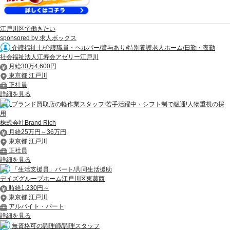
江戸川区で働きたい
sponsored by 求人ボックス
介護福祉士/介護職員・ヘルパー/賞与あり/特別養護老人ホーム/日勤・夜勤
社会福祉法人江寿会アゼリー江戸川
月給30万4,600円
東京都 江戸川
正社員
詳細を見る
ブランド買取店の軽作業スタッフ!若手活躍中・シフト制で融通!人物重視の採
用
株式会社Brand Rich
月給25万円～36万円
東京都 江戸川
正社員
詳細を見る
「生活支援員」パート/共同生活援助
デイズグループホーム江戸川区東葛西
時給1,230円～
東京都 江戸川
アルバイト・パート
詳細を見る
無資格可の調理師/調理スタッフ