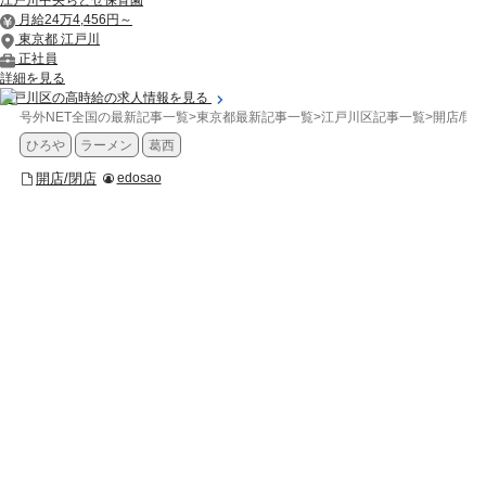
月給24万4,456円～
東京都 江戸川
正社員
詳細を見る
江戸川区の高時給の求人情報を見る
号外NET全国の最新記事一覧
>
東京都最新記事一覧
>
江戸川区記事一覧
>
開店/閉
ひろや
ラーメン
葛西
開店/閉店
edosao