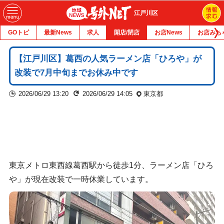
江戸川区
GOトピ
最新News
求人
開店/閉店
お店News
お店みち
【江戸川区】葛西の人気ラーメン店「ひろや」が
改装で7月中旬までお休み中です
2026/06/29 13:20
2026/06/29 14:05
東京都
東京メトロ東西線葛西駅から徒歩1分、ラーメン店「ひろ
や」が現在改装で一時休業しています。