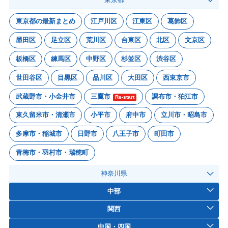
東京都の最新まとめ
江戸川区
江東区
葛飾区
墨田区
足立区
荒川区
台東区
北区
文京区
板橋区
練馬区
中野区
杉並区
渋谷区
世田谷区
目黒区
品川区
大田区
西東京市
武蔵野市・小金井市
三鷹市
調布市・狛江市
Re-start
東久留米市・清瀬市
小平市
府中市
立川市・昭島市
多摩市・稲城市
日野市
八王子市
町田市
青梅市・羽村市・瑞穂町
神奈川県
中部
関西
中国・四国