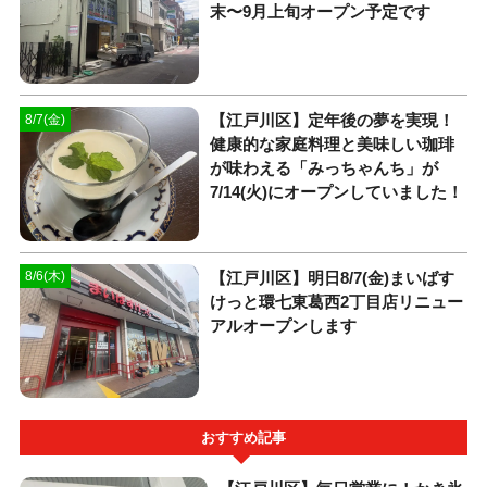
末〜9月上旬オープン予定です
【江戸川区】定年後の夢を実現！
8/7(金)
健康的な家庭料理と美味しい珈琲
が味わえる「みっちゃんち」が
7/14(火)にオープンしていました！
【江戸川区】明日8/7(金)まいばす
8/6(木)
けっと環七東葛西2丁目店リニュー
アルオープンします
おすすめ記事