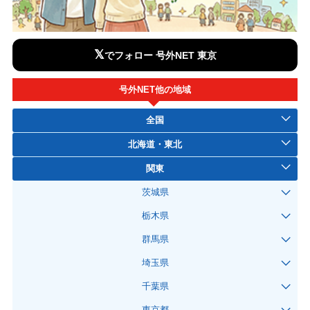
𝕏
でフォロー 号外NET 東京
号外NET他の地域
全国
北海道・東北
関東
茨城県
栃木県
群馬県
埼玉県
千葉県
東京都