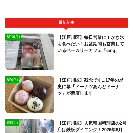
最新記事
【江戸川区】毎日営業に！かき氷
8/10(月)
も食べたい！お盆期間も営業して
いるベーカリーカフェ「cinq」
【江戸川区】残念です...17年の歴
8/9(日)
史に幕「ドーナツあんどドーナ
ツ」が閉店します
【江戸川区】人気韓国料理店の2号
8/8(土)
店は鉄板ダイニング！2026年8月