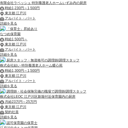
有限会社ラペッシュ 特別養護老人ホームいずみ内の厨房
時給1,230円～1,500円
東京都 江戸川
アルバイト・パート
詳細を見る
「保育士」昇給あり
なつめ保育園
時給1,500円～
東京都 江戸川
アルバイト・パート
詳細を見る
厨房スタッフ・無資格可の調理師/調理スタッフ
株式会社結い 特別養護老人ホーム暖心苑
時給1,300円～1,500円
東京都 江戸川
アルバイト・パート
詳細を見る
調理師・社会保険完備の職場で調理師/調理スタッフ
株式会社LEOC 江戸川区新堀付近保育園内の厨房
月給23万円～25万円
東京都 江戸川
契約社員
詳細を見る
認可保育園の保育士
江戸川中央ちとせ保育園