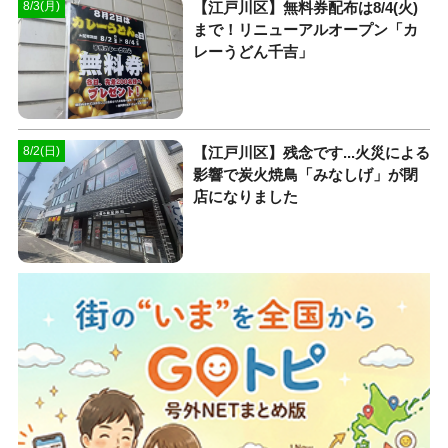
【江戸川区】無料券配布は8/4(火)
8/3(月)
まで！リニューアルオープン「カ
レーうどん千吉」
【江戸川区】残念です...火災による
8/2(日)
影響で炭火焼鳥「みなしげ」が閉
店になりました