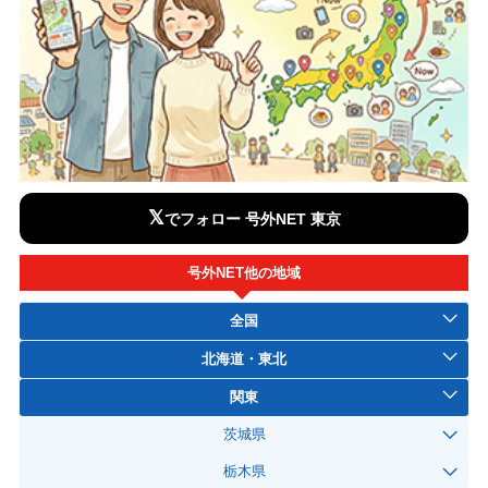
𝕏
でフォロー 号外NET 東京
号外NET他の地域
全国
北海道・東北
関東
茨城県
栃木県