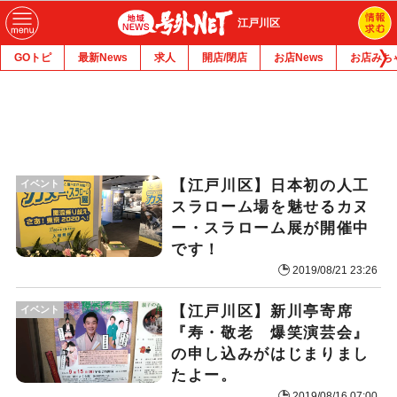
江戸川区
GOトピ
最新News
求人
開店/閉店
お店News
お店みち
【江戸川区】日本初の人工
イベント
スラローム場を魅せるカヌ
ー・スラローム展が開催中
です！
2019/08/21 23:26
【江戸川区】新川亭寄席
イベント
『寿・敬老 爆笑演芸会』
の申し込みがはじまりまし
たよー。
2019/08/16 07:00