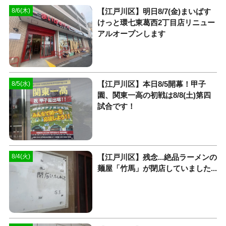
【江戸川区】明日8/7(金)まいばす
8/6(木)
けっと環七東葛西2丁目店リニュー
アルオープンします
【江戸川区】本日8/5開幕！甲子
8/5(水)
園、関東一高の初戦は8/8(土)第四
試合です！
【江戸川区】残念...絶品ラーメンの
8/4(火)
麺屋「竹馬」が閉店していました...