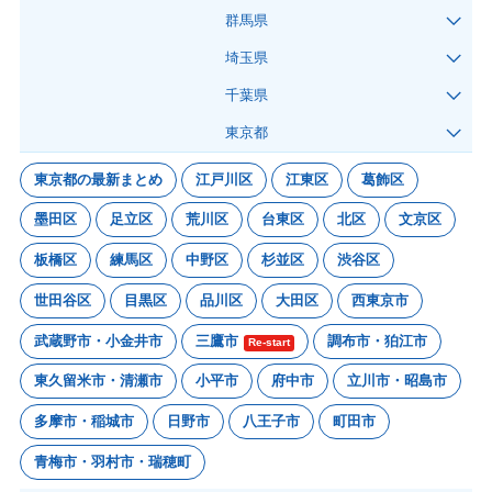
群馬県
埼玉県
千葉県
東京都
東京都の最新まとめ
江戸川区
江東区
葛飾区
墨田区
足立区
荒川区
台東区
北区
文京区
板橋区
練馬区
中野区
杉並区
渋谷区
世田谷区
目黒区
品川区
大田区
西東京市
武蔵野市・小金井市
三鷹市
調布市・狛江市
Re-start
東久留米市・清瀬市
小平市
府中市
立川市・昭島市
多摩市・稲城市
日野市
八王子市
町田市
青梅市・羽村市・瑞穂町