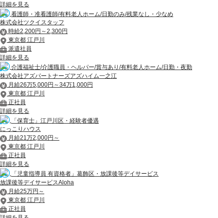
詳細を見る
看護師・准看護師/有料老人ホーム/日勤のみ/残業なし・少なめ
株式会社ツクイスタッフ
時給2,200円～2,300円
東京都 江戸川
派遣社員
詳細を見る
介護福祉士/介護職員・ヘルパー/賞与あり/有料老人ホーム/日勤・夜勤
株式会社アズパートナーズアズハイム一之江
月給26万5,000円～34万1,000円
東京都 江戸川
正社員
詳細を見る
「保育士」江戸川区・経験者優遇
にっこりハウス
月給21万2,000円～
東京都 江戸川
正社員
詳細を見る
「児童指導員 有資格者」葛飾区・放課後等デイサービス
放課後等デイサービスAloha
月給25万円～
東京都 江戸川
正社員
詳細を見る