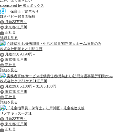
江戸川区で働きたい
sponsored by 求人ボックス
「保育士」賞与あり
輝きベビー保育園篠崎
月給23万円～
東京都 江戸川
正社員
詳細を見る
介護福祉士/介護職員・生活相談員/有料老人ホーム/日勤のみ
株式会社明昭えど川明生苑
月給22万9,190円～
東京都 江戸川
正社員
詳細を見る
実務者研修/サービス提供責任者/賞与あり/訪問介護事業所/日勤のみ
株式会社ケア21ケア21江戸川
月給29万5,100円～31万5,100円
東京都 江戸川
正社員
詳細を見る
「児童指導員・保育士」江戸川区・児童発達支援
リノアキッズ一之江
月給22万円～
東京都 江戸川
正社員