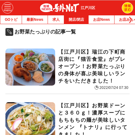
江戸川区
GOトピ
最新News
求人
開店/閉店
お店News
お店みち
お野菜たっぷりの記事一覧
【江戸川区】瑞江の下町商
店街に『猫舌食堂』がプレ
オープン！お野菜たっぷり
の身体が喜ぶ美味しいラン
チをいただきました！
2022/07/24 07:30
【江戸川区】お野菜ドーン
と３６０ｇ！濃厚スープに
もちもちの麺が美味しいタ
ンメン 『トナリ』に行って
きました！