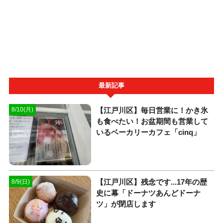
最新記事
【江戸川区】毎日営業に！かき氷
8/10(月)
も食べたい！お盆期間も営業して
いるベーカリーカフェ「cinq」
【江戸川区】残念です...17年の歴
8/9(日)
史に幕「ドーナツあんどドーナ
ツ」が閉店します