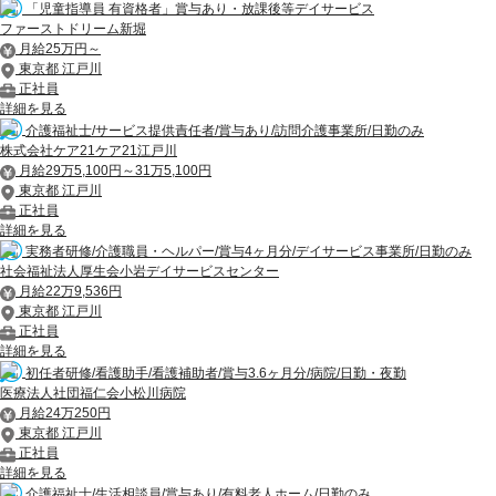
「児童指導員 有資格者」賞与あり・放課後等デイサービス
ファーストドリーム新堀
月給25万円～
東京都 江戸川
正社員
詳細を見る
介護福祉士/サービス提供責任者/賞与あり/訪問介護事業所/日勤のみ
株式会社ケア21ケア21江戸川
月給29万5,100円～31万5,100円
東京都 江戸川
正社員
詳細を見る
実務者研修/介護職員・ヘルパー/賞与4ヶ月分/デイサービス事業所/日勤のみ
社会福祉法人厚生会小岩デイサービスセンター
月給22万9,536円
東京都 江戸川
正社員
詳細を見る
初任者研修/看護助手/看護補助者/賞与3.6ヶ月分/病院/日勤・夜勤
医療法人社団福仁会小松川病院
月給24万250円
東京都 江戸川
正社員
詳細を見る
介護福祉士/生活相談員/賞与あり/有料老人ホーム/日勤のみ