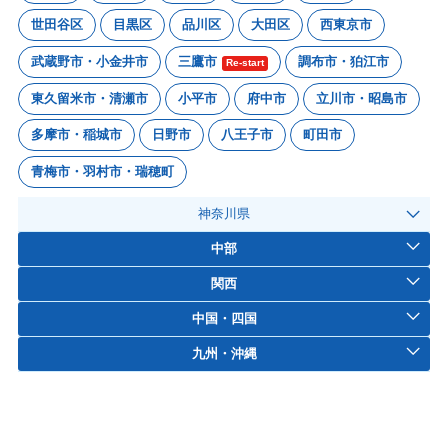
世田谷区
目黒区
品川区
大田区
西東京市
武蔵野市・小金井市
三鷹市
調布市・狛江市
Re-start
東久留米市・清瀬市
小平市
府中市
立川市・昭島市
多摩市・稲城市
日野市
八王子市
町田市
青梅市・羽村市・瑞穂町
神奈川県
中部
関西
中国・四国
九州・沖縄