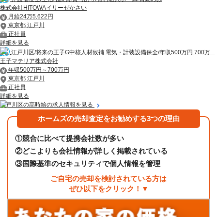
株式会社HITOWAイリーゼかさい
月給24万5,622円
東京都 江戸川
正社員
詳細を見る
江戸川区/将来の王子G中核人材候補 電気・計装設備保全/年収500万円 700万...
王子マテリア株式会社
年収500万円～700万円
東京都 江戸川
正社員
詳細を見る
江戸川区の高時給の求人情報を見る
ホームズの売却査定をお勧めする3つの理由
①
競合に比べて提携会社数が多い
②
どこよりも会社情報が詳しく掲載されている
③
国際基準のセキュリティで個人情報を管理
ご自宅の売却を検討されている方は
ぜひ以下をクリック！▼