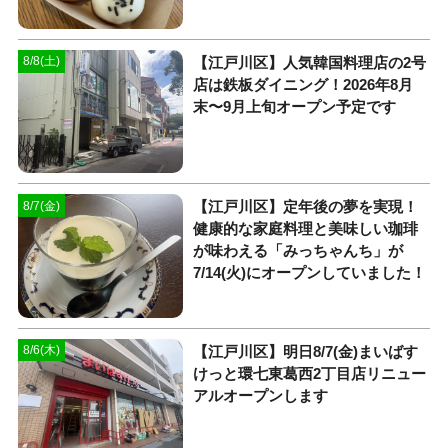
【江戸川区】人気韓国料理店の2号
8/8(土)
店は鉄板ダイニング！2026年8月
末〜9月上旬オープン予定です
【江戸川区】定年後の夢を実現！
8/7(金)
健康的な家庭料理と美味しい珈琲
が味わえる「みっちゃんち」が
7/14(火)にオープンしていました！
【江戸川区】明日8/7(金)まいばす
8/6(木)
けっと環七東葛西2丁目店リニュー
アルオープンします