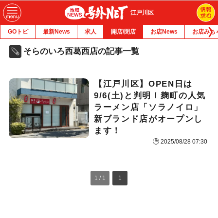
江戸川区
GOトピ
最新News
求人
開店/閉店
お店News
お店みち
そらのいろ西葛西店の記事一覧
【江戸川区】OPEN日は
9/6(土)と判明！麹町の人気
ラーメン店「ソラノイロ」
新ブランド店がオープンし
ます！
2025/08/28 07:30
1 / 1
1