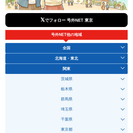
𝕏
でフォロー 号外NET 東京
号外NET他の地域
全国
北海道・東北
関東
茨城県
栃木県
群馬県
埼玉県
千葉県
東京都