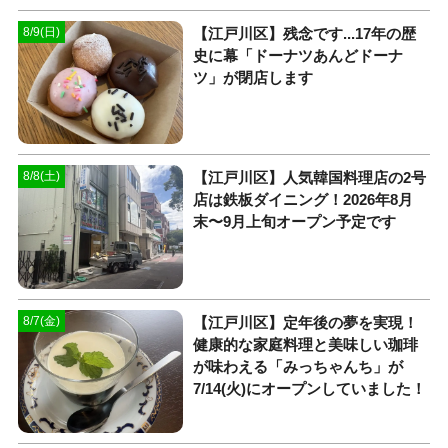
【江戸川区】残念です...17年の歴
8/9(日)
史に幕「ドーナツあんどドーナ
ツ」が閉店します
【江戸川区】人気韓国料理店の2号
8/8(土)
店は鉄板ダイニング！2026年8月
末〜9月上旬オープン予定です
【江戸川区】定年後の夢を実現！
8/7(金)
健康的な家庭料理と美味しい珈琲
が味わえる「みっちゃんち」が
7/14(火)にオープンしていました！