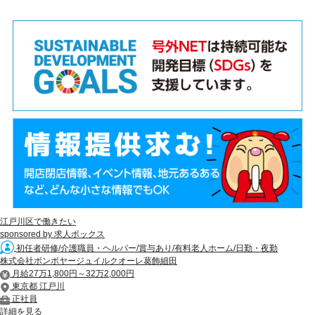
江戸川区で働きたい
sponsored by 求人ボックス
初任者研修/介護職員・ヘルパー/賞与あり/有料老人ホーム/日勤・夜勤
株式会社ボンボヤージュイルクオーレ葛飾細田
月給27万1,800円～32万2,000円
東京都 江戸川
正社員
詳細を見る