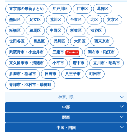
東京都の最新まとめ
江戸川区
江東区
葛飾区
墨田区
足立区
荒川区
台東区
北区
文京区
板橋区
練馬区
中野区
杉並区
渋谷区
世田谷区
目黒区
品川区
大田区
西東京市
武蔵野市・小金井市
三鷹市
調布市・狛江市
Re-start
東久留米市・清瀬市
小平市
府中市
立川市・昭島市
多摩市・稲城市
日野市
八王子市
町田市
青梅市・羽村市・瑞穂町
神奈川県
中部
関西
中国・四国