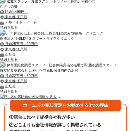
送迎スタッフ・介護タクシー/ドライバー募集、年齢不問
むさしの郷
時給1,490円～
東京都 江戸川
アルバイト・パート
詳細を見る
「年休120以上」鍼灸師/正職員/日勤のみ/診療所・クリニック
医療法人社団MXPG スマートライフクリニック
月給25万円～30万円
東京都 江戸川
正社員
詳細を見る
保育園給食調理スタッフ・社会保険完備の職場で調理師/調理スタッフ
協立給食株式会社 江戸川区立新田保育園内の厨房
月給22万円～30万円
東京都 江戸川
正社員
詳細を見る
江戸川区の高時給の求人情報を見る
ホームズの売却査定をお勧めする3つの理由
①
競合に比べて提携会社数が多い
②
どこよりも会社情報が詳しく掲載されている