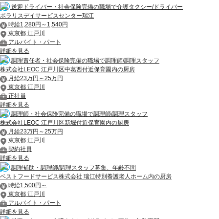
送迎ドライバー・社会保険完備の職場で介護タクシー/ドライバー
ポラリスデイサービスセンター瑞江
時給1,280円～1,540円
東京都 江戸川
アルバイト・パート
詳細を見る
調理責任者・社会保険完備の職場で調理師/調理スタッフ
株式会社LEOC 江戸川区中葛西付近保育園内の厨房
月給23万円～25万円
東京都 江戸川
正社員
詳細を見る
調理師・社会保険完備の職場で調理師/調理スタッフ
株式会社LEOC 江戸川区新堀付近保育園内の厨房
月給23万円～25万円
東京都 江戸川
契約社員
詳細を見る
調理補助・調理師/調理スタッフ募集、年齢不問
ベストフードサービス株式会社 瑞江特別養護老人ホーム内の厨房
時給1,500円～
東京都 江戸川
アルバイト・パート
詳細を見る