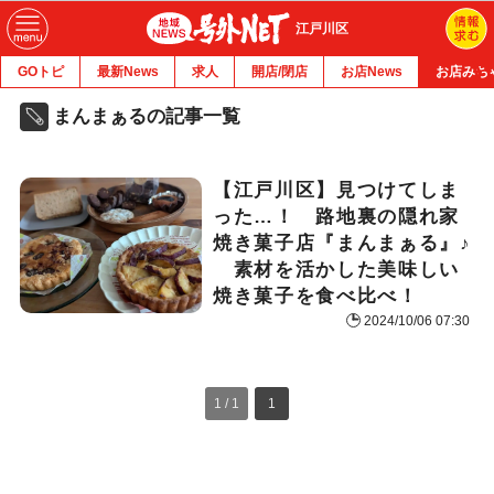
江戸川区
GOトピ
最新News
求人
開店/閉店
お店News
お店みち
まんまぁるの記事一覧
【江戸川区】見つけてしま
った…！ 路地裏の隠れ家
焼き菓子店『まんまぁる』♪
素材を活かした美味しい
焼き菓子を食べ比べ！
2024/10/06 07:30
1 / 1
1