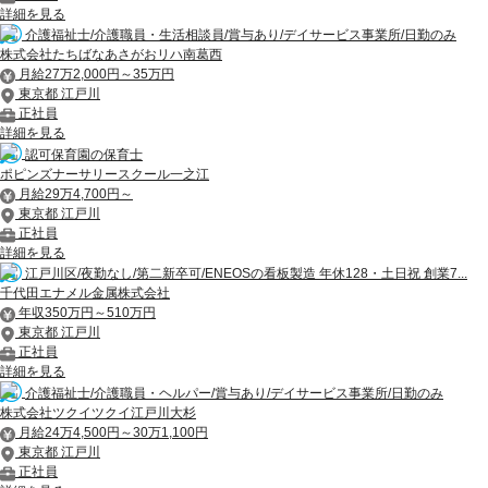
詳細を見る
介護福祉士/介護職員・生活相談員/賞与あり/デイサービス事業所/日勤のみ
株式会社たちばなあさがおリハ南葛西
月給27万2,000円～35万円
東京都 江戸川
正社員
詳細を見る
認可保育園の保育士
ポピンズナーサリースクール一之江
月給29万4,700円～
東京都 江戸川
正社員
詳細を見る
江戸川区/夜勤なし/第二新卒可/ENEOSの看板製造 年休128・土日祝 創業7...
千代田エナメル金属株式会社
年収350万円～510万円
東京都 江戸川
正社員
詳細を見る
介護福祉士/介護職員・ヘルパー/賞与あり/デイサービス事業所/日勤のみ
株式会社ツクイツクイ江戸川大杉
月給24万4,500円～30万1,100円
東京都 江戸川
正社員