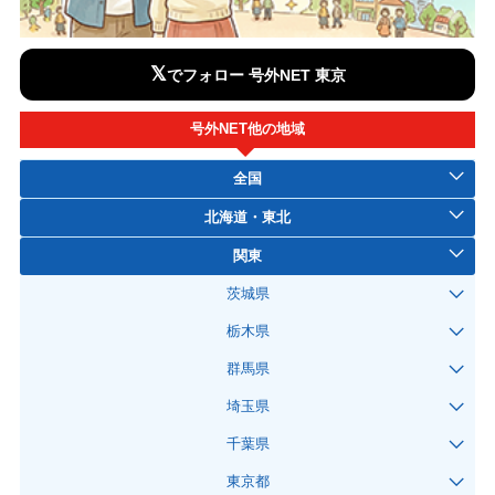
𝕏
でフォロー 号外NET 東京
号外NET他の地域
全国
北海道・東北
関東
茨城県
栃木県
群馬県
埼玉県
千葉県
東京都