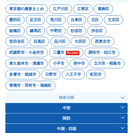
東京都の最新まとめ
江戸川区
江東区
葛飾区
墨田区
足立区
荒川区
台東区
北区
文京区
板橋区
練馬区
中野区
杉並区
渋谷区
世田谷区
目黒区
品川区
大田区
西東京市
武蔵野市・小金井市
三鷹市
調布市・狛江市
Re-start
東久留米市・清瀬市
小平市
府中市
立川市・昭島市
多摩市・稲城市
日野市
八王子市
町田市
青梅市・羽村市・瑞穂町
神奈川県
中部
関西
中国・四国