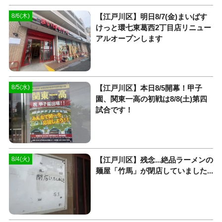
【江戸川区】明日8/7(金)まいばす
8/6(木)
けっと環七東葛西2丁目店リニュー
アルオープンします
【江戸川区】本日8/5開幕！甲子
8/5(水)
園、関東一高の初戦は8/8(土)第四
試合です！
【江戸川区】残念...絶品ラーメンの
8/4(火)
麺屋「竹馬」が閉店していました...