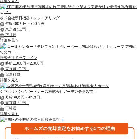
詳細を見る
江戸川区/業務用空調機器の施工管理/大手企業より安定受注で業績好調/年間休
日12...
株式会社朝日機器エンジニアリング
年収400万円～700万円
東京都 江戸川
正社員
詳細を見る
コールセンター「テレフォンオペレーター」/未経験歓迎 大手グループで初め
てのコー...
株式会社ドゥファイン
時給1,800円～2,300円
東京都 江戸川
派遣社員
詳細を見る
介護福祉士/管理者/施設長/ホーム長/賞与あり/有料老人ホーム
シマダリビングパートナーズ株式会社ガーデンテラス市川
月給30万円～46万円
東京都 江戸川
正社員
詳細を見る
江戸川区の高時給の求人情報を見る
ホームズの売却査定をお勧めする3つの理由