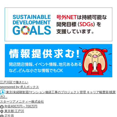
江戸川区で働きたい
sponsored by 求人ボックス
東京/未経験歓迎/マンション修繕工事のプロジェクト管理 キャリア幅豊富/残業
月2...
スターツアメニティー株式会社
年収400万円～700万円
東京都 江戸川
正社員