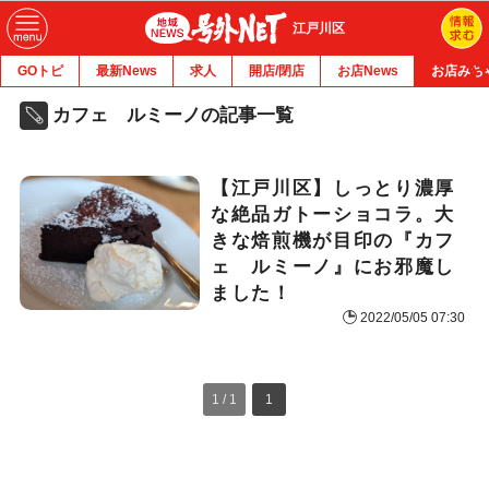
江戸川区
GOトピ
最新News
求人
開店/閉店
お店News
お店みち
カフェ ルミーノの記事一覧
【江戸川区】しっとり濃厚
な絶品ガトーショコラ。大
きな焙煎機が目印の『カフ
ェ ルミーノ』にお邪魔し
ました！
2022/05/05 07:30
1 / 1
1