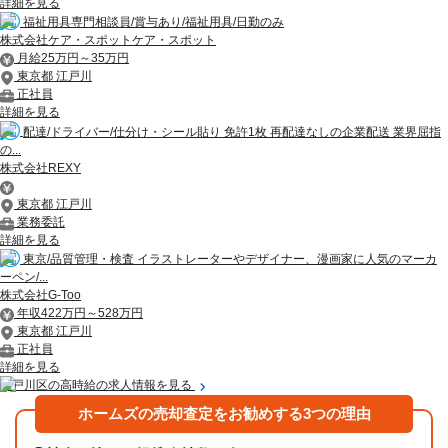
詳細を見る
福祉用具専門相談員/賞与あり/福祉用具/日勤のみ
株式会社ケア・スポットケア・スポット
月給25万円～35万円
東京都 江戸川
正社員
詳細を見る
配達/ドライバー/仕分け・シール貼り 免許1枚 再配達なしの企業配送 業界屈指
の...
株式会社REXY
東京都 江戸川
業務委託
詳細を見る
東京/品質管理・検査 イラストレーターやデザイナー、漫画家に人気のマーカ
ーペン/...
株式会社G‐Too
年収422万円～528万円
東京都 江戸川
正社員
詳細を見る
江戸川区の高時給の求人情報を見る
ホームズの売却査定をお勧めする3つの理由