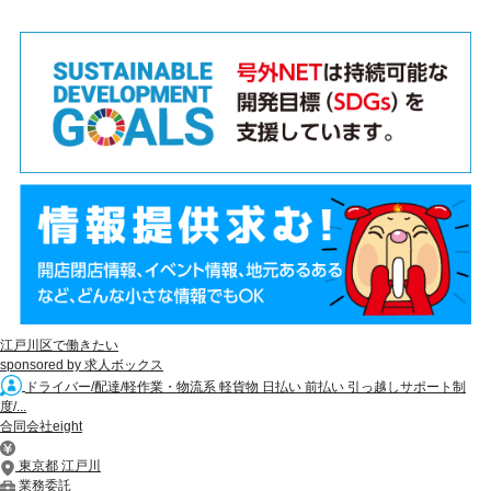
江戸川区で働きたい
sponsored by 求人ボックス
ドライバー/配達/軽作業・物流系 軽貨物 日払い 前払い 引っ越しサポート制
度/...
合同会社eight
東京都 江戸川
業務委託