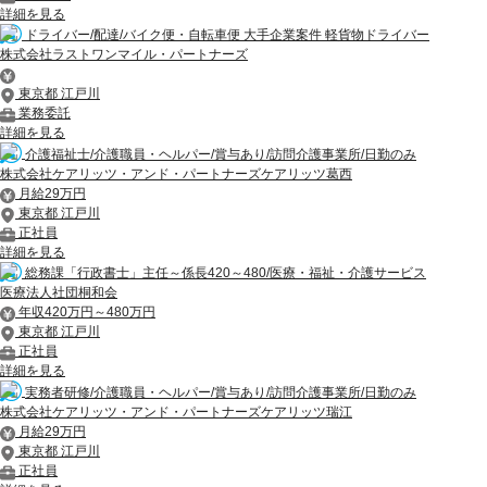
詳細を見る
ドライバー/配達/バイク便・自転車便 大手企業案件 軽貨物ドライバー
株式会社ラストワンマイル・パートナーズ
東京都 江戸川
業務委託
詳細を見る
介護福祉士/介護職員・ヘルパー/賞与あり/訪問介護事業所/日勤のみ
株式会社ケアリッツ・アンド・パートナーズケアリッツ葛西
月給29万円
東京都 江戸川
正社員
詳細を見る
総務課「行政書士」主任～係長420～480/医療・福祉・介護サービス
医療法人社団桐和会
年収420万円～480万円
東京都 江戸川
正社員
詳細を見る
実務者研修/介護職員・ヘルパー/賞与あり/訪問介護事業所/日勤のみ
株式会社ケアリッツ・アンド・パートナーズケアリッツ瑞江
月給29万円
東京都 江戸川
正社員