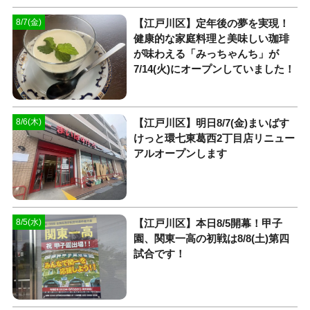
【江戸川区】定年後の夢を実現！
8/7(金)
健康的な家庭料理と美味しい珈琲
が味わえる「みっちゃんち」が
7/14(火)にオープンしていました！
【江戸川区】明日8/7(金)まいばす
8/6(木)
けっと環七東葛西2丁目店リニュー
アルオープンします
【江戸川区】本日8/5開幕！甲子
8/5(水)
園、関東一高の初戦は8/8(土)第四
試合です！