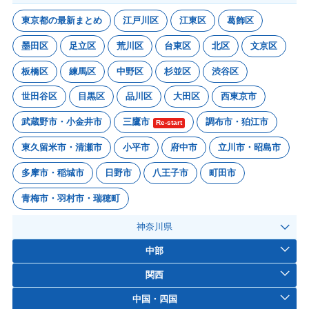
東京都の最新まとめ
江戸川区
江東区
葛飾区
墨田区
足立区
荒川区
台東区
北区
文京区
板橋区
練馬区
中野区
杉並区
渋谷区
世田谷区
目黒区
品川区
大田区
西東京市
武蔵野市・小金井市
三鷹市
調布市・狛江市
Re-start
東久留米市・清瀬市
小平市
府中市
立川市・昭島市
多摩市・稲城市
日野市
八王子市
町田市
青梅市・羽村市・瑞穂町
神奈川県
中部
関西
中国・四国