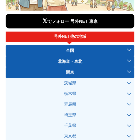
𝕏
でフォロー 号外NET 東京
号外NET他の地域
全国
北海道・東北
関東
茨城県
栃木県
群馬県
埼玉県
千葉県
東京都