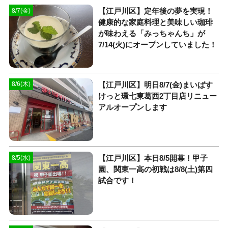
【江戸川区】定年後の夢を実現！
8/7(金)
健康的な家庭料理と美味しい珈琲
が味わえる「みっちゃんち」が
7/14(火)にオープンしていました！
【江戸川区】明日8/7(金)まいばす
8/6(木)
けっと環七東葛西2丁目店リニュー
アルオープンします
【江戸川区】本日8/5開幕！甲子
8/5(水)
園、関東一高の初戦は8/8(土)第四
試合です！