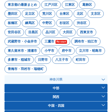
東京都の最新まとめ
江戸川区
江東区
葛飾区
墨田区
足立区
荒川区
台東区
北区
文京区
板橋区
練馬区
中野区
杉並区
渋谷区
世田谷区
目黒区
品川区
大田区
西東京市
武蔵野市・小金井市
三鷹市
調布市・狛江市
Re-start
東久留米市・清瀬市
小平市
府中市
立川市・昭島市
多摩市・稲城市
日野市
八王子市
町田市
青梅市・羽村市・瑞穂町
神奈川県
中部
関西
中国・四国