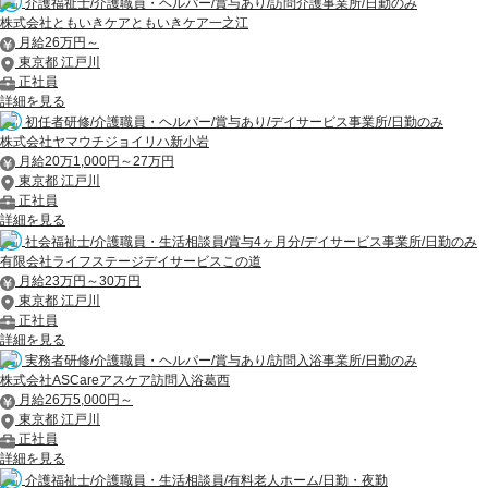
介護福祉士/介護職員・ヘルパー/賞与あり/訪問介護事業所/日勤のみ
株式会社ともいきケアともいきケア一之江
月給26万円～
東京都 江戸川
正社員
詳細を見る
初任者研修/介護職員・ヘルパー/賞与あり/デイサービス事業所/日勤のみ
株式会社ヤマウチジョイリハ新小岩
月給20万1,000円～27万円
東京都 江戸川
正社員
詳細を見る
社会福祉士/介護職員・生活相談員/賞与4ヶ月分/デイサービス事業所/日勤のみ
有限会社ライフステージデイサービスこの道
月給23万円～30万円
東京都 江戸川
正社員
詳細を見る
実務者研修/介護職員・ヘルパー/賞与あり/訪問入浴事業所/日勤のみ
株式会社ASCareアスケア訪問入浴葛西
月給26万5,000円～
東京都 江戸川
正社員
詳細を見る
介護福祉士/介護職員・生活相談員/有料老人ホーム/日勤・夜勤