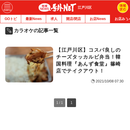
江戸川区
GOトピ
最新News
求人
開店/閉店
お店News
お店みち
カラオケの記事一覧
【江戸川区】コスパ良しの
チーズタッカルビ弁当！韓
国料理『あんず食堂』篠崎
店でテイクアウト！
2021/10/08 07:30
1 / 1
1