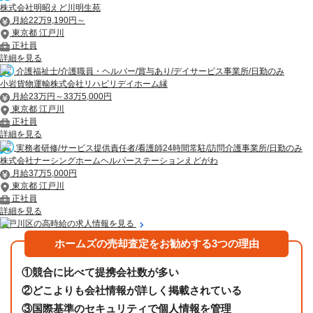
株式会社明昭えど川明生苑
月給22万9,190円～
東京都 江戸川
正社員
詳細を見る
介護福祉士/介護職員・ヘルパー/賞与あり/デイサービス事業所/日勤のみ
小岩貨物運輸株式会社リハビリデイホーム縁
月給23万円～33万5,000円
東京都 江戸川
正社員
詳細を見る
実務者研修/サービス提供責任者/看護師24時間常駐/訪問介護事業所/日勤のみ
株式会社ナーシングホームヘルパーステーションえどがわ
月給37万5,000円
東京都 江戸川
正社員
詳細を見る
江戸川区の高時給の求人情報を見る
ホームズの売却査定をお勧めする3つの理由
①
競合に比べて提携会社数が多い
②
どこよりも会社情報が詳しく掲載されている
③
国際基準のセキュリティで個人情報を管理