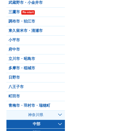
武蔵野市・小金井市
三鷹市
Re-start
調布市・狛江市
東久留米市・清瀬市
小平市
府中市
立川市・昭島市
多摩市・稲城市
日野市
八王子市
町田市
青梅市・羽村市・瑞穂町
神奈川県
中部