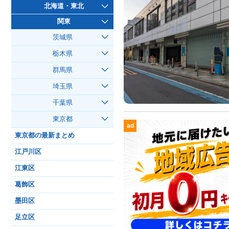
北海道・東北
関東
茨城県
栃木県
群馬県
埼玉県
千葉県
東京都
ad
東京都の最新まとめ
江戸川区
江東区
葛飾区
墨田区
足立区