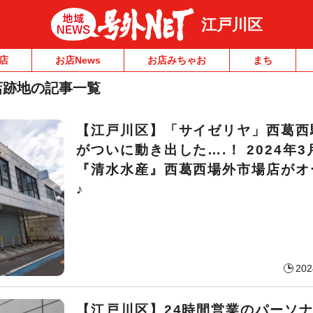
江戸川区
店
お店News
お店みちゃお
まち
店跡地の記事一覧
【江戸川区】「サイゼリヤ」西葛西
がついに動き出した….！ 2024年
『清水水産』西葛西場外市場店がオ
♪
202
【江戸川区】24時間営業のパーソ