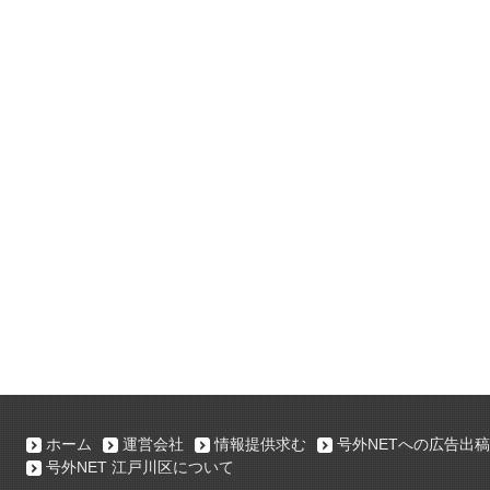
ホーム
運営会社
情報提供求む
号外NETへの広告出稿
号外NET 江戸川区について