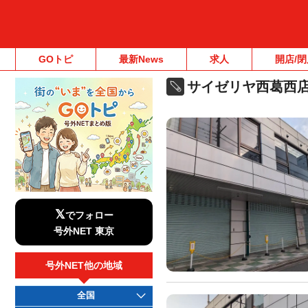
GOトピ
最新News
求人
開店/閉
サイゼリヤ西葛西
𝕏
でフォロー
号外NET 東京
号外NET他の地域
全国