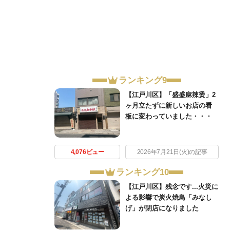
ランキング9
【江戸川区】「盛盛麻辣烫」2
ヶ月立たずに新しいお店の看
板に変わっていました・・・
4,076ビュー
2026年7月21日(火)の記事
ランキング10
【江戸川区】残念です...火災に
よる影響で炭火焼鳥「みなし
げ」が閉店になりました