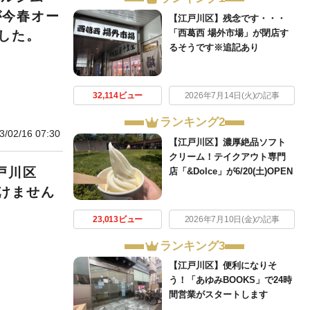
店が今春オー
【江戸川区】残念です・・・
「西葛西 場外市場」が閉店す
した。
るそうです※追記あり
32,114ビュー
2026年7月14日(火)の記事
ランキング2
3/02/16 07:30
【江戸川区】濃厚絶品ソフト
クリーム！テイクアウト専門
戸川区
店「&Dolce」が6/20(土)OPEN
けません
23,013ビュー
2026年7月10日(金)の記事
ランキング3
【江戸川区】便利になりそ
う！「あゆみBOOKS」で24時
間営業がスタートします