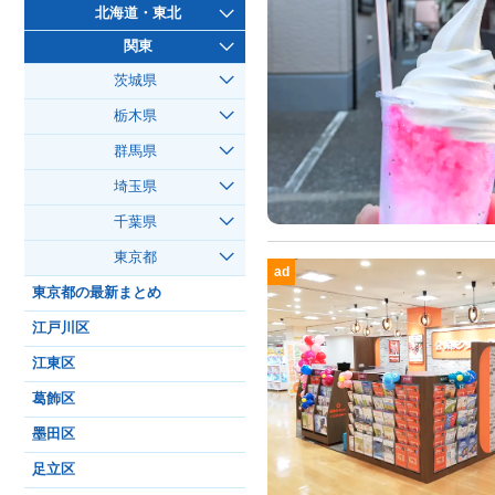
北海道・東北
関東
茨城県
栃木県
群馬県
埼玉県
千葉県
東京都
ad
東京都の最新まとめ
江戸川区
江東区
葛飾区
墨田区
足立区