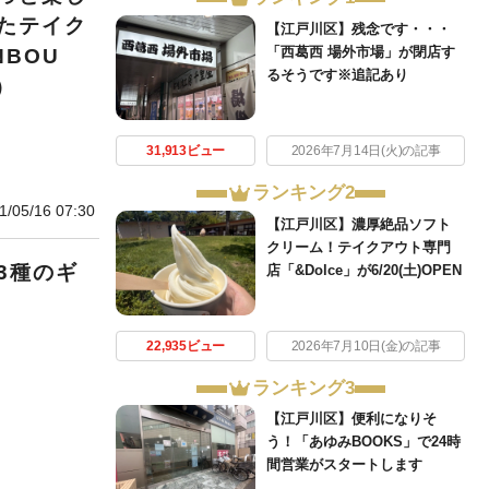
たテイク
【江戸川区】残念です・・・
「西葛西 場外市場」が閉店す
NBOU
るそうです※追記あり
）
31,913ビュー
2026年7月14日(火)の記事
ランキング2
1/05/16 07:30
【江戸川区】濃厚絶品ソフト
クリーム！テイクアウト専門
3種のギ
店「&Dolce」が6/20(土)OPEN
22,935ビュー
2026年7月10日(金)の記事
ランキング3
【江戸川区】便利になりそ
う！「あゆみBOOKS」で24時
間営業がスタートします