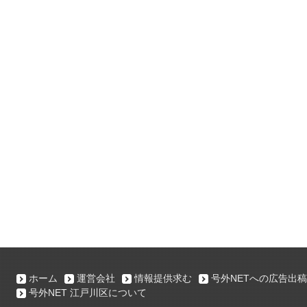
ホーム
運営会社
情報提供求む
号外NETへの広告出稿
号外NET 江戸川区について