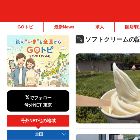
GOトピ
最新News
求人
開店/閉
ソフトクリームの
𝕏
でフォロー
号外NET 東京
号外NET他の地域
全国