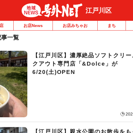
江戸川区
店
お店News
お店みちゃお
まち
記事一覧
【江戸川区】濃厚絶品ソフトクリー
クアウト専門店「&Dolce」が
6/20(土)OPEN
202
【江戸川区】親水公園のお散歩をも