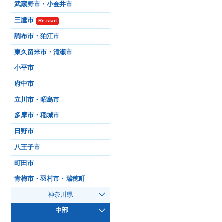
武蔵野市・小金井市
三鷹市
Re-start
調布市・狛江市
東久留米市・清瀬市
小平市
府中市
立川市・昭島市
多摩市・稲城市
日野市
八王子市
町田市
青梅市・羽村市・瑞穂町
神奈川県
中部