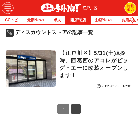
江戸川区
GOトピ
最新News
求人
開店/閉店
お店News
お店みち
ディスカウントストアの記事一覧
【江戸川区】5/31(土)朝9
時、西葛西のアコレがビッ
グ・エーに改装オープンし
ます！
2025/05/31 07:30
1 / 1
1