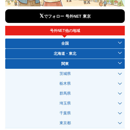
𝕏
でフォロー 号外NET 東京
号外NET他の地域
全国
北海道・東北
関東
茨城県
栃木県
群馬県
埼玉県
千葉県
東京都