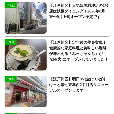
【江戸川区】人気韓国料理店の2号
8/8(土)
店は鉄板ダイニング！2026年8月
末〜9月上旬オープン予定です
【江戸川区】定年後の夢を実現！
8/7(金)
健康的な家庭料理と美味しい珈琲
が味わえる「みっちゃんち」が
7/14(火)にオープンしていました！
【江戸川区】明日8/7(金)まいばす
8/6(木)
けっと環七東葛西2丁目店リニュー
アルオープンします