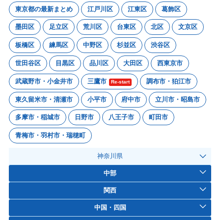
東京都の最新まとめ
江戸川区
江東区
葛飾区
墨田区
足立区
荒川区
台東区
北区
文京区
板橋区
練馬区
中野区
杉並区
渋谷区
世田谷区
目黒区
品川区
大田区
西東京市
武蔵野市・小金井市
三鷹市
調布市・狛江市
Re-start
東久留米市・清瀬市
小平市
府中市
立川市・昭島市
多摩市・稲城市
日野市
八王子市
町田市
青梅市・羽村市・瑞穂町
神奈川県
中部
関西
中国・四国