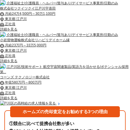
介護福祉士/介護職員・ヘルパー/賞与あり/デイサービス事業所/日勤のみ
株式会社ツクイツクイ江戸川宇喜田
月給24万4,500円～30万1,100円
東京都 江戸川
正社員
詳細を見る
介護福祉士/介護職員・ヘルパー/賞与あり/デイサービス事業所/日勤のみ
小岩貨物運輸株式会社リハビリデイホーム縁
月給23万円～33万5,000円
東京都 江戸川
正社員
詳細を見る
江戸川区/技術サポート 航空宇宙関連製品/英語力を活かせる/ポテンシャル採用
第...
コーンズ テクノロジー株式会社
年収580万円～800万円
東京都 江戸川
正社員
詳細を見る
江戸川区の高時給の求人情報を見る
ホームズの売却査定をお勧めする3つの理由
①
競合に比べて提携会社数が多い