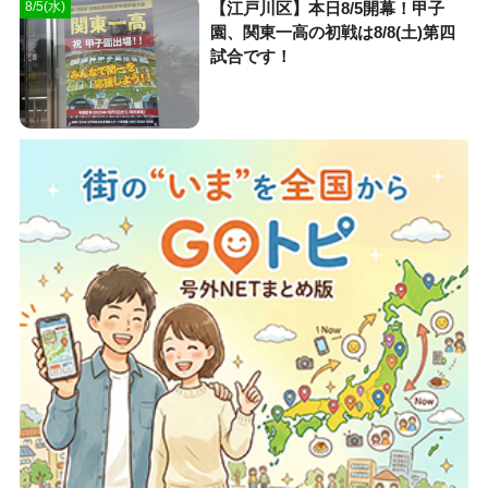
【江戸川区】本日8/5開幕！甲子
8/5(水)
園、関東一高の初戦は8/8(土)第四
試合です！