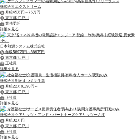
ゲームプログラマー/小岩駅周辺/C#/Unity/高単価案件/フリーランス
株式会社エクストリーム
月給45万円～75万円
東京都 江戸川
業務委託
詳細を見る
東京/省エネ冷凍機の電気設計エンジニア 配線・制御/業界未経験歓迎 脱炭素
×Fo...
日本熱源システム株式会社
年収589万円～889万円
東京都 江戸川
正社員
詳細を見る
社会福祉士/介護職員・生活相談員/有料老人ホーム/夜勤のみ
株式会社明昭まつえ明生苑
月給22万9,190円～
東京都 江戸川
正社員
詳細を見る
介護福祉士/サービス提供責任者/賞与あり/訪問介護事業所/日勤のみ
株式会社ケアリッツ・アンド・パートナーズケアリッツ一之江
月給32万円
東京都 江戸川
正社員
詳細を見る