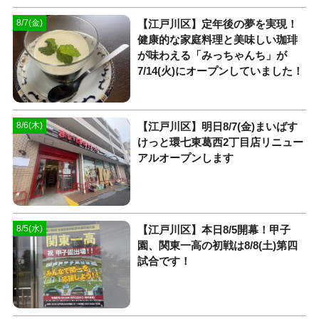
【江戸川区】定年後の夢を実現！
8/7(金)
健康的な家庭料理と美味しい珈琲
が味わえる「みっちゃんち」が
7/14(火)にオープンしていました！
【江戸川区】明日8/7(金)まいばす
8/6(木)
けっと環七東葛西2丁目店リニュー
アルオープンします
【江戸川区】本日8/5開幕！甲子
8/5(水)
園、関東一高の初戦は8/8(土)第四
試合です！