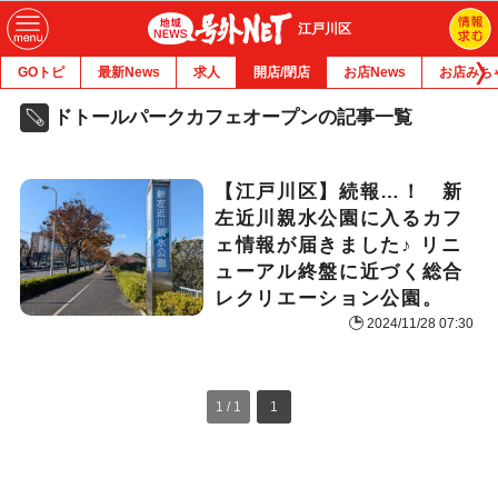
江戸川区
GOトピ
最新News
求人
開店/閉店
お店News
お店みち
ドトールパークカフェオープンの記事一覧
【江戸川区】続報…！ 新
左近川親水公園に入るカフ
ェ情報が届きました♪ リニ
ューアル終盤に近づく総合
レクリエーション公園。
2024/11/28 07:30
1 / 1
1