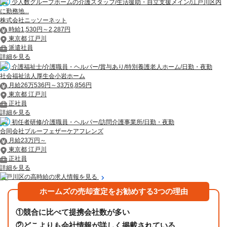
少人数グループホームの介護スタッフ/生活援助・自立支援メイン/江戸川区内
に勤務地...
株式会社ニッソーネット
時給1,530円～2,287円
東京都 江戸川
派遣社員
詳細を見る
介護福祉士/介護職員・ヘルパー/賞与あり/特別養護老人ホーム/日勤・夜勤
社会福祉法人厚生会小岩ホーム
月給26万536円～33万6,856円
東京都 江戸川
正社員
詳細を見る
初任者研修/介護職員・ヘルパー/訪問介護事業所/日勤・夜勤
合同会社ブルーフェザーケアフレンズ
月給23万円～
東京都 江戸川
正社員
詳細を見る
江戸川区の高時給の求人情報を見る
ホームズの売却査定をお勧めする3つの理由
①
競合に比べて提携会社数が多い
②
どこよりも会社情報が詳しく掲載されている