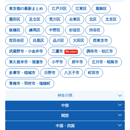
東京都の最新まとめ
江戸川区
江東区
葛飾区
墨田区
足立区
荒川区
台東区
北区
文京区
板橋区
練馬区
中野区
杉並区
渋谷区
世田谷区
目黒区
品川区
大田区
西東京市
武蔵野市・小金井市
三鷹市
調布市・狛江市
Re-start
東久留米市・清瀬市
小平市
府中市
立川市・昭島市
多摩市・稲城市
日野市
八王子市
町田市
青梅市・羽村市・瑞穂町
神奈川県
中部
関西
中国・四国