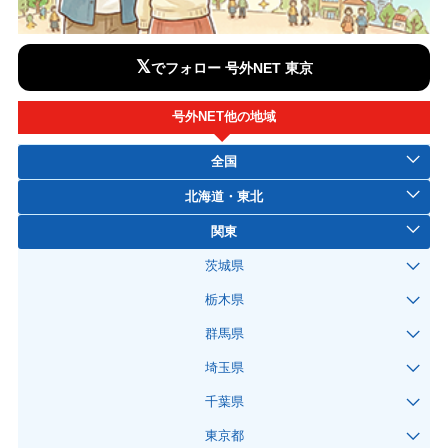
𝕏
でフォロー 号外NET 東京
号外NET他の地域
全国
北海道・東北
関東
茨城県
栃木県
群馬県
埼玉県
千葉県
東京都