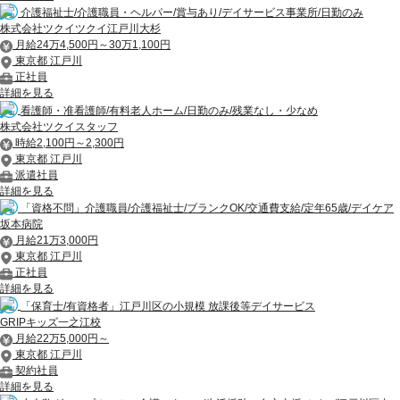
介護福祉士/介護職員・ヘルパー/賞与あり/デイサービス事業所/日勤のみ
株式会社ツクイツクイ江戸川大杉
月給24万4,500円～30万1,100円
東京都 江戸川
正社員
詳細を見る
看護師・准看護師/有料老人ホーム/日勤のみ/残業なし・少なめ
株式会社ツクイスタッフ
時給2,100円～2,300円
東京都 江戸川
派遣社員
詳細を見る
「資格不問」介護職員/介護福祉士/ブランクOK/交通費支給/定年65歳/デイケア
坂本病院
月給21万3,000円
東京都 江戸川
正社員
詳細を見る
「保育士/有資格者」江戸川区の小規模 放課後等デイサービス
GRIPキッズ一之江校
月給22万5,000円～
東京都 江戸川
契約社員
詳細を見る