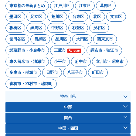
東京都の最新まとめ
江戸川区
江東区
葛飾区
墨田区
足立区
荒川区
台東区
北区
文京区
板橋区
練馬区
中野区
杉並区
渋谷区
世田谷区
目黒区
品川区
大田区
西東京市
武蔵野市・小金井市
三鷹市
調布市・狛江市
Re-start
東久留米市・清瀬市
小平市
府中市
立川市・昭島市
多摩市・稲城市
日野市
八王子市
町田市
青梅市・羽村市・瑞穂町
神奈川県
中部
関西
中国・四国