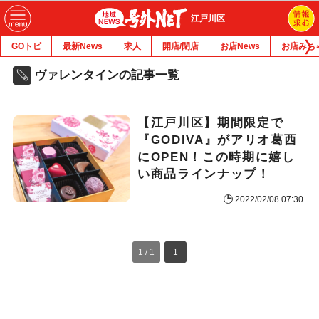
江戸川区
GOトピ
最新News
求人
開店/閉店
お店News
お店みち
ヴァレンタインの記事一覧
【江戸川区】期間限定で
『GODIVA』がアリオ葛西
にOPEN！この時期に嬉し
い商品ラインナップ！
2022/02/08 07:30
1 / 1
1