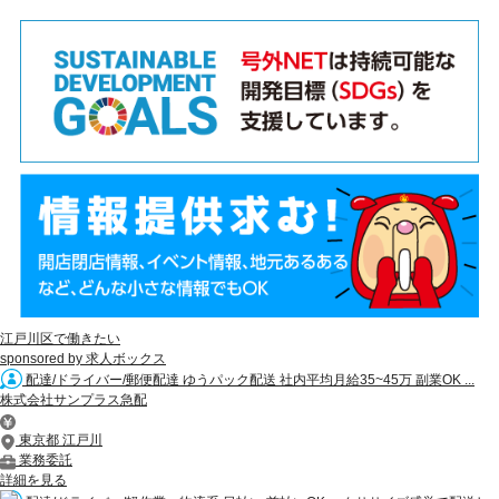
江戸川区で働きたい
sponsored by 求人ボックス
配達/ドライバー/郵便配達 ゆうパック配送 社内平均月給35~45万 副業OK ...
株式会社サンプラス急配
東京都 江戸川
業務委託
詳細を見る