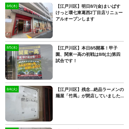
【江戸川区】明日8/7(金)まいばす
8/6(木)
けっと環七東葛西2丁目店リニュー
アルオープンします
【江戸川区】本日8/5開幕！甲子
8/5(水)
園、関東一高の初戦は8/8(土)第四
試合です！
【江戸川区】残念...絶品ラーメンの
8/4(火)
麺屋「竹馬」が閉店していました...