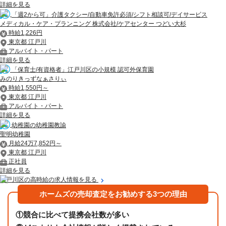
詳細を見る
「週2から可」介護タクシー/自動車免許必須/シフト相談可/デイサービス
メディカル・ケア・プランニング 株式会社/ケアセンター つどい大杉
時給1,226円
東京都 江戸川
アルバイト・パート
詳細を見る
「保育士/有資格者」江戸川区の小規模 認可外保育園
みのりきっずなぁさりぃ
時給1,550円～
東京都 江戸川
アルバイト・パート
詳細を見る
幼稚園の幼稚園教諭
聖明幼稚園
月給24万7,852円～
東京都 江戸川
正社員
詳細を見る
江戸川区の高時給の求人情報を見る
ホームズの売却査定をお勧めする3つの理由
①
競合に比べて提携会社数が多い