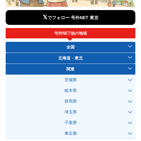
𝕏
でフォロー 号外NET 東京
号外NET他の地域
全国
北海道・東北
関東
茨城県
栃木県
群馬県
埼玉県
千葉県
東京都