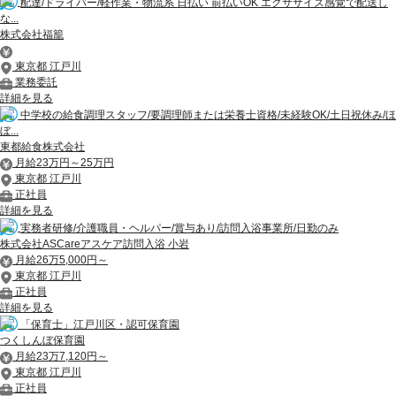
配達/ドライバー/軽作業・物流系 日払い 前払いOK エクササイズ感覚で配送し
な...
株式会社福籠
東京都 江戸川
業務委託
詳細を見る
中学校の給食調理スタッフ/要調理師または栄養士資格/未経験OK/土日祝休み/ほ
ぼ...
東都給食株式会社
月給23万円～25万円
東京都 江戸川
正社員
詳細を見る
実務者研修/介護職員・ヘルパー/賞与あり/訪問入浴事業所/日勤のみ
株式会社ASCareアスケア訪問入浴 小岩
月給26万5,000円～
東京都 江戸川
正社員
詳細を見る
「保育士」江戸川区・認可保育園
つくしんぼ保育園
月給23万7,120円～
東京都 江戸川
正社員