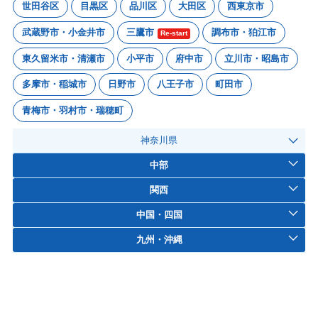
世田谷区
目黒区
品川区
大田区
西東京市
武蔵野市・小金井市
三鷹市
調布市・狛江市
Re-start
東久留米市・清瀬市
小平市
府中市
立川市・昭島市
多摩市・稲城市
日野市
八王子市
町田市
青梅市・羽村市・瑞穂町
神奈川県
中部
関西
中国・四国
九州・沖縄