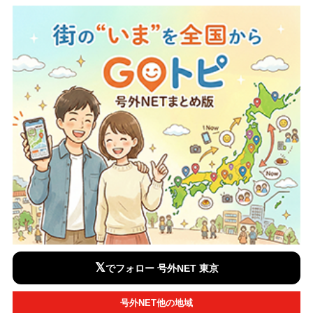
𝕏
でフォロー 号外NET 東京
号外NET他の地域