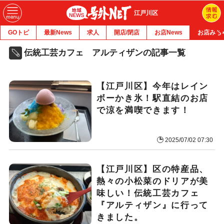
江戸川区
GOトピ
最新News
求人
開店/閉店
お店News
お店みち
伝統工芸カフェ アルティザンの記事一覧
【江戸川区】今年はレイン
ボーかき氷！駅直結のお店
で涼を満喫できます！
2025/07/02 07:30
【江戸川区】区の特産品、
熱々の小松菜のドリアが美
味しい！伝統工芸カフェ
『アルティザン』に行って
きました。