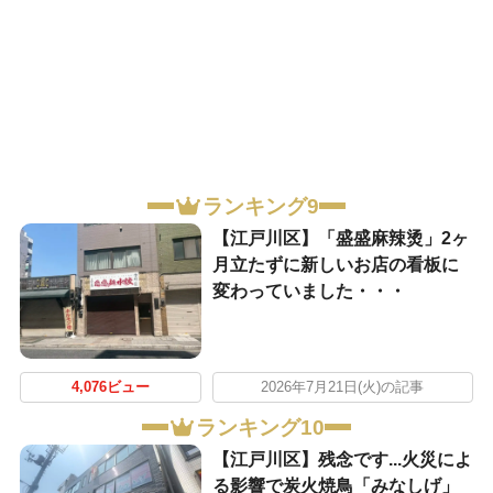
ランキング9
【江戸川区】「盛盛麻辣烫」2ヶ
月立たずに新しいお店の看板に
変わっていました・・・
4,076ビュー
2026年7月21日(火)の記事
ランキング10
【江戸川区】残念です...火災によ
る影響で炭火焼鳥「みなしげ」