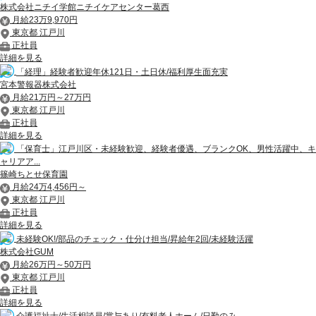
株式会社ニチイ学館ニチイケアセンター葛西
月給23万9,970円
東京都 江戸川
正社員
詳細を見る
「経理」経験者歓迎年休121日・土日休/福利厚生面充実
宮本警報器株式会社
月給21万円～27万円
東京都 江戸川
正社員
詳細を見る
「保育士」江戸川区・未経験歓迎、経験者優遇、ブランクOK、男性活躍中、キ
ャリアア...
篠崎ちとせ保育園
月給24万4,456円～
東京都 江戸川
正社員
詳細を見る
未経験OK!/部品のチェック・仕分け担当/昇給年2回/未経験活躍
株式会社GUM
月給26万円～50万円
東京都 江戸川
正社員
詳細を見る