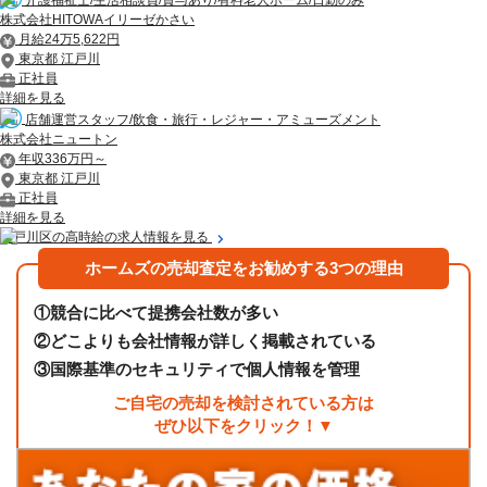
介護福祉士/生活相談員/賞与あり/有料老人ホーム/日勤のみ
株式会社HITOWAイリーゼかさい
月給24万5,622円
東京都 江戸川
正社員
詳細を見る
店舗運営スタッフ/飲食・旅行・レジャー・アミューズメント
株式会社ニュートン
年収336万円～
東京都 江戸川
正社員
詳細を見る
江戸川区の高時給の求人情報を見る
ホームズの売却査定をお勧めする3つの理由
①
競合に比べて提携会社数が多い
②
どこよりも会社情報が詳しく掲載されている
③
国際基準のセキュリティで個人情報を管理
ご自宅の売却を検討されている方は
ぜひ以下をクリック！▼