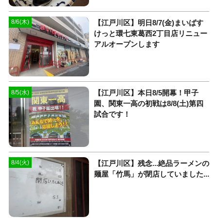
【江戸川区】明日8/7(金)まいばす
8/6(木)
けっと環七東葛西2丁目店リニュー
アルオープンします
【江戸川区】本日8/5開幕！甲子
8/5(水)
園、関東一高の初戦は8/8(土)第四
試合です！
【江戸川区】残念...絶品ラーメンの
8/4(火)
麺屋「竹馬」が閉店していました...