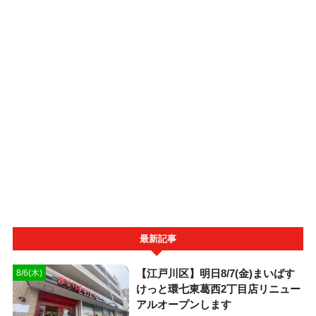
最新記事
【江戸川区】明日8/7(金)まいばす
8/6(木)
けっと環七東葛西2丁目店リニュー
アルオープンします