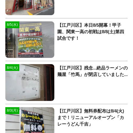
【江戸川区】本日8/5開幕！甲子
8/5(水)
園、関東一高の初戦は8/8(土)第四
試合です！
【江戸川区】残念...絶品ラーメンの
8/4(火)
麺屋「竹馬」が閉店していました...
【江戸川区】無料券配布は8/4(火)
8/3(月)
まで！リニューアルオープン「カ
レーうどん千吉」