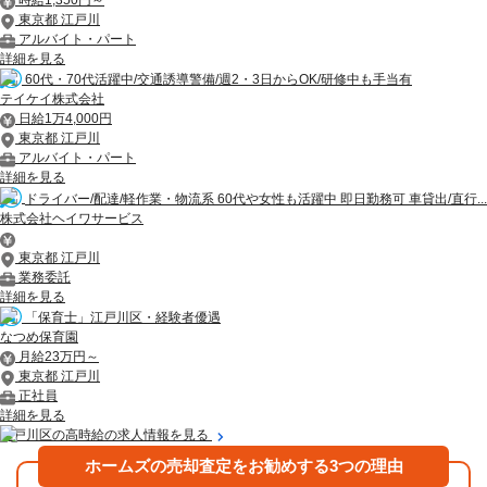
東京都 江戸川
アルバイト・パート
詳細を見る
60代・70代活躍中/交通誘導警備/週2・3日からOK/研修中も手当有
テイケイ株式会社
日給1万4,000円
東京都 江戸川
アルバイト・パート
詳細を見る
ドライバー/配達/軽作業・物流系 60代や女性も活躍中 即日勤務可 車貸出/直行...
株式会社ヘイワサービス
東京都 江戸川
業務委託
詳細を見る
「保育士」江戸川区・経験者優遇
なつめ保育園
月給23万円～
東京都 江戸川
正社員
詳細を見る
江戸川区の高時給の求人情報を見る
ホームズの売却査定をお勧めする3つの理由