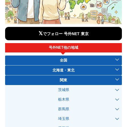
𝕏
でフォロー 号外NET 東京
号外NET他の地域
全国
北海道・東北
関東
茨城県
栃木県
群馬県
埼玉県