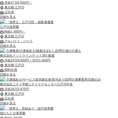
月給27万6,000円～
東京都 江戸川
正社員
詳細を見る
「保育士」江戸川区・経験者優遇
江戸川保育園
時給1,400円～
東京都 江戸川
アルバイト・パート
詳細を見る
介護職員/介護福祉士/残業ほぼなし/訪問介護の介護士
株式会社ドットライン/ドット365 船堀
月給24万9,000円～34万1,000円
東京都 江戸川
契約社員
詳細を見る
介護福祉士/サービス提供責任者/賞与あり/訪問介護事業所/日勤のみ
株式会社ニチイ学館ニチイケアセンター江戸川中央
月給26万5,970円
東京都 江戸川
正社員
詳細を見る
「保育士」昇給あり・認可保育園
瑞江ちとせ保育園
時給1,350円～