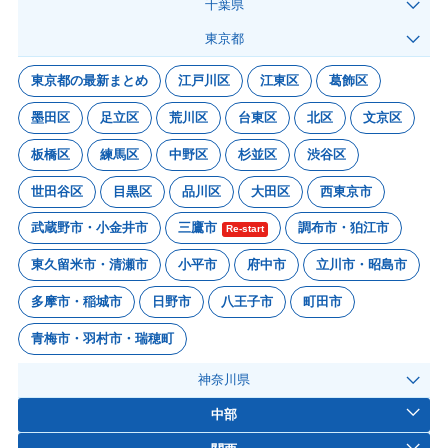
千葉県
東京都
東京都の最新まとめ
江戸川区
江東区
葛飾区
墨田区
足立区
荒川区
台東区
北区
文京区
板橋区
練馬区
中野区
杉並区
渋谷区
世田谷区
目黒区
品川区
大田区
西東京市
武蔵野市・小金井市
三鷹市
調布市・狛江市
Re-start
東久留米市・清瀬市
小平市
府中市
立川市・昭島市
多摩市・稲城市
日野市
八王子市
町田市
青梅市・羽村市・瑞穂町
神奈川県
中部