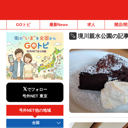
GOトピ
最新News
求人
開店/閉
境川親水公園の記
𝕏
でフォロー
号外NET 東京
号外NET他の地域
全国