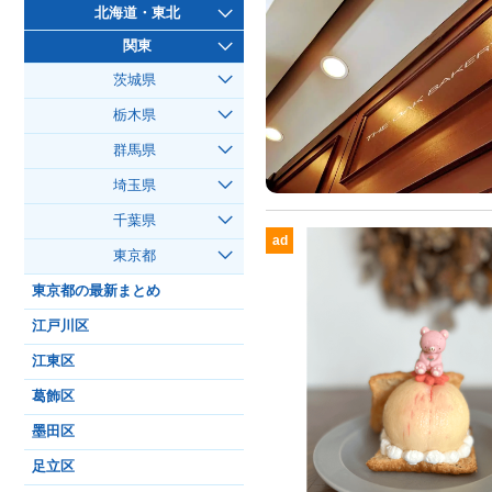
北海道・東北
関東
茨城県
栃木県
群馬県
埼玉県
千葉県
ad
東京都
東京都の最新まとめ
江戸川区
江東区
葛飾区
墨田区
足立区