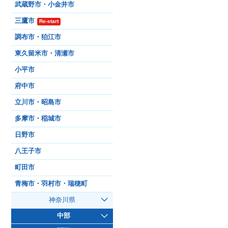
武蔵野市・小金井市
三鷹市
Re-start
調布市・狛江市
東久留米市・清瀬市
小平市
府中市
立川市・昭島市
多摩市・稲城市
日野市
八王子市
町田市
青梅市・羽村市・瑞穂町
神奈川県
中部