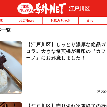
江戸川区
店
お店News
お店みちゃお
まち
事一覧
【江戸川区】しっとり濃厚な絶品ガ
コラ。大きな焙煎機が目印の『カフ
ーノ』にお邪魔しました！
202
【江戸川区】売り切れ次第終了の行