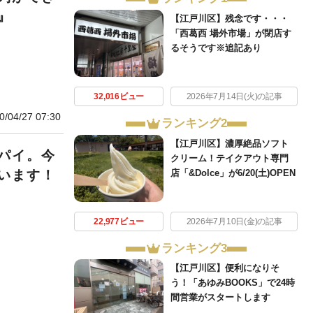
』
【江戸川区】残念です・・・
「西葛西 場外市場」が閉店す
るそうです※追記あり
32,016ビュー
2026年7月14日(火)の記事
0/04/27 07:30
ランキング2
【江戸川区】濃厚絶品ソフト
パイ。今
クリーム！テイクアウト専門
店「&Dolce」が6/20(土)OPEN
います！
22,977ビュー
2026年7月10日(金)の記事
ランキング3
【江戸川区】便利になりそ
う！「あゆみBOOKS」で24時
間営業がスタートします