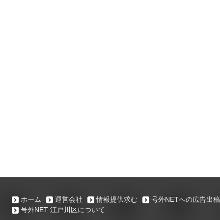
ホーム
運営会社
情報提供求む
号外NETへの広告出稿
号外NET 江戸川区について