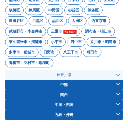
板橋区
練馬区
中野区
杉並区
渋谷区
世田谷区
目黒区
品川区
大田区
西東京市
武蔵野市・小金井市
三鷹市
調布市・狛江市
Re-start
東久留米市・清瀬市
小平市
府中市
立川市・昭島市
多摩市・稲城市
日野市
八王子市
町田市
青梅市・羽村市・瑞穂町
神奈川県
中部
関西
中国・四国
九州・沖縄