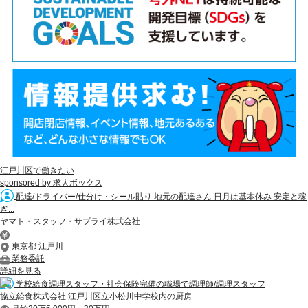
江戸川区で働きたい
sponsored by 求人ボックス
配達/ドライバー/仕分け・シール貼り 地元の配達さん 日月は基本休み 安定と稼
ぎ...
ヤマト・スタッフ・サプライ株式会社
東京都 江戸川
業務委託
詳細を見る
学校給食調理スタッフ・社会保険完備の職場で調理師/調理スタッフ
協立給食株式会社 江戸川区立小松川中学校内の厨房