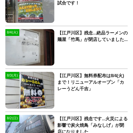
試合です！
【江戸川区】残念...絶品ラーメンの
8/4(火)
麺屋「竹馬」が閉店していました...
【江戸川区】無料券配布は8/4(火)
8/3(月)
まで！リニューアルオープン「カ
レーうどん千吉」
【江戸川区】残念です...火災による
8/2(日)
影響で炭火焼鳥「みなしげ」が閉
店になりました