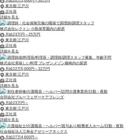
月給20万5,000円～30万円
東京都 江戸川
正社員
詳細を見る
調理師・社会保険完備の職場で調理師/調理スタッフ
株式会社レクトン 小島保育園内の厨房
月給23万円～25万円
東京都 江戸川
正社員
詳細を見る
調理師/副料理長/料理長・調理師/調理スタッフ募集、年齢不問
株式会社美味しい料理 プレザンメゾン篠崎内の厨房
月給22万5,000円～32万円
東京都 江戸川
正社員
詳細を見る
初任者研修/介護職員・ヘルパー/訪問介護事業所/日勤・夜勤
合同会社ブルーフェザーケアフレンズ
月給23万円～
東京都 江戸川
正社員
詳細を見る
介護福祉士/介護職員・ヘルパー/賞与あり/軽費老人ホーム/日勤・夜勤
社会福祉法人江寿会アゼリーアネックス
月給27万4,600円～