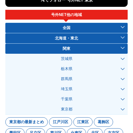
でフォロー 号外NET 東京
号外NET他の地域
全国
北海道・東北
関東
茨城県
栃木県
群馬県
埼玉県
千葉県
東京都
東京都の最新まとめ
江戸川区
江東区
葛飾区
墨田区
足立区
荒川区
台東区
北区
文京区