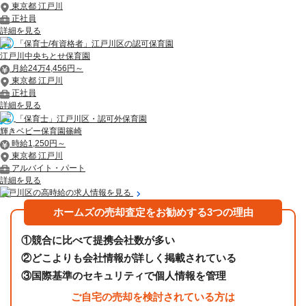
東京都 江戸川
正社員
詳細を見る
「保育士/有資格者」江戸川区の認可保育園
江戸川中央ちとせ保育園
月給24万4,456円～
東京都 江戸川
正社員
詳細を見る
「保育士」江戸川区・認可外保育園
輝きベビー保育園篠崎
時給1,250円～
東京都 江戸川
アルバイト・パート
詳細を見る
江戸川区の高時給の求人情報を見る
ホームズの売却査定をお勧めする3つの理由
①
競合に比べて提携会社数が多い
②
どこよりも会社情報が詳しく掲載されている
③
国際基準のセキュリティで個人情報を管理
ご自宅の売却を検討されている方は