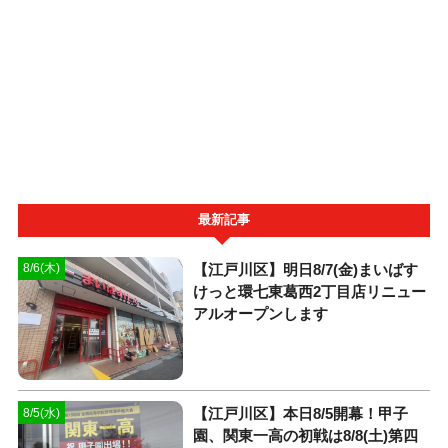
最新記事
【江戸川区】明日8/7(金)まいばす
8/6(木)
けっと環七東葛西2丁目店リニュー
アルオープンします
【江戸川区】本日8/5開幕！甲子
8/5(水)
園、関東一高の初戦は8/8(土)第四