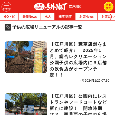
江戸川区
GOトピ
最新News
求人
開店/閉店
お店News
お店みち
子供の広場リニューアルの記事一覧
【江戸川区】豪華店舗をま
とめて紹介♪ 2025年1
月、総合レクリエーション
公園子供の広場内に３店舗
の飲食店がオープン予
定！！
2024/11/25 07:30
【江戸川区】公園内にレス
トランやフードコートなど
新たに建設！ 開放時期
は？ 西葛西の子供の広場