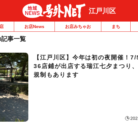
江戸川区
店
お店News
お店みちゃお
まち
の記事一覧
【江戸川区】今年は初の夜開催！7/
36店鋪が出店する瑞江七夕まつり
規制もあります
202