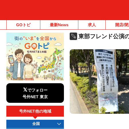
GOトピ
最新News
求人
開店/閉
東部フレンド公演
𝕏
でフォロー
号外NET 東京
号外NET他の地域
全国