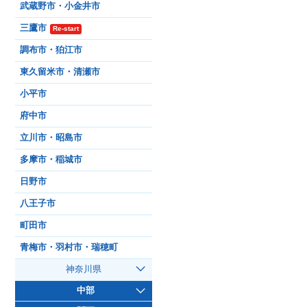
武蔵野市・小金井市
三鷹市
Re-start
調布市・狛江市
東久留米市・清瀬市
小平市
府中市
立川市・昭島市
多摩市・稲城市
日野市
八王子市
町田市
青梅市・羽村市・瑞穂町
神奈川県
中部