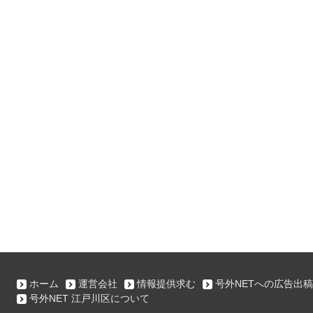
ホーム
運営会社
情報提供求む
号外NETへの広告出稿
号外NET 江戸川区について