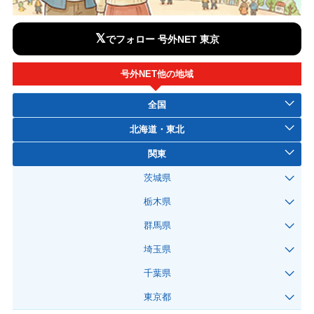
𝕏
でフォロー 号外NET 東京
号外NET他の地域
全国
北海道・東北
関東
茨城県
栃木県
群馬県
埼玉県
千葉県
東京都