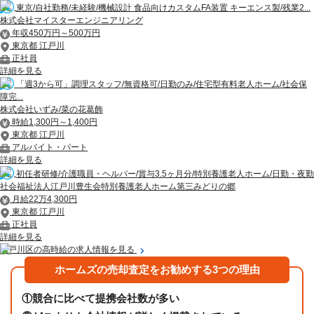
東京/自社勤務/未経験/機械設計 食品向けカスタムFA装置 キーエンス製/残業2...
株式会社マイスターエンジニアリング
年収450万円～500万円
東京都 江戸川
正社員
詳細を見る
「週3から可」調理スタッフ/無資格可/日勤のみ/住宅型有料老人ホーム/社会保
障完...
株式会社いずみ/菜の花葛飾
時給1,300円～1,400円
東京都 江戸川
アルバイト・パート
詳細を見る
初任者研修/介護職員・ヘルパー/賞与3.5ヶ月分/特別養護老人ホーム/日勤・夜勤
社会福祉法人江戸川豊生会特別養護老人ホーム第三みどりの郷
月給22万4,300円
東京都 江戸川
正社員
詳細を見る
江戸川区の高時給の求人情報を見る
ホームズの売却査定をお勧めする3つの理由
①
競合に比べて提携会社数が多い