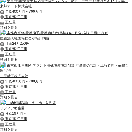
東京/千葉/整備士 国内最大級のVOLVO正規ディーラー 残業月平均15H未満/...
東邦オート株式会社
年収400万円～700万円
東京都 江戸川
正社員
詳細を見る
実務者研修/看護助手/看護補助者/賞与3.6ヶ月分/病院/日勤・夜勤
医療法人社団福仁会小松川病院
月給24万250円
東京都 江戸川
正社員
詳細を見る
東京都江戸川区/プラント機械設備設計/水処理装置の設計・工程管理・品質管
理/プラ...
三辰精工株式会社
年収400万円～700万円
東京都 江戸川
正社員
詳細を見る
「幼稚園教諭」市川市・幼稚園
ソフィア幼稚園
月給19万円～
東京都 江戸川
正社員
詳細を見る