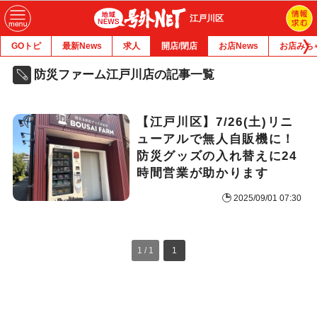
江戸川区
GOトピ
最新News
求人
開店/閉店
お店News
お店みち
防災ファーム江戸川店の記事一覧
【江戸川区】7/26(土)リニ
ューアルで無人自販機に！
防災グッズの入れ替えに24
時間営業が助かります
2025/09/01 07:30
1 / 1
1