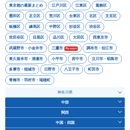
東京都の最新まとめ
江戸川区
江東区
葛飾区
墨田区
足立区
荒川区
台東区
北区
文京区
板橋区
練馬区
中野区
杉並区
渋谷区
世田谷区
目黒区
品川区
大田区
西東京市
武蔵野市・小金井市
三鷹市
調布市・狛江市
Re-start
東久留米市・清瀬市
小平市
府中市
立川市・昭島市
多摩市・稲城市
日野市
八王子市
町田市
青梅市・羽村市・瑞穂町
神奈川県
中部
関西
中国・四国