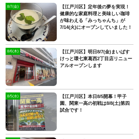
【江戸川区】定年後の夢を実現！
8/7(金)
健康的な家庭料理と美味しい珈琲
が味わえる「みっちゃんち」が
7/14(火)にオープンしていました！
【江戸川区】明日8/7(金)まいばす
8/6(木)
けっと環七東葛西2丁目店リニュー
アルオープンします
【江戸川区】本日8/5開幕！甲子
8/5(水)
園、関東一高の初戦は8/8(土)第四
試合です！