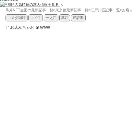
江戸川区の高時給の求人情報を見る
号外NET全国の最新記事一覧
>
東京都最新記事一覧
>
江戸川区記事一覧
>
お店みち
コメダ珈琲
コメ牛
一之江
葛西
逆詐欺
お店みちゃお
ayana