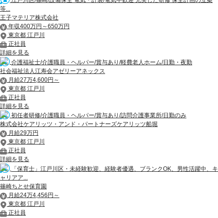
江戸川区/篠崎/設備保全 電気・計装/電気卒歓迎 充実した研修 保全計画の立案
等...
王子マテリア株式会社
年収400万円～650万円
東京都 江戸川
正社員
詳細を見る
介護福祉士/介護職員・ヘルパー/賞与あり/軽費老人ホーム/日勤・夜勤
社会福祉法人江寿会アゼリーアネックス
月給27万4,600円～
東京都 江戸川
正社員
詳細を見る
初任者研修/介護職員・ヘルパー/賞与あり/訪問介護事業所/日勤のみ
株式会社ケアリッツ・アンド・パートナーズケアリッツ船堀
月給29万円
東京都 江戸川
正社員
詳細を見る
「保育士」江戸川区・未経験歓迎、経験者優遇、ブランクOK、男性活躍中、キ
ャリアア...
篠崎ちとせ保育園
月給24万4,456円～
東京都 江戸川
正社員