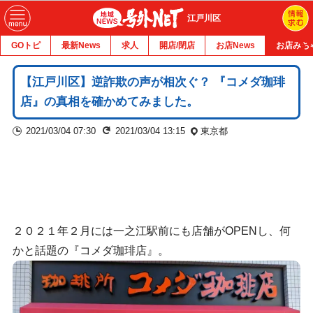
江戸川区
GOトピ
最新News
求人
開店/閉店
お店News
お店みち
【江戸川区】逆詐欺の声が相次ぐ？ 『コメダ珈琲
店』の真相を確かめてみました。
2021/03/04 07:30
2021/03/04 13:15
東京都
２０２１年２月には一之江駅前にも店舗がOPENし、何
かと話題の『コメダ珈琲店』。