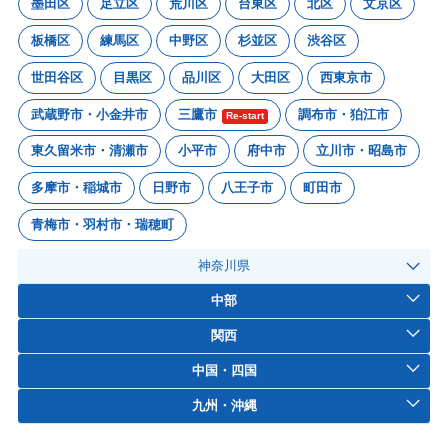
墨田区
足立区
荒川区
台東区
北区
文京区
板橋区
練馬区
中野区
杉並区
渋谷区
世田谷区
目黒区
品川区
大田区
西東京市
武蔵野市・小金井市
三鷹市
調布市・狛江市
Re-start
東久留米市・清瀬市
小平市
府中市
立川市・昭島市
多摩市・稲城市
日野市
八王子市
町田市
青梅市・羽村市・瑞穂町
神奈川県
中部
関西
中国・四国
九州・沖縄