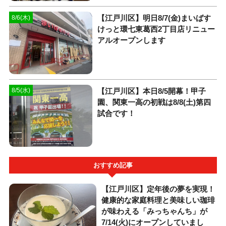
【江戸川区】明日8/7(金)まいばす
8/6(木)
けっと環七東葛西2丁目店リニュー
アルオープンします
【江戸川区】本日8/5開幕！甲子
8/5(水)
園、関東一高の初戦は8/8(土)第四
試合です！
おすすめ記事
【江戸川区】定年後の夢を実現！
健康的な家庭料理と美味しい珈琲
が味わえる「みっちゃんち」が
7/14(火)にオープンしていまし