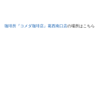
珈琲所『コメダ珈琲店』葛西南口店
の場所はこちら