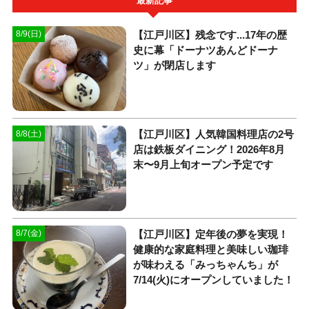
最新記事
【江戸川区】残念です...17年の歴
8/9(日)
史に幕「ドーナツあんどドーナ
ツ」が閉店します
【江戸川区】人気韓国料理店の2号
8/8(土)
店は鉄板ダイニング！2026年8月
末〜9月上旬オープン予定です
【江戸川区】定年後の夢を実現！
8/7(金)
健康的な家庭料理と美味しい珈琲
が味わえる「みっちゃんち」が
7/14(火)にオープンしていました！