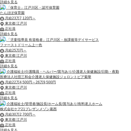
詳細を見る
「保育士」江戸川区・認可保育園
たんぽぽ保育園
月給23万7,120円～
東京都 江戸川
正社員
詳細を見る
「児童指導員 有資格者」江戸川区・放課後等デイサービス
ファーストドリーム上一色
月給25万円～
東京都 江戸川
正社員
詳細を見る
介護福祉士/介護職員・ヘルパー/賞与あり/介護老人保健施設/日勤・夜勤
医療法人社団三和会介護老人保健施設ジェロントピア菊華
月給22万4,500円～26万9,500円
東京都 江戸川
正社員
詳細を見る
介護福祉士/管理者/施設長/ホーム長/賞与あり/有料老人ホーム
株式会社ケア21プレザンメゾン葛西
月給30万2,700円～
東京都 江戸川
正社員
詳細を見る