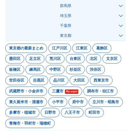
群馬県
埼玉県
千葉県
東京都
東京都の最新まとめ
江戸川区
江東区
葛飾区
墨田区
足立区
荒川区
台東区
北区
文京区
板橋区
練馬区
中野区
杉並区
渋谷区
世田谷区
目黒区
品川区
大田区
西東京市
武蔵野市・小金井市
三鷹市
調布市・狛江市
Re-start
東久留米市・清瀬市
小平市
府中市
立川市・昭島市
多摩市・稲城市
日野市
八王子市
町田市
青梅市・羽村市・瑞穂町