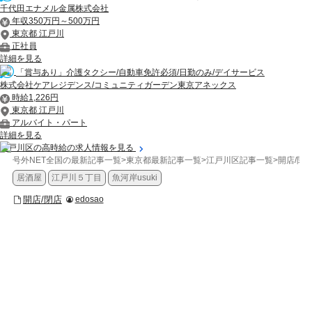
千代田エナメル金属株式会社
年収350万円～500万円
東京都 江戸川
正社員
詳細を見る
「賞与あり」介護タクシー/自動車免許必須/日勤のみ/デイサービス
株式会社ケアレジデンス/コミュニティガーデン東京アネックス
時給1,226円
東京都 江戸川
アルバイト・パート
詳細を見る
江戸川区の高時給の求人情報を見る
号外NET全国の最新記事一覧
>
東京都最新記事一覧
>
江戸川区記事一覧
>
開店/閉
居酒屋
江戸川５丁目
魚河岸usuki
開店/閉店
edosao