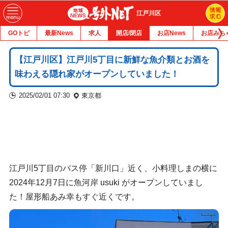
江戸川区
GOトピ
最新News
求人
開店/閉店
お店News
お店みち
【江戸川区】江戸川5丁目に新鮮な魚介類とお酒を
味わえる隠れ家がオープンしていました！
2025/02/01 07:30
東京都
江戸川5丁目のバス停「新川口」近く、小料理しまの横に
2024年12月7日に魚河岸 usuki がオープンしていまし
た！屋形船あみ幸もすぐ近くです。