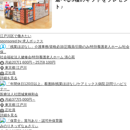
ト♪
江戸川区で働きたい
sponsored by 求人ボックス
「残業ほぼなし」介護事務/資格必須/正職員/日勤のみ/特別養護老人ホーム/社会
保...
社会福祉法人健修会/特別養護老人ホーム 清心苑
月給20万1,600円～25万8,100円
東京都 江戸川
正社員
詳細を見る
「年間休日120日以上」看護師/残業ほぼなし/ケアミックス病院 訪問リハビリ
テー...
医療法人社団城東桐和会
月給37万5,000円～
東京都 江戸川
正社員
詳細を見る
「保育士」賞与あり・認可外保育園
みのりきっずなぁさりぃ