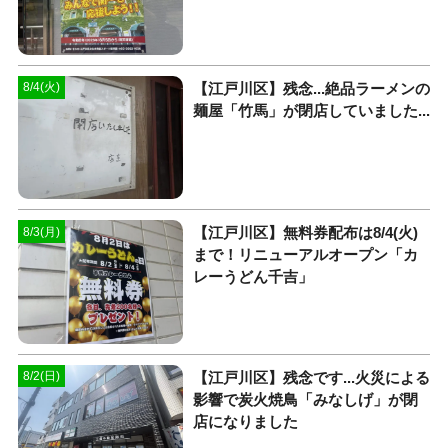
【江戸川区】残念...絶品ラーメンの
8/4(火)
麺屋「竹馬」が閉店していました...
【江戸川区】無料券配布は8/4(火)
8/3(月)
まで！リニューアルオープン「カ
レーうどん千吉」
【江戸川区】残念です...火災による
8/2(日)
影響で炭火焼鳥「みなしげ」が閉
店になりました