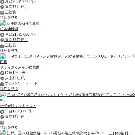
月給28万5,000円～
東京都 江戸川
正社員
詳細を見る
幼稚園の幼稚園教諭
松本幼稚園
月給21万5,000円～
東京都 江戸川
正社員
詳細を見る
「保育士」江戸川区・未経験歓迎、経験者優遇、ブランクOK、キャリアアップ
応援
さくらさくみらい西葛西
時給1,260円～
東京都 江戸川
アルバイト・パート
詳細を見る
日払いOKで即日収入/イベントスタッフ/来社&面接不要/激短1日～日払いでお給
料...
株式会社フルキャスト
日給1万2,000円～
東京都 江戸川
詳細を見る
江戸川区/未経験歓迎/ENEOS看板の製造職/夜勤なし/年休126・土日祝/福利...