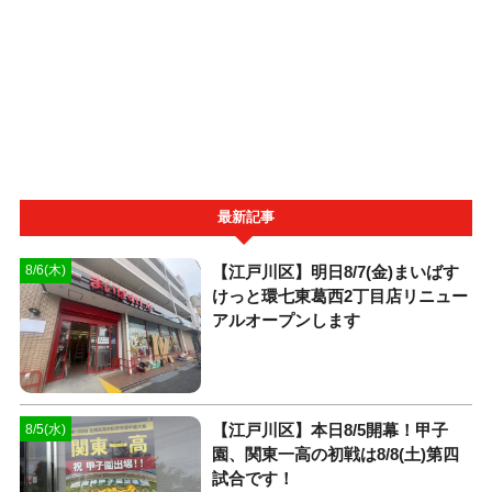
最新記事
【江戸川区】明日8/7(金)まいばす
8/6(木)
けっと環七東葛西2丁目店リニュー
アルオープンします
【江戸川区】本日8/5開幕！甲子
8/5(水)
園、関東一高の初戦は8/8(土)第四
試合です！