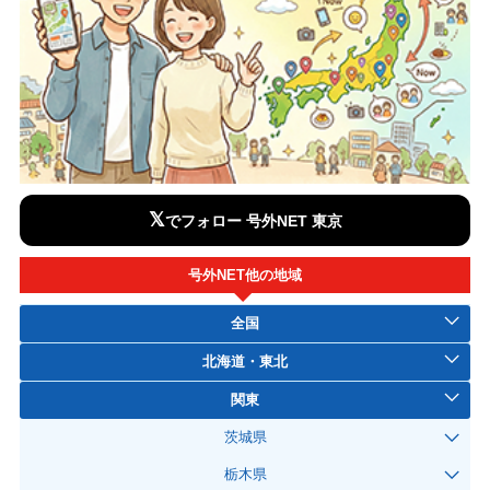
𝕏
でフォロー 号外NET 東京
号外NET他の地域
全国
北海道・東北
関東
茨城県
栃木県