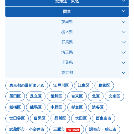
北海道・東北
関東
茨城県
栃木県
群馬県
埼玉県
千葉県
東京都
東京都の最新まとめ
江戸川区
江東区
葛飾区
墨田区
足立区
荒川区
台東区
北区
文京区
板橋区
練馬区
中野区
杉並区
渋谷区
世田谷区
目黒区
品川区
大田区
西東京市
武蔵野市・小金井市
三鷹市
調布市・狛江市
Re-start