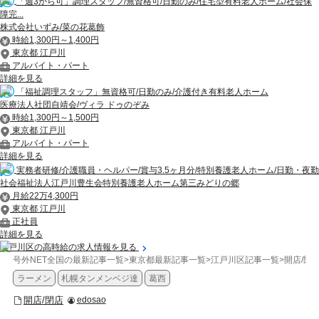
「週3から可」調理スタッフ/無資格可/日勤のみ/住宅型有料老人ホーム/社会保
障完...
株式会社いずみ/菜の花葛飾
時給1,300円～1,400円
東京都 江戸川
アルバイト・パート
詳細を見る
「福祉調理スタッフ」無資格可/日勤のみ/介護付き有料老人ホーム
医療法人社団自靖会/ヴィラ ドゥのぞみ
時給1,300円～1,500円
東京都 江戸川
アルバイト・パート
詳細を見る
実務者研修/介護職員・ヘルパー/賞与3.5ヶ月分/特別養護老人ホーム/日勤・夜勤
社会福祉法人江戸川豊生会特別養護老人ホーム第三みどりの郷
月給22万4,300円
東京都 江戸川
正社員
詳細を見る
江戸川区の高時給の求人情報を見る
号外NET全国の最新記事一覧
>
東京都最新記事一覧
>
江戸川区記事一覧
>
開店/閉
ラーメン
札幌タンメンベジ達
葛西
開店/閉店
edosao