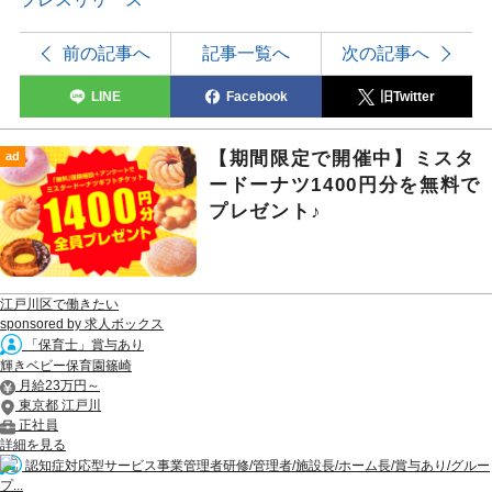
前の記事へ
記事一覧へ
次の記事へ
LINE
Facebook
旧Twitter
【期間限定で開催中】ミスタ
ad
ードーナツ1400円分を無料で
プレゼント♪
江戸川区で働きたい
sponsored by 求人ボックス
「保育士」賞与あり
輝きベビー保育園篠崎
月給23万円～
東京都 江戸川
正社員
詳細を見る
認知症対応型サービス事業管理者研修/管理者/施設長/ホーム長/賞与あり/グルー
プ...