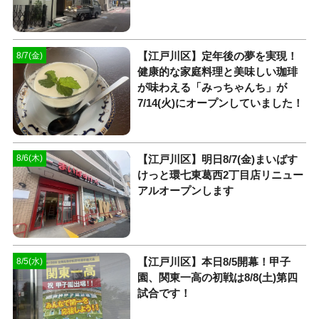
【江戸川区】定年後の夢を実現！
8/7(金)
健康的な家庭料理と美味しい珈琲
が味わえる「みっちゃんち」が
7/14(火)にオープンしていました！
【江戸川区】明日8/7(金)まいばす
8/6(木)
けっと環七東葛西2丁目店リニュー
アルオープンします
【江戸川区】本日8/5開幕！甲子
8/5(水)
園、関東一高の初戦は8/8(土)第四
試合です！