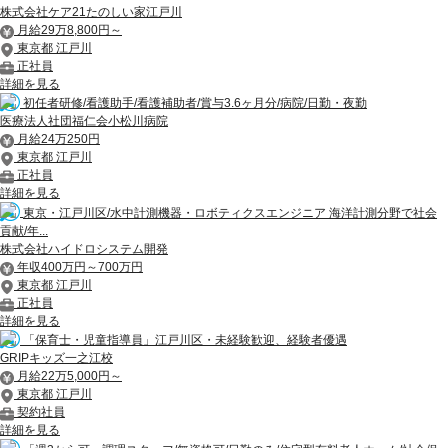
株式会社ケア21たのしい家江戸川
月給29万8,800円～
東京都 江戸川
正社員
詳細を見る
初任者研修/看護助手/看護補助者/賞与3.6ヶ月分/病院/日勤・夜勤
医療法人社団福仁会小松川病院
月給24万250円
東京都 江戸川
正社員
詳細を見る
東京・江戸川区/水中計測機器・ロボティクスエンジニア 海洋計測分野で社会
貢献/年...
株式会社ハイドロシステム開発
年収400万円～700万円
東京都 江戸川
正社員
詳細を見る
「保育士・児童指導員」江戸川区・未経験歓迎、経験者優遇
GRIPキッズ一之江校
月給22万5,000円～
東京都 江戸川
契約社員
詳細を見る