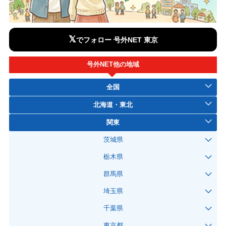
𝕏
でフォロー 号外NET 東京
号外NET他の地域
全国
北海道・東北
関東
茨城県
栃木県
群馬県
埼玉県
千葉県
東京都