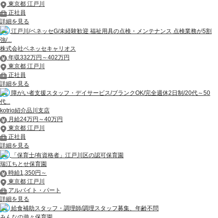
東京都 江戸川
正社員
詳細を見る
江戸川/ベネッセG/未経験歓迎 福祉用具の点検・メンテナンス 点検業務が5割
強/...
株式会社ベネッセキャリオス
年収332万円～402万円
東京都 江戸川
正社員
詳細を見る
障がい者支援スタッフ・デイサービス/ブランクOK/完全週休2日制/20代～50
代...
kotrio紹介品川支店
月給24万円～40万円
東京都 江戸川
正社員
詳細を見る
「保育士/有資格者」江戸川区の認可保育園
瑞江ちとせ保育園
時給1,350円～
東京都 江戸川
アルバイト・パート
詳細を見る
給食補助スタッフ・調理師/調理スタッフ募集、年齢不問
みんなの遊々保育園