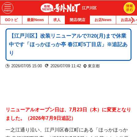
江戸川区
GOトピ
最新News
求人
開店/閉店
お店News
お店みち
【江戸川区】改装リニューアルで7/20(月)まで休業
中です「ほっかほっか亭 春江町5丁目店」※追記あ
り
2026/07/05 15:00
2026/07/09 11:42
東京都
リニューアルオープン日は、7月23日（木）に変更となり
ました。（2026年7月9日追記）
一之江通り沿い、江戸川区春江町にある「ほっかほっか