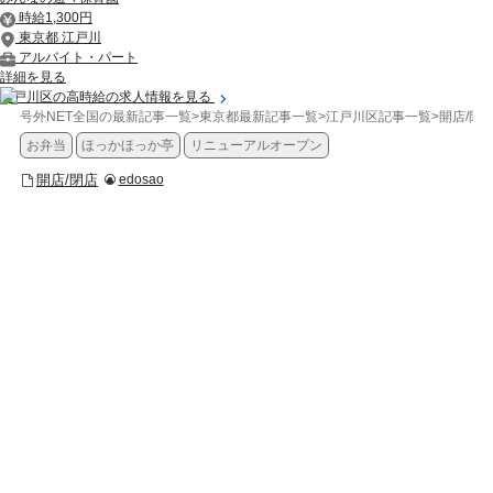
時給1,300円
東京都 江戸川
アルバイト・パート
詳細を見る
江戸川区の高時給の求人情報を見る
号外NET全国の最新記事一覧
>
東京都最新記事一覧
>
江戸川区記事一覧
>
開店/閉
お弁当
ほっかほっか亭
リニューアルオープン
開店/閉店
edosao