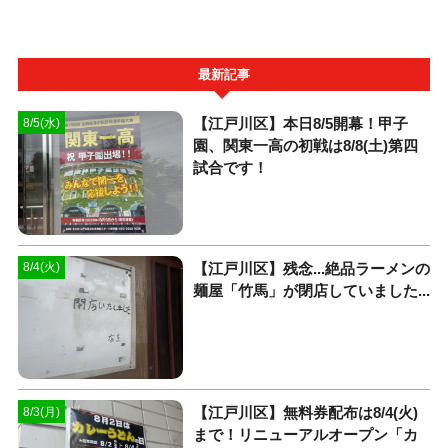
最新記事
【江戸川区】本日8/5開幕！甲子
8/5(水)
園、関東一高の初戦は8/8(土)第四
試合です！
【江戸川区】残念...絶品ラーメンの
8/4(火)
麺屋「竹馬」が閉店していました...
【江戸川区】無料券配布は8/4(火)
8/3(月)
まで！リニューアルオープン「カ