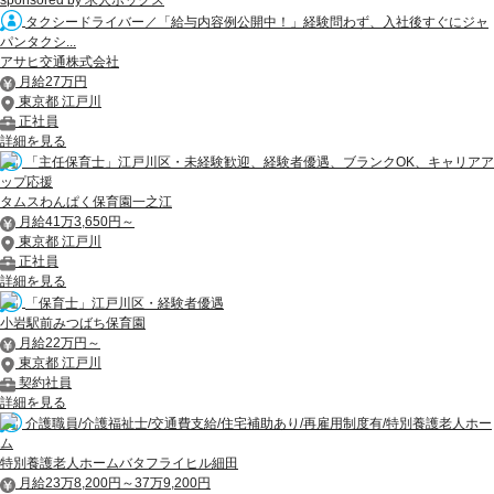
sponsored by 求人ボックス
タクシードライバー／「給与内容例公開中！」経験問わず、入社後すぐにジャ
パンタクシ...
アサヒ交通株式会社
月給27万円
東京都 江戸川
正社員
詳細を見る
「主任保育士」江戸川区・未経験歓迎、経験者優遇、ブランクOK、キャリアア
ップ応援
タムスわんぱく保育園一之江
月給41万3,650円～
東京都 江戸川
正社員
詳細を見る
「保育士」江戸川区・経験者優遇
小岩駅前みつばち保育園
月給22万円～
東京都 江戸川
契約社員
詳細を見る
介護職員/介護福祉士/交通費支給/住宅補助あり/再雇用制度有/特別養護老人ホー
ム
特別養護老人ホームバタフライヒル細田
月給23万8,200円～37万9,200円