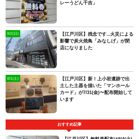
レーうどん千吉」
【江戸川区】残念です...火災による
8/2(日)
影響で炭火焼鳥「みなしげ」が閉
店になりました
【江戸川区】新！上小岩遺跡で出
8/1(土)
土した土器を描いた「マンホール
カード」が7/31(金)〜配布開始して
います
おすすめ記事
【江戸川区】無料券配布は8/4(火)