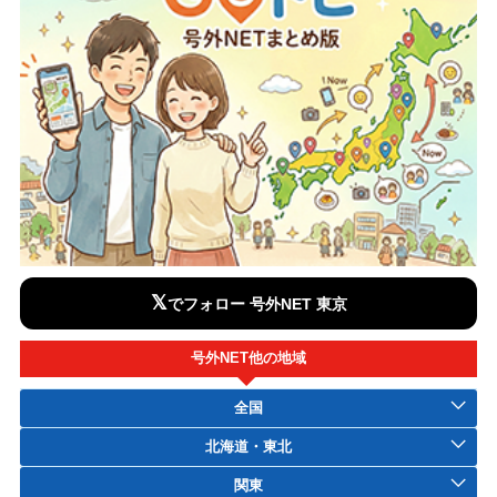
𝕏
でフォロー 号外NET 東京
号外NET他の地域
全国
北海道・東北
関東