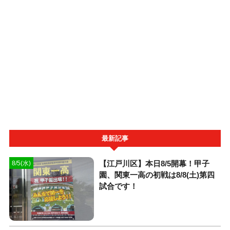
最新記事
【江戸川区】本日8/5開幕！甲子
8/5(水)
園、関東一高の初戦は8/8(土)第四
試合です！