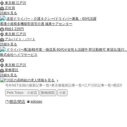
東京都 江戸川
正社員
詳細を見る
送迎ドライバー・介護タクシー/ドライバー募集・60代活躍
看護小規模多機能型居宅介護 城東ケアセンター
時給1,226円
東京都 江戸川
アルバイト・パート
詳細を見る
ドライバー/配達/軽作業・物流系 60代や女性も活躍中 即日勤務可 車貸出/直行...
株式会社ヘイワサービス
東京都 江戸川
業務委託
詳細を見る
江戸川区の高時給の求人情報を見る
号外NET全国の最新記事一覧
>
東京都最新記事一覧
>
江戸川区記事一覧
>
開店/閉
Pets Tokyo 小岩店
動物病院
小岩
開店/閉店
edosao