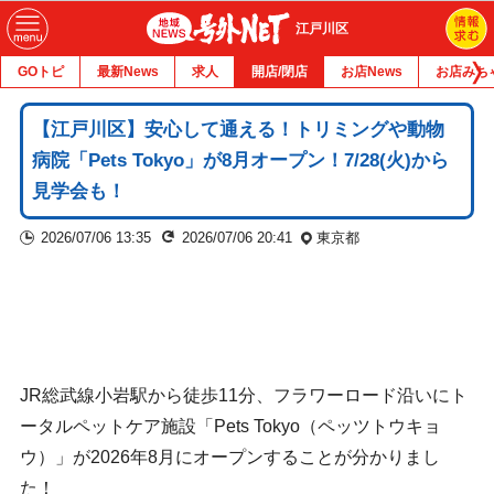
江戸川区
GOトピ
最新News
求人
開店/閉店
お店News
お店みち
【江戸川区】安心して通える！トリミングや動物
病院「Pets Tokyo」が8月オープン！7/28(火)から
見学会も！
2026/07/06 13:35
2026/07/06 20:41
東京都
JR総武線小岩駅から徒歩11分、フラワーロード沿いにト
ータルペットケア施設「Pets Tokyo（ペッツトウキョ
ウ）」が2026年8月にオープンすることが分かりまし
た！