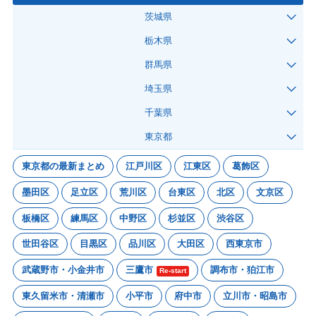
茨城県
栃木県
群馬県
埼玉県
千葉県
東京都
東京都の最新まとめ
江戸川区
江東区
葛飾区
墨田区
足立区
荒川区
台東区
北区
文京区
板橋区
練馬区
中野区
杉並区
渋谷区
世田谷区
目黒区
品川区
大田区
西東京市
武蔵野市・小金井市
三鷹市
調布市・狛江市
Re-start
東久留米市・清瀬市
小平市
府中市
立川市・昭島市