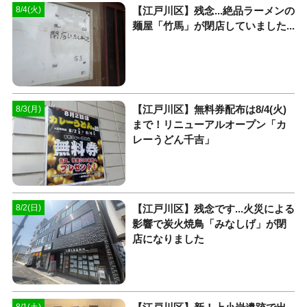
【江戸川区】残念...絶品ラーメンの
8/4(火)
麺屋「竹馬」が閉店していました...
【江戸川区】無料券配布は8/4(火)
8/3(月)
まで！リニューアルオープン「カ
レーうどん千吉」
【江戸川区】残念です...火災による
8/2(日)
影響で炭火焼鳥「みなしげ」が閉
店になりました
8/1(土)