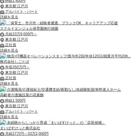
時給1,400円
東京都 江戸川
アルバイト・パート
詳細を見る
「保育士」市川市・経験者優遇、ブランクOK、キャリアアップ応援
スクルドエンジェル保育園南行徳園
月給23万9,000円～
東京都 江戸川
正社員
詳細を見る
物流×IT機器オペレーションスタッフ/賞与年2回/年休120日/残業月平均20h...
株式会社しごとば
年収350万円～
東京都 江戸川
正社員
詳細を見る
介護職員/介護福祉士/交通費支給/夜勤なし/未経験歓迎/有料老人ホーム
高齢者介護施設菜の花葛飾
時給1,500円
東京都 江戸川
アルバイト・パート
詳細を見る
未経験からしっかり育成「まいばすけっと」の「店長候補」
まいばすけっと株式会社
月給27万円～33万2,000円