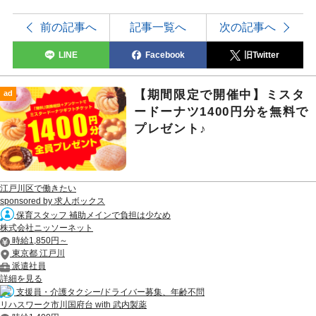
前の記事へ
記事一覧へ
次の記事へ
LINE
Facebook
旧Twitter
【期間限定で開催中】ミスタ
ad
ードーナツ1400円分を無料で
プレゼント♪
江戸川区で働きたい
sponsored by 求人ボックス
保育スタッフ 補助メインで負担は少なめ
株式会社ニッソーネット
時給1,850円～
東京都 江戸川
派遣社員
詳細を見る
支援員・介護タクシー/ドライバー募集、年齢不問
リハスワーク市川国府台 with 武内製薬