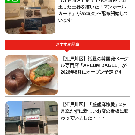
【江戸川区】新！上小岩遺跡で出
土した土器を描いた「マンホール
カード」が7/31(金)〜配布開始して
います
おすすめ記事
【江戸川区】話題の韓国発ベーグ
ル専門店「AREUM BAGEL」が
2026年8月にオープン予定です
【江戸川区】「盛盛麻辣烫」2ヶ
月立たずに新しいお店の看板に変
わっていました・・・