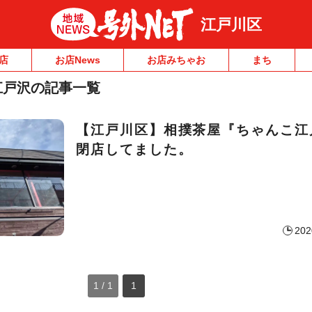
江戸川区
店
お店News
お店みちゃお
まち
江戸沢の記事一覧
【江戸川区】相撲茶屋『ちゃんこ江
閉店してました。
202
1 / 1
1