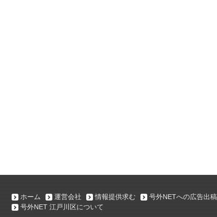
ホーム
運営会社
情報提供求む
号外NETへの広告出稿
号外NET 江戸川区について