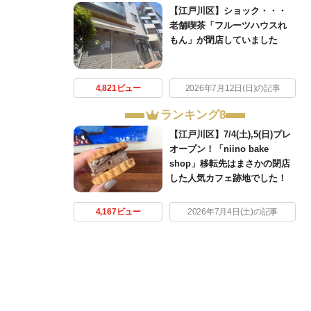
【江戸川区】ショック・・・
老舗喫茶「フルーツハウスれ
もん」が閉店していました
4,821ビュー
2026年7月12日(日)の記事
ランキング8
【江戸川区】7/4(土),5(日)プレ
オープン！「niino bake
shop」移転先はまさかの閉店
した人気カフェ跡地でした！
4,167ビュー
2026年7月4日(土)の記事