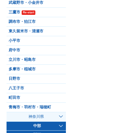
武蔵野市・小金井市
三鷹市
Re-start
調布市・狛江市
東久留米市・清瀬市
小平市
府中市
立川市・昭島市
多摩市・稲城市
日野市
八王子市
町田市
青梅市・羽村市・瑞穂町
神奈川県
中部