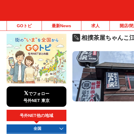
GOトピ
最新News
求人
開店/閉
相撲茶屋ちゃんこ
𝕏
でフォロー
号外NET 東京
号外NET他の地域
全国