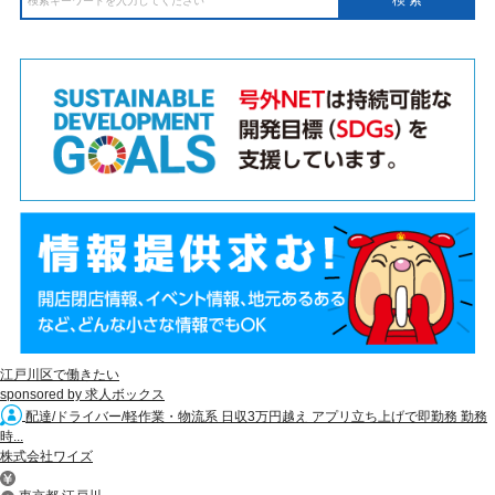
江戸川区で働きたい
sponsored by 求人ボックス
配達/ドライバー/軽作業・物流系 日収3万円越え アプリ立ち上げで即勤務 勤務
時...
株式会社ワイズ