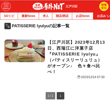
江戸川区
GOトピ
最新News
求人
開店/閉店
お店News
お店みち
PATISSERIE lyulyuの記事一覧
【江戸川区】2023年12月13
日、西瑞江に洋菓子店
『PATISSERIE lyulyu』
（パティスリーリュリュ）
がオープン♪ 色々食べ比
べ！
2023/12/14 07:30
1 / 1
1