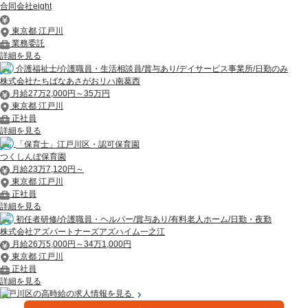
合同会社eight
東京都 江戸川
業務委託
詳細を見る
介護福祉士/介護職員・生活相談員/賞与あり/デイサービス事業所/日勤のみ
株式会社たちばなあさがおリハ南葛西
月給27万2,000円～35万円
東京都 江戸川
正社員
詳細を見る
「保育士」江戸川区・認可保育園
つくしんぼ保育園
月給23万7,120円～
東京都 江戸川
正社員
詳細を見る
初任者研修/介護職員・ヘルパー/賞与あり/有料老人ホーム/日勤・夜勤
株式会社アズパートナーズアズハイム一之江
月給26万5,000円～34万1,000円
東京都 江戸川
正社員
詳細を見る
江戸川区の高時給の求人情報を見る