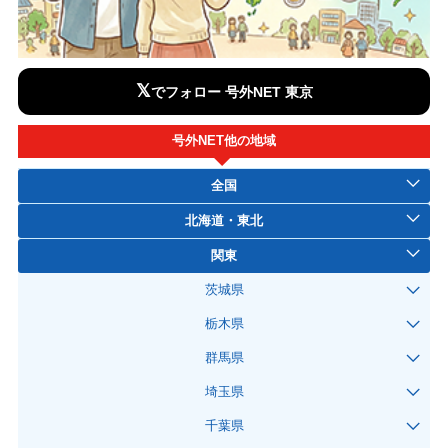
𝕏
でフォロー 号外NET 東京
号外NET他の地域
全国
北海道・東北
関東
茨城県
栃木県
群馬県
埼玉県
千葉県