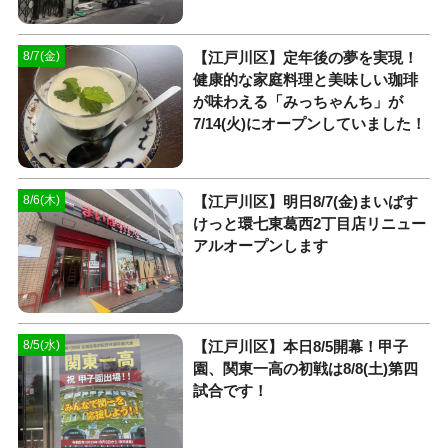
【江戸川区】定年後の夢を実現！
8/7(金)
健康的な家庭料理と美味しい珈琲
が味わえる「みっちゃんち」が
7/14(火)にオープンしていました！
【江戸川区】明日8/7(金)まいばす
8/6(木)
けっと環七東葛西2丁目店リニュー
アルオープンします
【江戸川区】本日8/5開幕！甲子
8/5(水)
園、関東一高の初戦は8/8(土)第四
試合です！