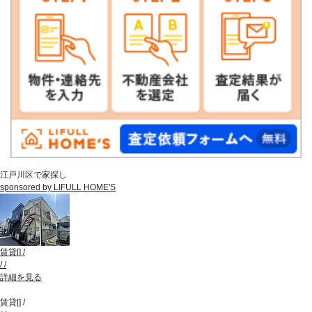
江戸川区で家探し
sponsored by LIFULL HOME'S
賃貸
[
]
/
/
/
詳細を見る
賃貸
[
]
/