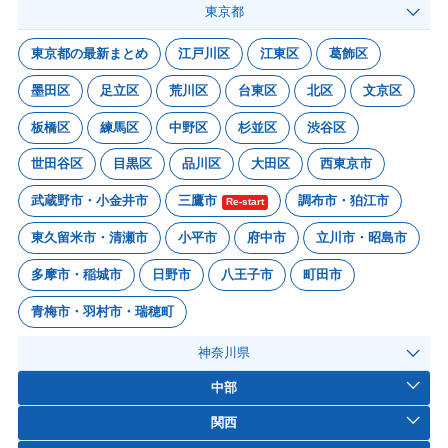
東京都
東京都の最新まとめ
江戸川区
江東区
葛飾区
墨田区
足立区
荒川区
台東区
北区
文京区
板橋区
練馬区
中野区
杉並区
渋谷区
世田谷区
目黒区
品川区
大田区
西東京市
武蔵野市・小金井市
三鷹市
調布市・狛江市
Re-start
東久留米市・清瀬市
小平市
府中市
立川市・昭島市
多摩市・稲城市
日野市
八王子市
町田市
青梅市・羽村市・瑞穂町
神奈川県
中部
関西