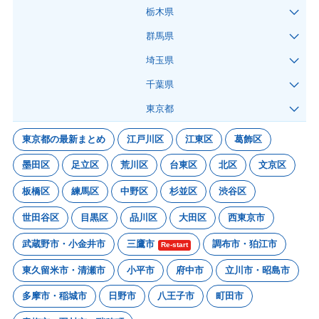
栃木県
群馬県
埼玉県
千葉県
東京都
東京都の最新まとめ
江戸川区
江東区
葛飾区
墨田区
足立区
荒川区
台東区
北区
文京区
板橋区
練馬区
中野区
杉並区
渋谷区
世田谷区
目黒区
品川区
大田区
西東京市
武蔵野市・小金井市
三鷹市
調布市・狛江市
Re-start
東久留米市・清瀬市
小平市
府中市
立川市・昭島市
多摩市・稲城市
日野市
八王子市
町田市