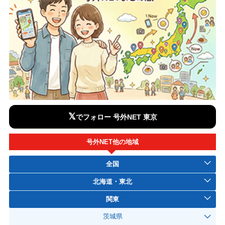
𝕏
でフォロー 号外NET 東京
号外NET他の地域
全国
北海道・東北
関東
茨城県