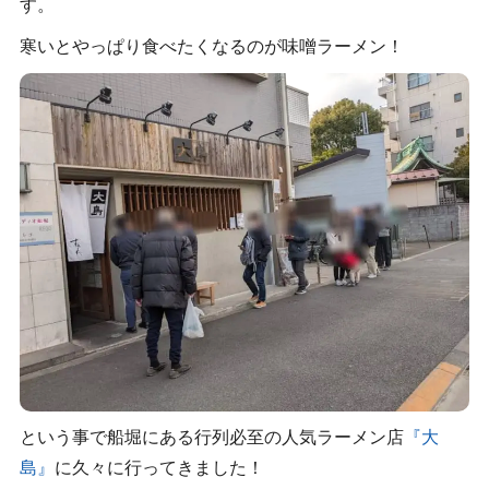
す。
寒いとやっぱり食べたくなるのが味噌ラーメン！
という事で船堀にある行列必至の人気ラーメン店
『大
島』
に久々に行ってきました！