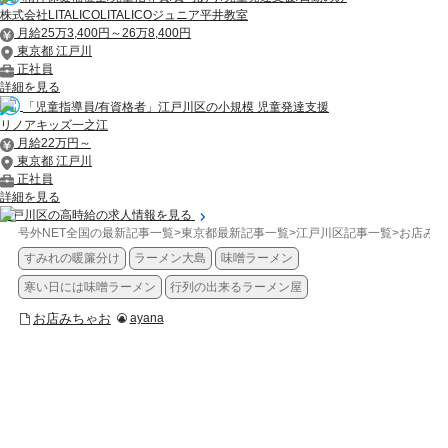
株式会社LITALICOLITALICOジュニア平井教室
月給25万3,400円～26万8,400円
東京都 江戸川
正社員
詳細を見る
「児童指導員/有資格者」江戸川区の小規模 児童発達支援
リノアキッズ一之江
月給22万円～
東京都 江戸川
正社員
詳細を見る
江戸川区の高時給の求人情報を見る
号外NET全国の最新記事一覧
>
東京都最新記事一覧
>
江戸川区記事一覧
>
お店みち
すみれの暖簾分け
ラーメン大島
味噌ラーメン
寒い日には味噌ラーメン
行列の出来るラーメン屋
お店みちゃお
ayana