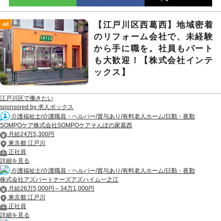
【江戸川区西葛西】地域密着
ad
のリフォーム会社で、未経験
から手に職を。社員もパート
も大歓迎！【株式会社インテ
ックス】
江戸川区で働きたい
sponsored by 求人ボックス
介護福祉士/介護職員・ヘルパー/賞与あり/有料老人ホーム/日勤・夜勤
SOMPOケア株式会社SOMPOケアそんぽの家葛西
月給24万5,300円
東京都 江戸川
正社員
詳細を見る
介護福祉士/介護職員・ヘルパー/賞与あり/有料老人ホーム/日勤・夜勤
株式会社アズパートナーズアズハイム一之江
月給26万5,000円～34万1,000円
東京都 江戸川
正社員
詳細を見る