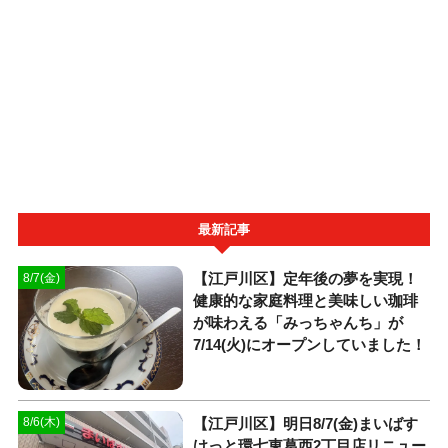
最新記事
【江戸川区】定年後の夢を実現！
8/7(金)
健康的な家庭料理と美味しい珈琲
が味わえる「みっちゃんち」が
7/14(火)にオープンしていました！
【江戸川区】明日8/7(金)まいばす
8/6(木)
けっと環七東葛西2丁目店リニュー