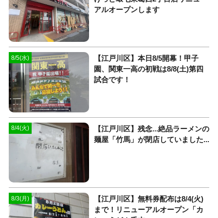
アルオープンします
【江戸川区】本日8/5開幕！甲子
8/5(水)
園、関東一高の初戦は8/8(土)第四
試合です！
【江戸川区】残念...絶品ラーメンの
8/4(火)
麺屋「竹馬」が閉店していました...
【江戸川区】無料券配布は8/4(火)
8/3(月)
まで！リニューアルオープン「カ