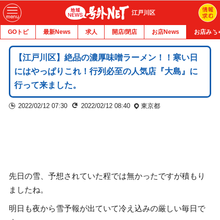
江戸川区
GOトピ
最新News
求人
開店/閉店
お店News
お店みち
【江戸川区】絶品の濃厚味噌ラーメン！！寒い日
にはやっぱりこれ！行列必至の人気店『大島』に
行って来ました。
2022/02/12 07:30
2022/02/12 08:40
東京都
先日の雪、予想されていた程では無かったですが積もり
ましたね。
明日も夜から雪予報が出ていて冷え込みの厳しい毎日で