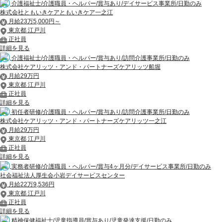
介護福祉士/介護職員・ヘルパー/賞与あり/デイサービス事業所/日勤のみ
株式会社ともいきケアともいきケア一之江
月給23万5,000円～
東京都 江戸川
正社員
詳細を見る
介護福祉士/介護職員・ヘルパー/賞与あり/訪問介護事業所/日勤のみ
株式会社ケアリッツ・アンド・パートナーズケアリッツ船堀
月給29万円
東京都 江戸川
正社員
詳細を見る
初任者研修/介護職員・ヘルパー/賞与あり/訪問介護事業所/日勤のみ
株式会社ケアリッツ・アンド・パートナーズケアリッツ一之江
月給29万円
東京都 江戸川
正社員
詳細を見る
実務者研修/介護職員・ヘルパー/賞与4ヶ月分/デイサービス事業所/日勤のみ
社会福祉法人厚生会小岩デイサービスセンター
月給22万9,536円
東京都 江戸川
正社員
詳細を見る
精神保健福祉士/児童指導員/賞与あり/児童発達支援/日勤のみ