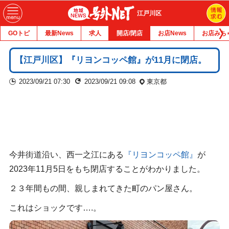
江戸川区
GOトピ
最新News
求人
開店/閉店
お店News
お店みち
【江戸川区】『リヨンコッペ館』が11月に閉店。
2023/09/21 07:30
2023/09/21 09:08
東京都
今井街道沿い、西一之江にある
『リヨンコッペ館』
が
2023年11月5日をもち閉店することがわかりました。
２３年間もの間、親しまれてきた町のパン屋さん。
これはショックです….。