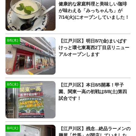
健康的な家庭料理と美味しい珈琲
が味わえる「みっちゃんち」が
7/14(火)にオープンしていました！
【江戸川区】明日8/7(金)まいばす
8/6(木)
けっと環七東葛西2丁目店リニュー
アルオープンします
【江戸川区】本日8/5開幕！甲子
8/5(水)
園、関東一高の初戦は8/8(土)第四
試合です！
【江戸川区】残念...絶品ラーメンの
8/4(火)
麺屋「竹馬」が閉店していました...