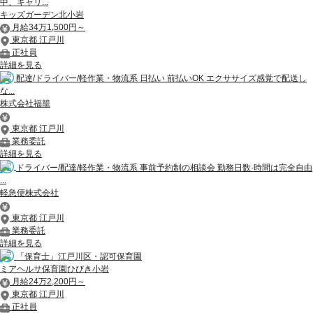
中、キャリ...
キッズガーデン北小岩
月給34万1,500円～
東京都 江戸川
正社員
詳細を見る
配達/ドライバー/軽作業・物流系 日払い 前払いOK エクササイズ感覚で配送し
な...
株式会社福籠
東京都 江戸川
業務委託
詳細を見る
ドライバー/配達/軽作業・物流系 事前予約制の相談会 勤務日数·時間は完全自由
...
軽急便株式会社
東京都 江戸川
業務委託
詳細を見る
「保育士」江戸川区・認可保育園
ミアヘルサ保育園ひびき小岩
月給24万2,200円～
東京都 江戸川
正社員