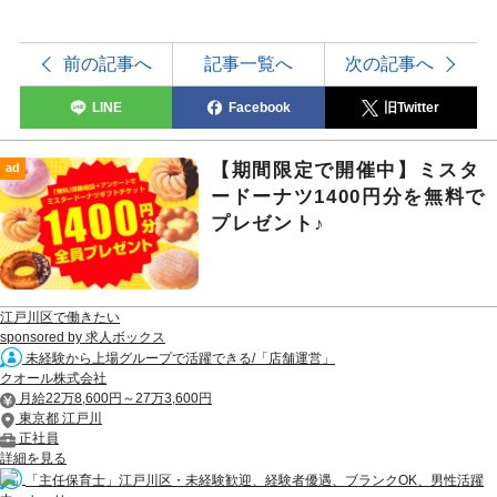
前の記事へ
記事一覧へ
次の記事へ
LINE
Facebook
旧Twitter
【期間限定で開催中】ミスタ
ad
ードーナツ1400円分を無料で
プレゼント♪
江戸川区で働きたい
sponsored by 求人ボックス
未経験から上場グループで活躍できる/「店舗運営」
クオール株式会社
月給22万8,600円～27万3,600円
東京都 江戸川
正社員
詳細を見る
「主任保育士」江戸川区・未経験歓迎、経験者優遇、ブランクOK、男性活躍