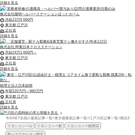
詳細を見る
実務者研修/介護職員・ヘルパー/賞与あり/訪問介護事業所/日勤のみ
株式会社陽明ヘルパーステーションほっとホーム
月給23万5,000円
東京都 江戸川
正社員
詳細を見る
「店舗運営」駅ナカ勤務&深夜営業ナシ働きやすさ/年休122日
株式会社JR東日本クロスステーション
月給24万1,000円～
東京都 江戸川
正社員
詳細を見る
東京・江戸川区/公認会計士・税理士 コアタイム無で柔軟な勤務 残業20h・転
勤な...
税理士法人日本綜研
年収520万円～960万円
東京都 江戸川
正社員
詳細を見る
江戸川区の高時給の求人情報を見る
号外NET全国の最新記事一覧
>
東京都最新記事一覧
>
江戸川区記事一覧
>
開店/閉
リヨンコッペル
リヨンコッペ館
リヨンコッペ館閉店
西一之江のリヨン閉店