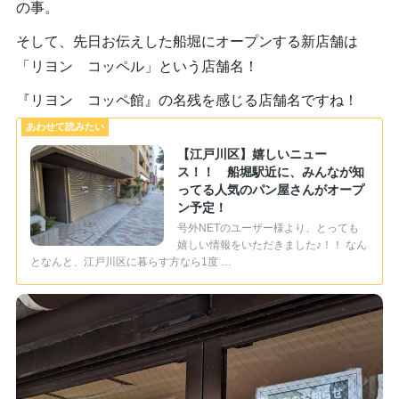
の事。
そして、先日お伝えした船堀にオープンする新店舗は
「リヨン コッペル」という店舗名！
『リヨン コッペ館』の名残を感じる店舗名ですね！
【江戸川区】嬉しいニュー
ス！！ 船堀駅近に、みんなが知
ってる人気のパン屋さんがオープ
ン予定！
号外NETのユーザー様より、とっても
嬉しい情報をいただきました♪！！ なん
となんと、江戸川区に暮らす方なら1度 …