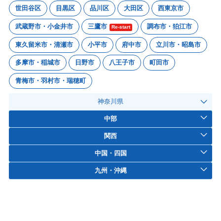
世田谷区
目黒区
品川区
大田区
西東京市
武蔵野市・小金井市
三鷹市
調布市・狛江市
Re-start
東久留米市・清瀬市
小平市
府中市
立川市・昭島市
多摩市・稲城市
日野市
八王子市
町田市
青梅市・羽村市・瑞穂町
神奈川県
中部
関西
中国・四国
九州・沖縄