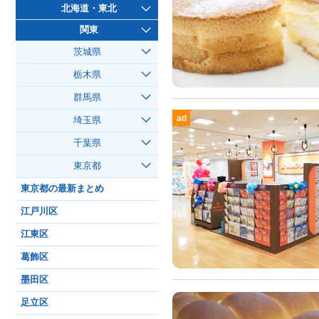
北海道・東北
関東
茨城県
栃木県
群馬県
ad
埼玉県
千葉県
東京都
東京都の最新まとめ
江戸川区
江東区
葛飾区
墨田区
足立区