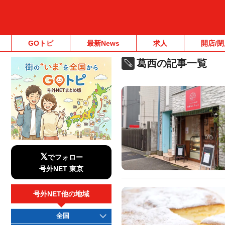
GOトピ
最新News
求人
開店/閉
葛西の記事一覧
𝕏
でフォロー
号外NET 東京
号外NET他の地域
全国