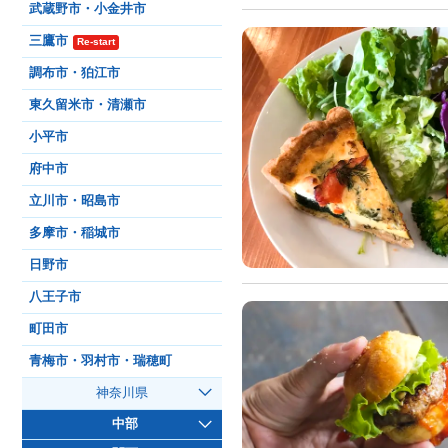
武蔵野市・小金井市
三鷹市
Re-start
調布市・狛江市
東久留米市・清瀬市
小平市
府中市
立川市・昭島市
多摩市・稲城市
日野市
八王子市
町田市
青梅市・羽村市・瑞穂町
神奈川県
中部