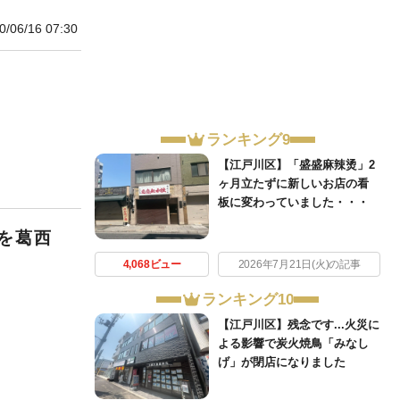
0/06/16 07:30
ランキング9
【江戸川区】「盛盛麻辣烫」2
ヶ月立たずに新しいお店の看
板に変わっていました・・・
を葛西
4,068ビュー
2026年7月21日(火)の記事
ランキング10
【江戸川区】残念です...火災に
よる影響で炭火焼鳥「みなし
げ」が閉店になりました