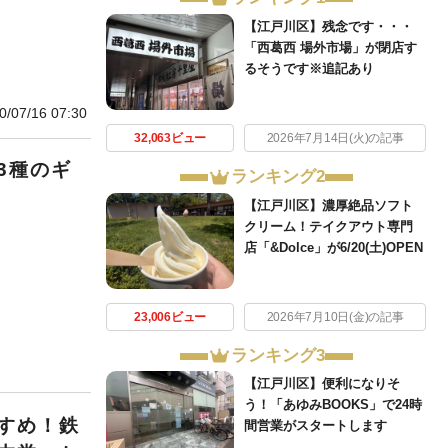
【江戸川区】残念です・・・
「西葛西 場外市場」が閉店す
るそうです※追記あり
0/07/16 07:30
32,063ビュー
2026年7月14日(火)の記事
3種のギ
ランキング2
【江戸川区】濃厚絶品ソフト
クリーム！テイクアウト専門
店「&Dolce」が6/20(土)OPEN
23,006ビュー
2026年7月10日(金)の記事
ランキング3
【江戸川区】便利になりそ
う！「あゆみBOOKS」で24時
すめ！鉄
間営業がスタートします