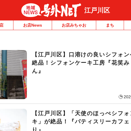
江戸川区
店
お店News
お店みちゃお
まち
【江戸川区】口溶けの良いシフォン
絶品！シフォンケーキ工房『花笑み
ん』
202
【江戸川区】「天使のほっぺシフォ
キ」が絶品！『パティスリーカフェ
り』