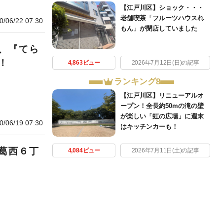
【江戸川区】ショック・・・
老舗喫茶「フルーツハウスれ
0/06/22 07:30
もん」が閉店していました
、『てら
！
4,863ビュー
2026年7月12日(日)の記事
ランキング8
【江戸川区】リニューアルオ
ープン！全長約50mの滝の壁
が楽しい「虹の広場」に週末
0/06/19 07:30
はキッチンカーも！
葛西６丁
4,084ビュー
2026年7月11日(土)の記事