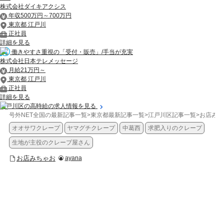
株式会社ダイキアクシス
年収500万円～700万円
東京都 江戸川
正社員
詳細を見る
働きやすさ重視の「受付・販売」/手当が充実
株式会社日本テレメッセージ
月給21万円～
東京都 江戸川
正社員
詳細を見る
江戸川区の高時給の求人情報を見る
号外NET全国の最新記事一覧
>
東京都最新記事一覧
>
江戸川区記事一覧
>
お店みち
オオサワクレープ
ヤマグチクレープ
中葛西
求肥入りのクレープ
生地が主役のクレープ屋さん
お店みちゃお
ayana