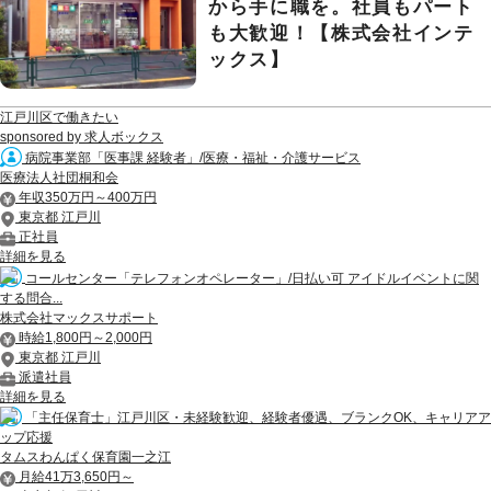
から手に職を。社員もパート
も大歓迎！【株式会社インテ
ックス】
江戸川区で働きたい
sponsored by 求人ボックス
病院事業部「医事課 経験者」/医療・福祉・介護サービス
医療法人社団桐和会
年収350万円～400万円
東京都 江戸川
正社員
詳細を見る
コールセンター「テレフォンオペレーター」/日払い可 アイドルイベントに関
する問合...
株式会社マックスサポート
時給1,800円～2,000円
東京都 江戸川
派遣社員
詳細を見る
「主任保育士」江戸川区・未経験歓迎、経験者優遇、ブランクOK、キャリアア
ップ応援
タムスわんぱく保育園一之江
月給41万3,650円～