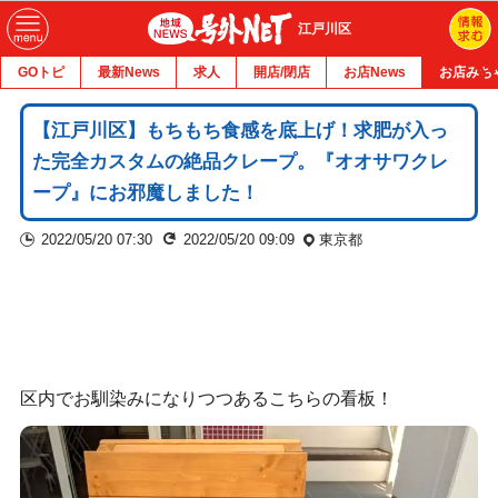
江戸川区
GOトピ
最新News
求人
開店/閉店
お店News
お店みち
【江戸川区】もちもち食感を底上げ！求肥が入っ
た完全カスタムの絶品クレープ。『オオサワクレ
ープ』にお邪魔しました！
2022/05/20 07:30
2022/05/20 09:09
東京都
区内でお馴染みになりつつあるこちらの看板！