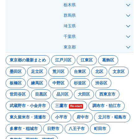
栃木県
群馬県
埼玉県
千葉県
東京都
東京都の最新まとめ
江戸川区
江東区
葛飾区
墨田区
足立区
荒川区
台東区
北区
文京区
板橋区
練馬区
中野区
杉並区
渋谷区
世田谷区
目黒区
品川区
大田区
西東京市
武蔵野市・小金井市
三鷹市
調布市・狛江市
Re-start
東久留米市・清瀬市
小平市
府中市
立川市・昭島市
多摩市・稲城市
日野市
八王子市
町田市