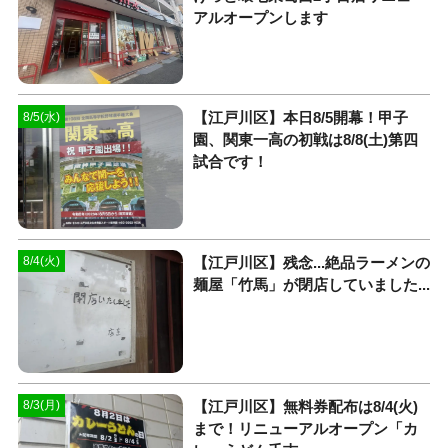
アルオープンします
【江戸川区】本日8/5開幕！甲子
8/5(水)
園、関東一高の初戦は8/8(土)第四
試合です！
【江戸川区】残念...絶品ラーメンの
8/4(火)
麺屋「竹馬」が閉店していました...
【江戸川区】無料券配布は8/4(火)
8/3(月)
まで！リニューアルオープン「カ