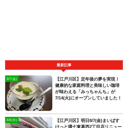
最新記事
【江戸川区】定年後の夢を実現！
8/7(金)
健康的な家庭料理と美味しい珈琲
が味わえる「みっちゃんち」が
7/14(火)にオープンしていました！
【江戸川区】明日8/7(金)まいばす
8/6(木)
けっと環七東葛西2丁目店リニュー