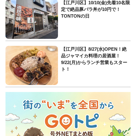
【江戸川区】10/10(金)先着10名限
定で絶品豚バラ丼が10円で！
TONTONの日
【江戸川区】8/27(水)OPEN！絶
品ジャマイカ料理の居酒屋！
9/22(月)からランチ営業もスター
ト！