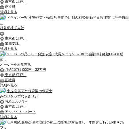
東京都 江戸川
正社員
詳細を見る
ドライバー/配達/軽作業・物流系 事前予約制の相談会 勤務日数·時間は完全自由
...
軽急便株式会社
東京都 江戸川
業務委託
詳細を見る
スーパーの品出し・発注 安定×成長が叶う/20～30代活躍中!未経験OK&育成
前...
オーケー小岩駅前店
月給26万1,000円～32万円
東京都 江戸川
正社員
詳細を見る
小規模 認可外保育園の保育士
みのりきっずなぁさりぃ
時給1,550円～
東京都 江戸川
アルバイト・パート
詳細を見る
江戸川区/船堀/水処理施設の施工管理/夜勤対応無し・年間休日125日/働き方/
プ...