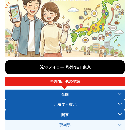
𝕏
でフォロー 号外NET 東京
号外NET他の地域
全国
北海道・東北
関東
茨城県